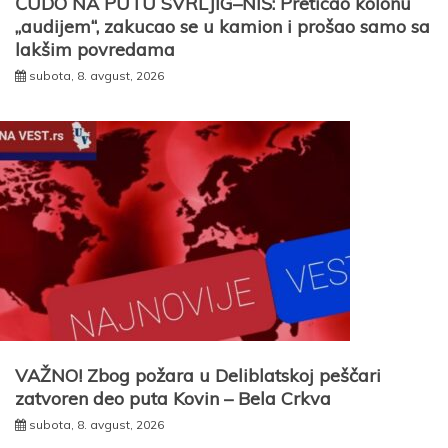
ČUDO NA PUTU SVRLJIG–NIŠ: Preticao kolonu
„audijem“, zakucao se u kamion i prošao samo sa
lakšim povredama
subota, 8. avgust, 2026
VAŽNO! Zbog požara u Deliblatskoj peščari
zatvoren deo puta Kovin – Bela Crkva
subota, 8. avgust, 2026