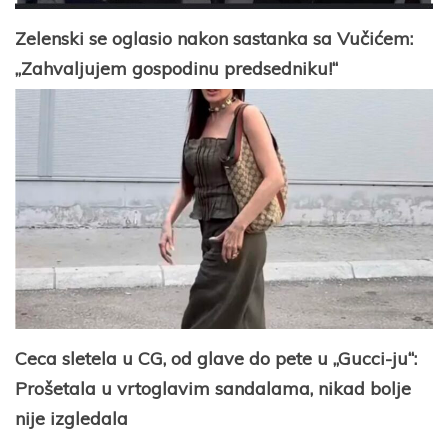
Zelenski se oglasio nakon sastanka sa Vučićem:
„Zahvaljujem gospodinu predsedniku!“
Ceca sletela u CG, od glave do pete u „Gucci-ju“:
Prošetala u vrtoglavim sandalama, nikad bolje
nije izgledala