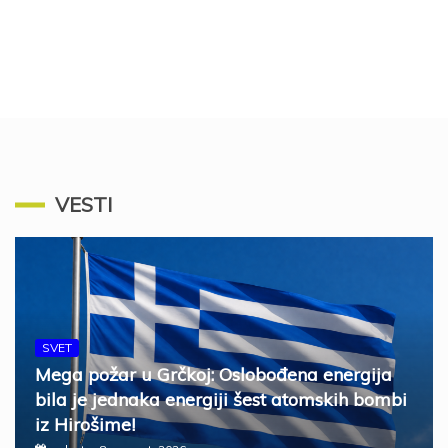
VESTI
SVET
Mega požar u Grčkoj: Oslobođena energija
bila je jednaka energiji šest atomskih bombi
iz Hirošime!