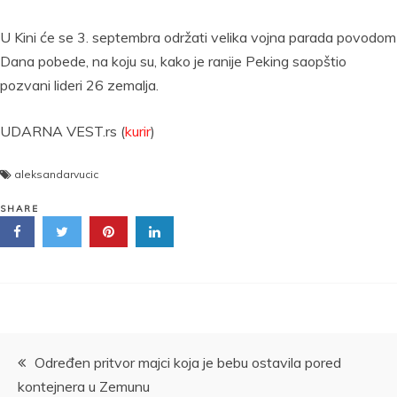
U Kini će se 3. septembra održati velika vojna parada povodom
Dana pobede, na koju su, kako je ranije Peking saopštio
pozvani lideri 26 zemalja.
UDARNA VEST.rs (
kurir
)
aleksandarvucic
SHARE
Kretanje
Određen pritvor majci koja je bebu ostavila pored
kontejnera u Zemunu