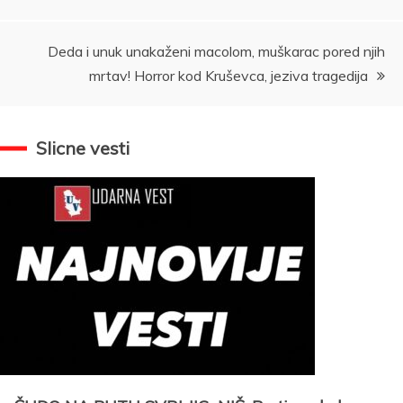
članka
Deda i unuk unakaženi macolom, muškarac pored njih
mrtav! Horror kod Kruševca, jeziva tragedija
Slicne vesti