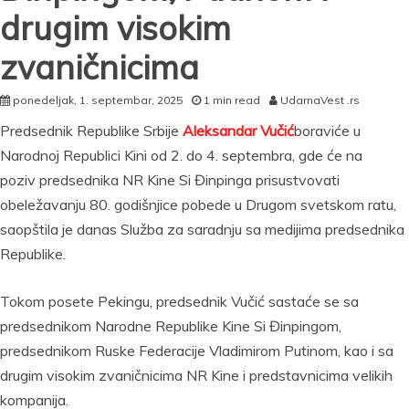
drugim visokim
zvaničnicima
ponedeljak, 1. septembar, 2025
1 min read
UdarnaVest .rs
Predsednik Republike Srbije
Aleksandar Vučić
boraviće u
Narodnoj Republici Kini od 2. do 4. septembra, gde će na
poziv predsednika NR Kine Si Đinpinga prisustvovati
obeležavanju 80. godišnjice pobede u Drugom svetskom ratu,
saopštila je danas Služba za saradnju sa medijima predsednika
Republike.
Tokom posete Pekingu, predsednik Vučić sastaće se sa
predsednikom Narodne Republike Kine Si Đinpingom,
predsednikom Ruske Federacije Vladimirom Putinom, kao i sa
drugim visokim zvaničnicima NR Kine i predstavnicima velikih
kompanija.