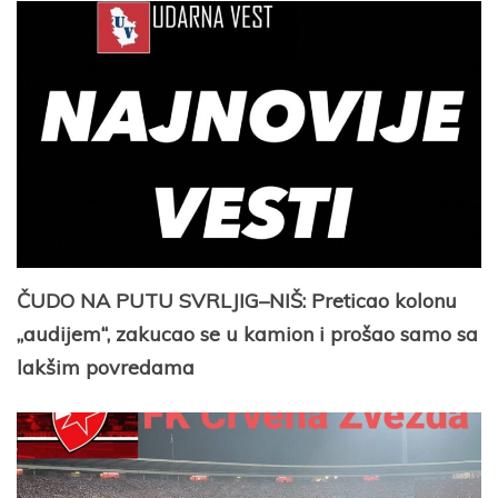
ČUDO NA PUTU SVRLJIG–NIŠ: Preticao kolonu
„audijem“, zakucao se u kamion i prošao samo sa
lakšim povredama