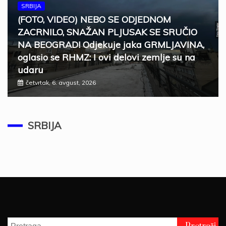
SRBIJA
(FOTO, VIDEO) NEBO SE ODJEDNOM
ZACRNILO, SNAŽAN PLJUSAK SE SRUČIO
NA BEOGRAD! Odjekuje jaka GRMLJAVINA,
oglasio se RHMZ: I ovi delovi zemlje su na
udaru
četvrtak, 6. avgust, 2026
SRBIJA
ZELENSKI U SUBOTU STIŽE U BEOGRAD
Ugostiće ga predsednik Vučić
SRBIJA
četvrtak, 6. avgust, 2026
Pretraga