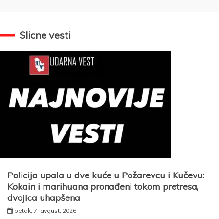
Slicne vesti
Policija upala u dve kuće u Požarevcu i Kučevu:
Kokain i marihuana pronađeni tokom pretresa,
dvojica uhapšena
petak, 7. avgust, 2026