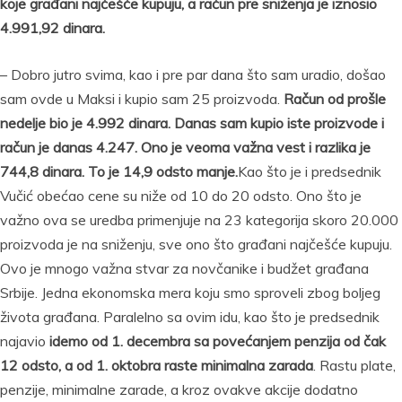
koje građani najčešće kupuju, a račun pre sniženja je iznosio
4.991,92 dinara.
– Dobro jutro svima, kao i pre par dana što sam uradio, došao
sam ovde u Maksi i kupio sam 25 proizvoda.
Račun od prošle
nedelje bio je 4.992 dinara. Danas sam kupio iste proizvode i
račun je danas 4.247. Ono je veoma važna vest i razlika je
744,8 dinara. To je 14,9 odsto manje.
Kao što je i predsednik
Vučić obećao cene su niže od 10 do 20 odsto. Ono što je
važno ova se uredba primenjuje na 23 kategorija skoro 20.000
proizvoda je na sniženju, sve ono što građani najčešće kupuju.
Ovo je mnogo važna stvar za novčanike i budžet građana
Srbije. Jedna ekonomska mera koju smo sproveli zbog boljeg
života građana. Paralelno sa ovim idu, kao što je predsednik
najavio
idemo od 1. decembra sa povećanjem penzija od čak
12 odsto, a od 1. oktobra raste minimalna zarada
. Rastu plate,
penzije, minimalne zarade, a kroz ovakve akcije dodatno