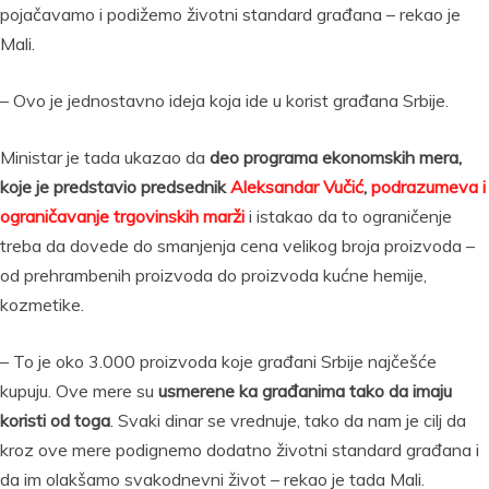
pojačavamo i podižemo životni standard građana – rekao je
Mali.
– Ovo je jednostavno ideja koja ide u korist građana Srbije.
Ministar je tada ukazao da
deo programa ekonomskih mera,
koje je predstavio predsednik
Aleksandar Vučić
,
podrazumeva i
ograničavanje trgovinskih marži
i istakao da to ograničenje
treba da dovede do smanjenja cena velikog broja proizvoda –
od prehrambenih proizvoda do proizvoda kućne hemije,
kozmetike.
– To je oko 3.000 proizvoda koje građani Srbije najčešće
kupuju. Ove mere su
usmerene ka građanima tako da imaju
koristi od toga
. Svaki dinar se vrednuje, tako da nam je cilj da
kroz ove mere podignemo dodatno životni standard građana i
da im olakšamo svakodnevni život – rekao je tada Mali.