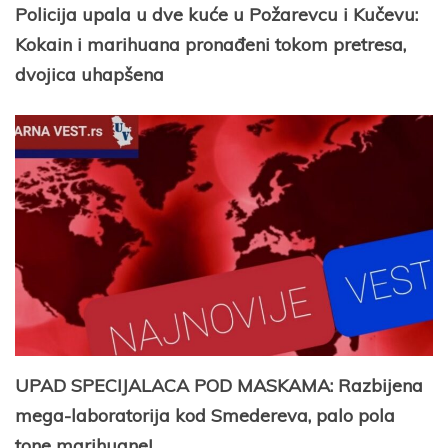
Policija upala u dve kuće u Požarevcu i Kučevu:
Kokain i marihuana pronađeni tokom pretresa,
dvojica uhapšena
UPAD SPECIJALACA POD MASKAMA: Razbijena
mega-laboratorija kod Smedereva, palo pola
tone marihuane!