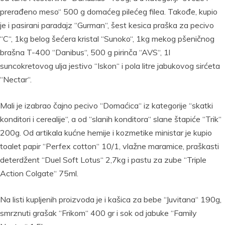
prerađeno meso“ 500 g domaćeg pilećeg filea. Takođe, kupio
je i pasirani paradajz “Gurman“, šest kesica praška za pecivo
“C“, 1kg belog šećera kristal “Sunoko“, 1kg mekog pšeničnog
brašna T-400 “Danibus“, 500 g pirinča “AVS“, 1l
suncokretovog ulja jestivo “Iskon“ i pola litre jabukovog sirćeta
“Nectar“.
Mali je izabrao čajno pecivo “Domaćica“ iz kategorije “skatki
konditori i cerealije“, a od “slanih konditora“ slane štapiće “Trik“
200g. Od artikala kućne hemije i kozmetike ministar je kupio
toalet papir “Perfex cotton“ 10/1, vlažne maramice, praškasti
deterdžent “Duel Soft Lotus“ 2,7kg i pastu za zube “Triple
Action Colgate“ 75ml.
Na listi kupljenih proizvoda je i kašica za bebe “Juvitana“ 190g,
smrznuti grašak “Frikom“ 400 gr i sok od jabuke “Family