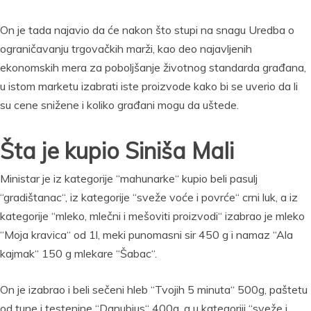
On je tada najavio da će nakon što stupi na snagu Uredba o
ograničavanju trgovačkih marži, kao deo najavljenih
ekonomskih mera za poboljšanje životnog standarda građana,
u istom marketu izabrati iste proizvode kako bi se uverio da li
su cene snižene i koliko građani mogu da uštede.
Šta je kupio Siniša Mali
Ministar je iz kategorije “mahunarke“ kupio beli pasulj
“gradištanac“, iz kategorije “sveže voće i povrće“ crni luk, a iz
kategorije “mleko, mlečni i mešoviti proizvodi“ izabrao je mleko
“Moja kravica“ od 1l, meki punomasni sir 450 g i namaz “Ala
kajmak“ 150 g mlekare “Šabac“.
On je izabrao i beli sečeni hleb “Tvojih 5 minuta“ 500g, paštetu
od tune i testenine “Danubius“ 400g, a u kategoriji “sveže i