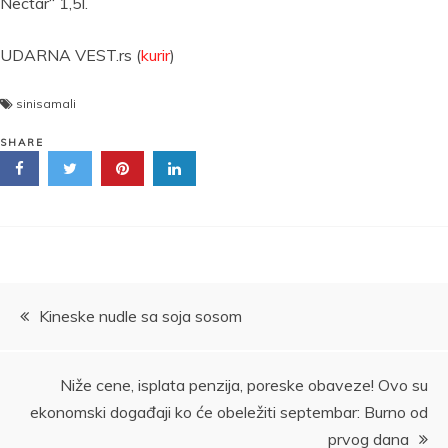
Nectar“ 1,5l.
UDARNA VEST.rs (
kurir
)
sinisamali
SHARE
Kretanje
Kineske nudle sa soja sosom
članka
Niže cene, isplata penzija, poreske obaveze! Ovo su
ekonomski događaji ko će obeležiti septembar: Burno od
prvog dana