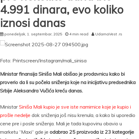
4.991 dinara, evo koliko
iznosi danas
ponedeljak, 1. septembar, 2025
4 min read
UdarnaVest .rs
Foto: Printscreen/Instagram/mali_sinisa
Ministar finansija Siniša Mali obišao je prodavnicu kako bi
proverio da li su počela sniženja koje na inicijativu predsednika
Srbije Aleksandra Vučića kreću danas.
Ministar
Siniša Mali kupio je sve iste namirnice koje je kupio i
prošle nedelje
dok sniženja još nisu krenula, a kako bi uporedio
cene pre i posle sniženja. Mali je tada kupovinu obavio u
marketu “Maxi“ gde je
odabrao 25 proizvoda iz 23 kategorije