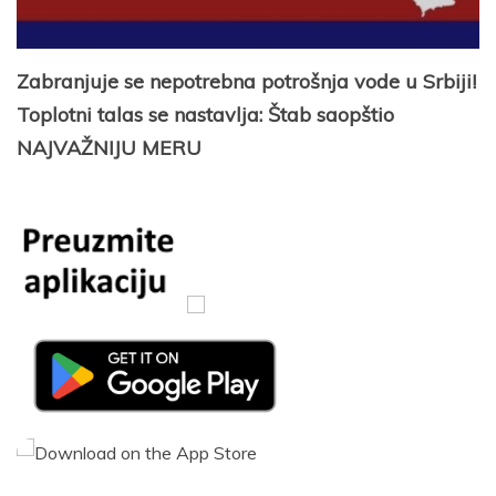
Zabranjuje se nepotrebna potrošnja vode u Srbiji!
Toplotni talas se nastavlja: Štab saopštio
NAJVAŽNIJU MERU