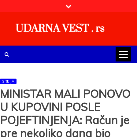
Skip
to
content
UDARNA VEST . rs
Najnovije udarne vesti iz Srbije, regiona i sveta, politike,
ekonomije, društva, zabave, sporta, kulture, zdravlja.
SRBIJA
MINISTAR MALI PONOVO
U KUPOVINI POSLE
POJEFTINJENJA: Račun je
pre nekoliko dana bio