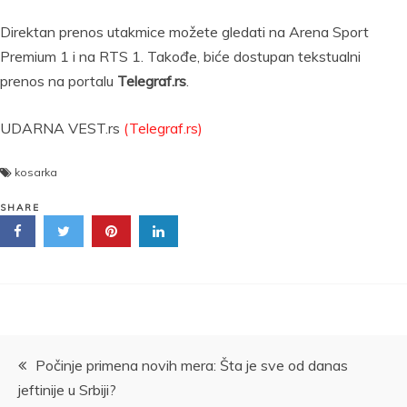
Direktan prenos utakmice možete gledati na Arena Sport
Premium 1 i na RTS 1. Takođe, biće dostupan tekstualni
prenos na portalu
Telegraf.rs
.
UDARNA VEST.rs
(Telegraf.rs)
kosarka
SHARE
Kretanje
Počinje primena novih mera: Šta je sve od danas
jeftinije u Srbiji?