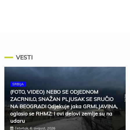
VESTI
SRBIJA
(FOTO, VIDEO) NEBO SE ODJEDNOM
ZACRNILO, SNAŽAN PLJUSAK SE SRUČIO
NA BEOGRAD! Odjekuje jaka GRMLJAVINA,
oglasio se RHMZ: I ovi delovi zemlje su na
udaru
četvrtak, 6. avgust, 2026