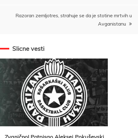
članka
Razoran zemljotres, strahuje se da je stotine mrtvih u
Avganistanu
Slicne vesti
Zvanično! Potpisao Aleksej Pokuševski