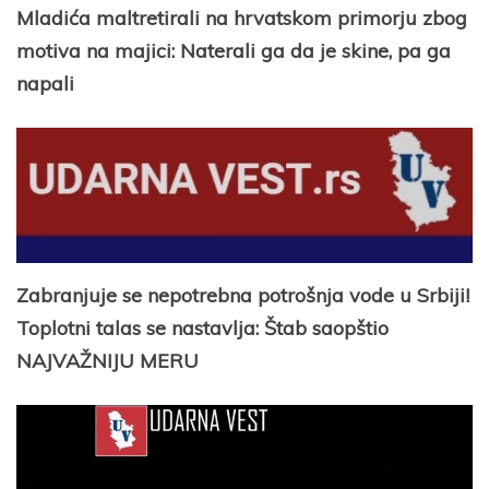
Mladića maltretirali na hrvatskom primorju zbog
motiva na majici: Naterali ga da je skine, pa ga
napali
Zabranjuje se nepotrebna potrošnja vode u Srbiji!
Toplotni talas se nastavlja: Štab saopštio
NAJVAŽNIJU MERU