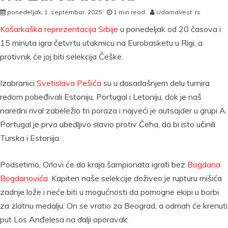
ponedeljak, 1. septembar, 2025
1 min read
UdarnaVest .rs
Košarkaška reprezentacija Srbije
u ponedeljak od 20 časova i
15 minuta igra četvrtu utakmicu na Eurobasketu u Rigi, a
protivnik će joj biti selekcija Češke.
Izabranici
Svetislava Pešića
su u dosadašnjem delu turnira
redom pobeđivali Estoniju, Portugal i Letoniju, dok je naš
naredni rival zabeležio tri poraza i najveći je autsajder u grupi A.
Portugal je prvo ubedljivo slavio protiv Čeha, da bi isto učinili
Turska i Estonija.
Podsetimo, Orlovi će do kraja šampionata igrati bez
Bogdana
Bogdanovića
. Kapiten naše selekcije doživeo je rupturu mišića
zadnje lože i neće biti u mogućnosti da pomogne ekipi u borbi
za zlatnu medalju. On se vratio za Beograd, a odmah će krenuti
put Los Anđelesa na dalji oporavak.