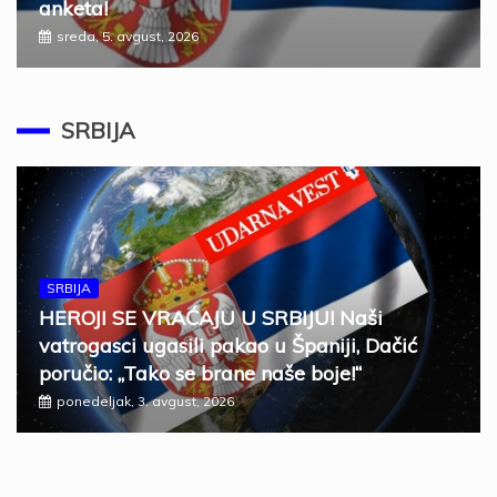
anketa!
sreda, 5. avgust, 2026
SRBIJA
SRBIJA
HEROJI SE VRAĆAJU U SRBIJU! Naši
vatrogasci ugasili pakao u Španiji, Dačić
poručio: „Tako se brane naše boje!“
ponedeljak, 3. avgust, 2026