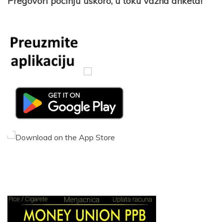
Pregovori počinju uskoro, u toku važna anketa!