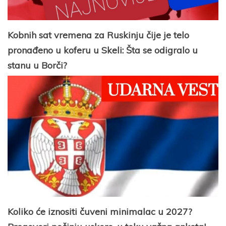
Kobnih sat vremena za Ruskinju čije je telo
pronađeno u koferu u Skeli: Šta se odigralo u
stanu u Borči?
Koliko će iznositi čuveni minimalac u 2027?