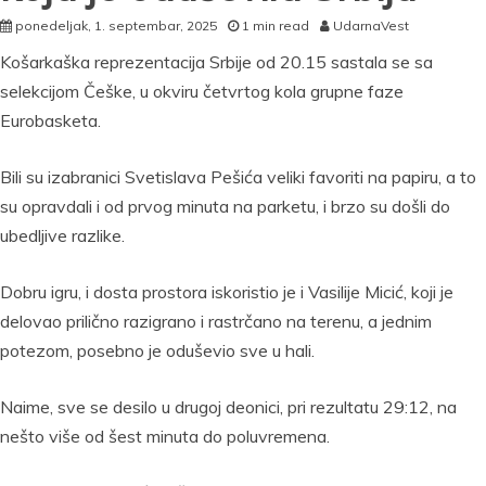
ponedeljak, 1. septembar, 2025
1 min read
UdarnaVest
Košarkaška reprezentacija Srbije od 20.15 sastala se sa
selekcijom Češke, u okviru četvrtog kola grupne faze
Eurobasketa.
Bili su izabranici Svetislava Pešića veliki favoriti na papiru, a to
su opravdali i od prvog minuta na parketu, i brzo su došli do
ubedljive razlike.
Dobru igru, i dosta prostora iskoristio je i Vasilije Micić, koji je
delovao prilično razigrano i rastrčano na terenu, a jednim
potezom, posebno je oduševio sve u hali.
Naime, sve se desilo u drugoj deonici, pri rezultatu 29:12, na
nešto više od šest minuta do poluvremena.