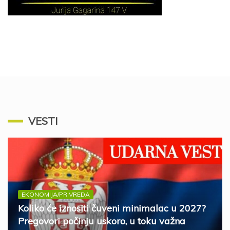
VESTI
EKONOMIJA/PRIVREDA
Koliko će iznositi čuveni minimalac u 2027?
Pregovori počinju uskoro, u toku važna