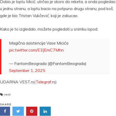
Dobio je loptu Micić, utrčao je skoro do reketa, a onda pogledao
u jednu stranu, a loptu bacio na potpuno drugu stranu, pod koš,
gde je bio Tristan Vukčević, koji je zakucao.
Kako je to izgledalo, možete pogledati u snimku ispod.
Magična asistencija Vase Micića
pic.twitter.com/E3JEmC7Mhn
— FantomBeograda (@FantomBeograda)
September 1, 2025
UDARNA VEST.rs(
Telegraf
.rs)
vest
SHARE