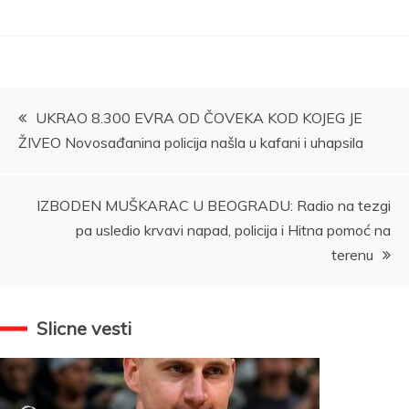
Kretanje
UKRAO 8.300 EVRA OD ČOVEKA KOD KOJEG JE
ŽIVEO Novosađanina policija našla u kafani i uhapsila
članka
IZBODEN MUŠKARAC U BEOGRADU: Radio na tezgi
pa usledio krvavi napad, policija i Hitna pomoć na
terenu
Slicne vesti