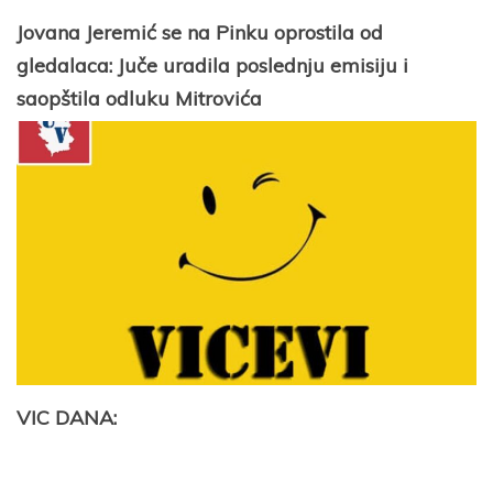
Jovana Jeremić se na Pinku oprostila od
gledalaca: Juče uradila poslednju emisiju i
saopštila odluku Mitrovića
VIC DANA: