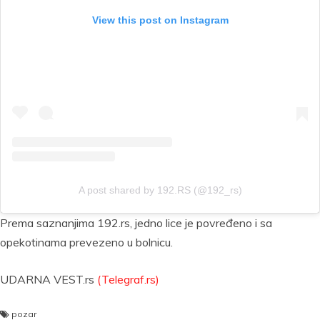
View this post on Instagram
A post shared by 192.RS (@192_rs)
Prema saznanjima 192.rs, jedno lice je povređeno i sa
opekotinama prevezeno u bolnicu.
UDARNA VEST.rs
(Telegraf.rs)
pozar