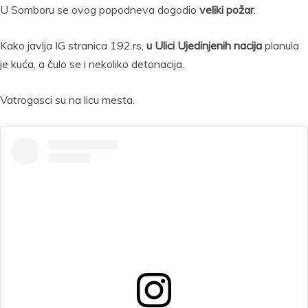
U Somboru se ovog popodneva dogodio
veliki požar
.
Kako javlja IG stranica 192.rs,
u Ulici Ujedinjenih nacija
planula
je kuća, a čulo se i nekoliko detonacija.
Vatrogasci su na licu mesta.