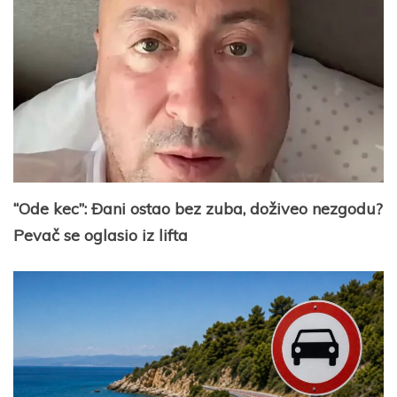
“Ode kec”: Ðani ostao bez zuba, doživeo nezgodu?
Pevač se oglasio iz lifta