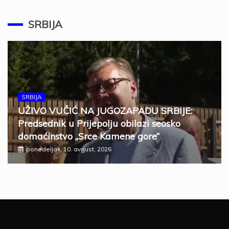
SRBIJA
SRBIJA
UŽIVO VUČIĆ NA JUGOZAPADU SRBIJE:
Predsednik u Prijepolju obilazi seosko
domaćinstvo „Srce Kamene gore“
ponedeljak, 10. avgust, 2026