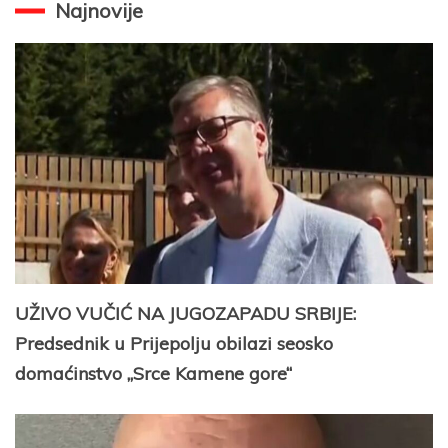
Najnovije
UŽIVO VUČIĆ NA JUGOZAPADU SRBIJE:
Predsednik u Prijepolju obilazi seosko
domaćinstvo „Srce Kamene gore“