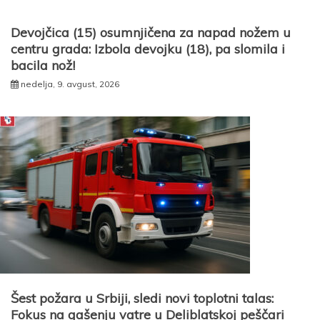
Devojčica (15) osumnjičena za napad nožem u
centru grada: Izbola devojku (18), pa slomila i
bacila nož!
nedelja, 9. avgust, 2026
Šest požara u Srbiji, sledi novi toplotni talas:
Fokus na gašenju vatre u Deliblatskoj peščari