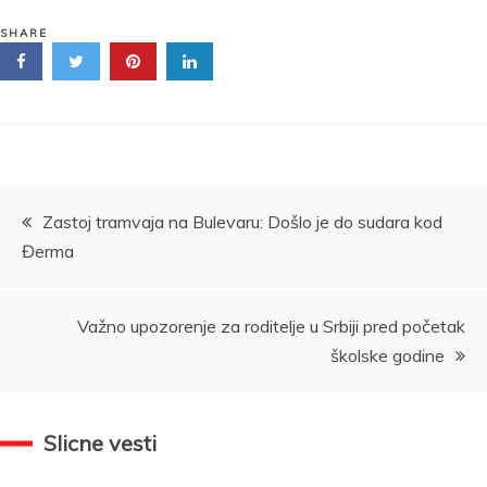
SHARE
Kretanje
Zastoj tramvaja na Bulevaru: Došlo je do sudara kod
Đerma
članka
Važno upozorenje za roditelje u Srbiji pred početak
školske godine
Slicne vesti