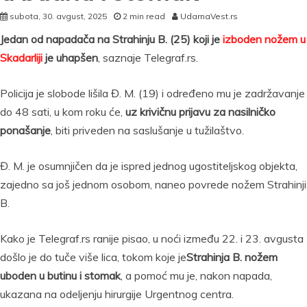
subota, 30. avgust, 2025
2 min read
UdarnaVest.rs
Jedan od napadača na Strahinju B. (25) koji je
izboden nožem u
Skadarliji
je uhapšen
, saznaje Telegraf.rs.
Policija je slobode lišila Đ. M. (19) i određeno mu je zadržavanje
do 48 sati, u kom roku će,
uz krivičnu prijavu za nasilničko
ponašanje
, biti priveden na saslušanje u tužilaštvo.
Đ. M. je osumnjičen da je ispred jednog ugostiteljskog objekta,
zajedno sa još jednom osobom, naneo povrede nožem Strahinji
B.
Kako je Telegraf.rs ranije pisao, u noći između 22. i 23. avgusta
došlo je do tuče više lica, tokom koje je
Strahinja B. nožem
uboden u butinu i stomak
, a pomoć mu je, nakon napada,
ukazana na odeljenju hirurgije Urgentnog centra.