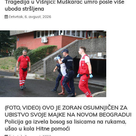
Tragedija u Višnjici: Muškarac umro posle više
uboda stršljena
četvrtak, 6. avgust, 2026
(FOTO, VIDEO) OVO JE ZORAN OSUMNJIČEN ZA
UBISTVO SVOJE MAJKE NA NOVOM BEOGRADU!
Policija ga izvela bosog sa lisicama na rukama,
ušao u kola Hitne pomoći