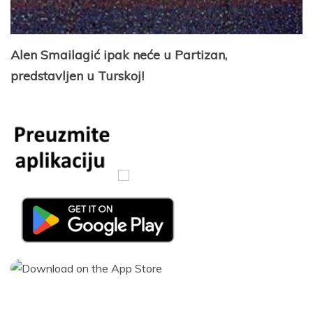
Alen Smailagić ipak neće u Partizan,
predstavljen u Turskoj!