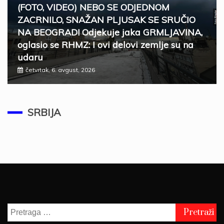
(FOTO, VIDEO) NEBO SE ODJEDNOM
ZACRNILO, SNAŽAN PLJUSAK SE SRUČIO
NA BEOGRAD! Odjekuje jaka GRMLJAVINA,
oglasio se RHMZ: I ovi delovi zemlje su na
udaru
četvrtak, 6. avgust, 2026
SRBIJA
ZELENSKI U SUBOTU STIŽE U BEOGRAD
Ugostiće ga predsednik Vučić
SRBIJA
četvrtak, 6. avgust, 2026
Pretraga
za: