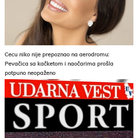
Cecu niko nije prepoznao na aerodromu:
Pevačica sa kačketom i naočarima prošla
potpuno neopaženo