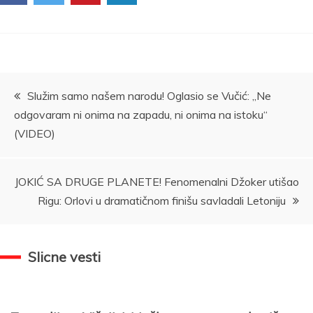
Kretanje
Služim samo našem narodu! Oglasio se Vučić: „Ne
odgovaram ni onima na zapadu, ni onima na istoku“
članka
(VIDEO)
JOKIĆ SA DRUGE PLANETE! Fenomenalni Džoker utišao
Rigu: Orlovi u dramatičnom finišu savladali Letoniju
Slicne vesti