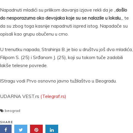
Napadnuti mladići su prilikom davanja izjave rekli da je „
došlo
do nesporazuma oko devojaka koje su se nalazile u lokalu
„, te
da su zbog toga kasnije napadnuti ispred istog. Napadače su
opisali kao grupu obučenu u crno.
U trenutku napada, Strahinja B. je bio u društvu još dva mladića,
Filipom S. (25) i Srđanom J. (25), koji su tokom tuče zadobili
lakše telesne povrede.
IStragu vodi Prvo osnovno javno tužilaštvo u Beogradu.
UDARNA VEST.rs
(Telegraf.rs)
beograd
SHARE