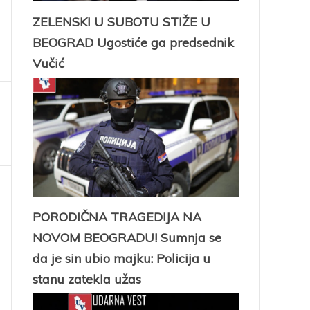
ZELENSKI U SUBOTU STIŽE U
BEOGRAD Ugostiće ga predsednik
Vučić
PORODIČNA TRAGEDIJA NA
NOVOM BEOGRADU! Sumnja se
da je sin ubio majku: Policija u
stanu zatekla užas