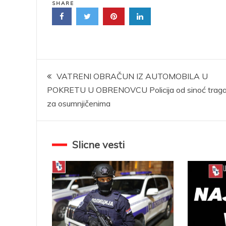
SHARE
Kretanje
VATRENI OBRAČUN IZ AUTOMOBILA U
POKRETU U OBRENOVCU Policija od sinoć trag
članka
za osumnjičenima
Slicne vesti