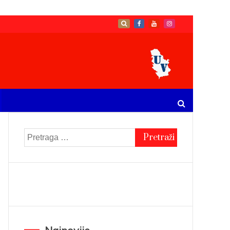
Pretraga
za: