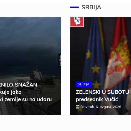
SRBIJA
RNILO, SNAŽAN
SRBIJA
uje jaka
ZELENSKI U SUBOTU 
i zemlje su na udaru
predsednik Vučić
četvrtak, 6. avgust, 2026