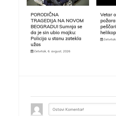
PORODIČNA
Vetar 
TRAGEDIJA NA NOVOM
požara 
BEOGRADU! Sumnja se
peščar
da je sin ubio majku:
heliko
Policija u stanu zatekla
četvrtak
užas
četvrtak, 6. avgust, 2026