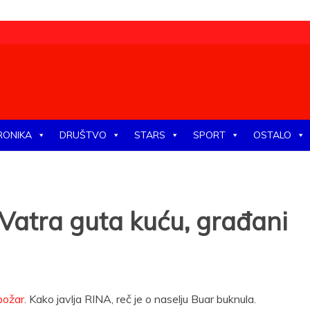
tike, ekonomije, društva, zabave, sporta, kulture, zdravlja.
RONIKA
DRUŠTVO
STARS
SPORT
OSTALO
: Vatra guta kuću, građani
požar
. Kako javlja RINA, reč je o naselju Buar buknula.