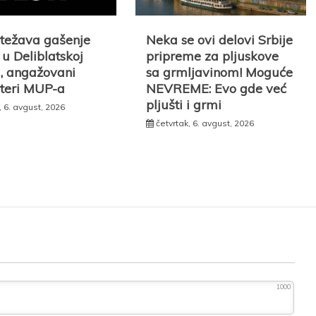
otežava gašenje
Neka se ovi delovi Srbije
u Deliblatskoj
pripreme za pljuskove
i, angažovani
sa grmljavinom! Moguće
pteri MUP-a
NEVREME: Evo gde već
pljušti i grmi
, 6. avgust, 2026
četvrtak, 6. avgust, 2026
1000