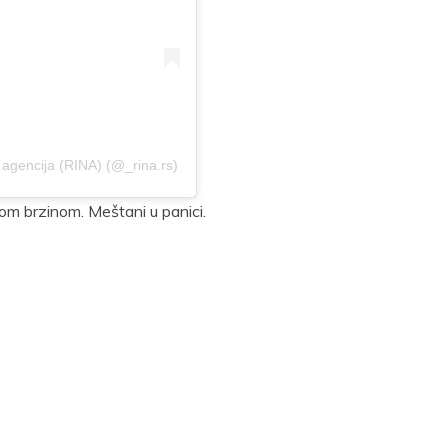
 agencija (RINA) (@_rina.rs)
nom brzinom. Meštani u panici.