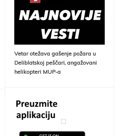
Vetar otežava gašenje požara u
Deliblatskoj peščari, angažovani
helikopteri MUP-a