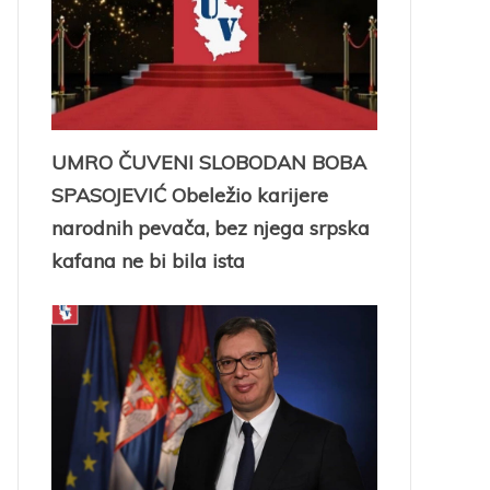
UMRO ČUVENI SLOBODAN BOBA
SPASOJEVIĆ Obeležio karijere
narodnih pevača, bez njega srpska
kafana ne bi bila ista