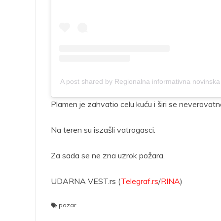
A post shared by Regionalna informativna novinska
Plamen je zahvatio celu kuću i širi se neverovat
Na teren su iszašli vatrogasci.
Za sada se ne zna uzrok požara.
UDARNA VEST.rs (
Telegraf.rs
/
RINA
)
pozar