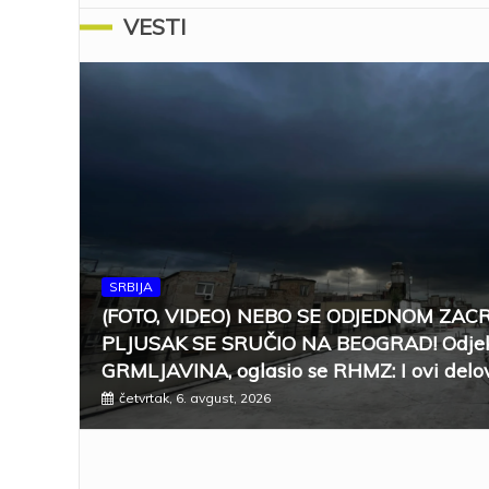
VESTI
SRBIJA
(FOTO, VIDEO) NEBO SE ODJEDNOM ZAC
PLJUSAK SE SRUČIO NA BEOGRAD! Odjek
GRMLJAVINA, oglasio se RHMZ: I ovi delov
četvrtak, 6. avgust, 2026