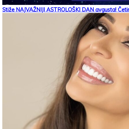
Stiže NAJVAŽNIJI ASTROLOŠKI DAN avgusta! Četiri 