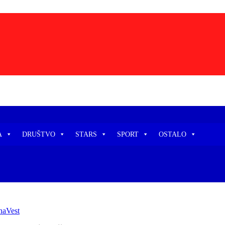
ruštva, zabave, sporta, kulture, zdravlja.
A
DRUŠTVO
STARS
SPORT
OSTALO
naVest