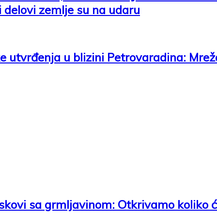
 delovi zemlje su na udaru
e utvrđenja u blizini Petrovaradina: Mr
juskovi sa grmljavinom: Otkrivamo koliko 