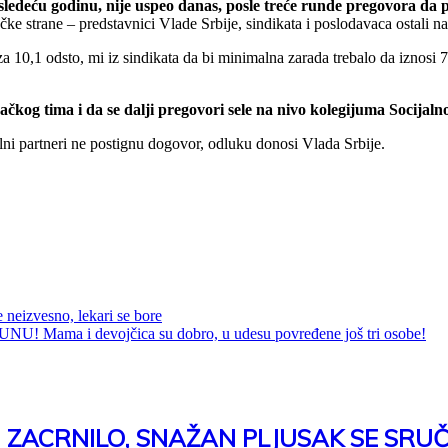
sledeću godinu, nije uspeo danas, posle treće runde pregovora da 
čke strane – predstavnici Vlade Srbije, sindikata i poslodavaca ostali n
za 10,1 odsto, mi iz sindikata da bi minimalna zarada trebalo da iznosi
račkog tima i da se dalji pregovori sele na nivo kolegijuma Socija
lni partneri ne postignu dogovor, odluku donosi Vlada Srbije.
e neizvesno, lekari se bore
 i devojčica su dobro, u udesu povređene još tri osobe!
 ZACRNILO, SNAŽAN PLJUSAK SE SRUČI