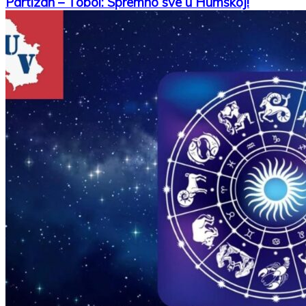
Partizan – Tobol: Spremno sve u Humskoj!