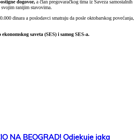
postigne dogovor,
a član pregovaračkog tima iz Saveza samostalnih
a svojim ranijim stavovima.
 70.000 dinara a poslodavci smatraju da posle oktobarskog povećanja,
lno ekonomskog saveta (SES) i samog SES-a.
O NA BEOGRAD! Odjekuje jaka