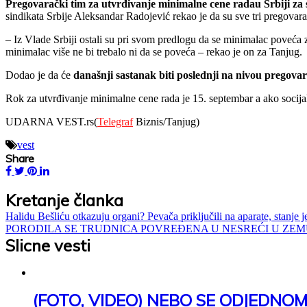
Pregovarački tim za utvrđivanje minimalne cene radau Srbiji za 
sindikata Srbije Aleksandar Radojević rekao je da su sve tri pregovara
– Iz Vlade Srbiji ostali su pri svom predlogu da se minimalac poveća 
minimalac više ne bi trebalo ni da se poveća – rekao je on za Tanjug.
Dodao je da će
današnji sastanak biti poslednji na nivou pregova
Rok za utvrđivanje minimalne cene rada je 15. septembar a ako socija
UDARNA VEST.rs(
Telegraf
Biznis/Tanjug)
vest
Share
Kretanje članka
Halidu Bešliću otkazuju organi? Pevača priključili na aparate, stanje j
PORODILA SE TRUDNICA POVREĐENA U NESREĆI U ZEMUNU! Mama
Slicne vesti
(FOTO, VIDEO) NEBO SE ODJEDNOM