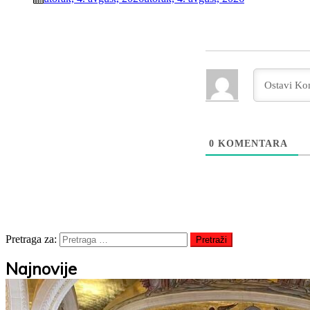
0
KOMENTARA
Pretraga za:
Najnovije