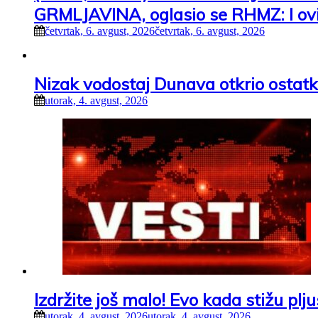
GRMLJAVINA, oglasio se RHMZ: I ovi
četvrtak, 6. avgust, 2026
četvrtak, 6. avgust, 2026
Nizak vodostaj Dunava otkrio ostatk
utorak, 4. avgust, 2026
Izdržite još malo! Evo kada stižu pl
utorak, 4. avgust, 2026
utorak, 4. avgust, 2026