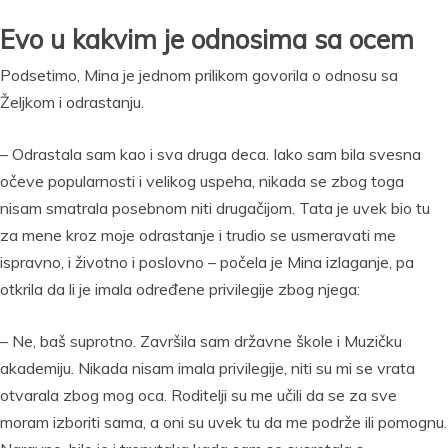
Evo u kakvim je odnosima sa ocem
Podsetimo, Mina je jednom prilikom govorila o odnosu sa
Željkom i odrastanju.
– Odrastala sam kao i sva druga deca. Iako sam bila svesna
očeve popularnosti i velikog uspeha, nikada se zbog toga
nisam smatrala posebnom niti drugačijom. Tata je uvek bio tu
za mene kroz moje odrastanje i trudio se usmeravati me
ispravno, i životno i poslovno – počela je Mina izlaganje, pa
otkrila da li je imala određene privilegije zbog njega:
– Ne, baš suprotno. Završila sam državne škole i Muzičku
akademiju. Nikada nisam imala privilegije, niti su mi se vrata
otvarala zbog mog oca. Roditelji su me učili da se za sve
moram izboriti sama, a oni su uvek tu da me podrže ili pomognu.