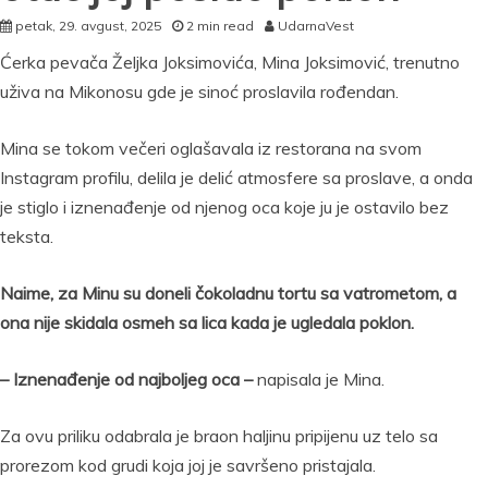
petak, 29. avgust, 2025
2 min read
UdarnaVest
Ćerka pevača Željka Joksimovića, Mina Joksimović, trenutno
uživa na Mikonosu gde je sinoć proslavila rođendan.
Mina se tokom večeri oglašavala iz restorana na svom
Instagram profilu, delila je delić atmosfere sa proslave, a onda
je stiglo i iznenađenje od njenog oca koje ju je ostavilo bez
teksta.
Naime, za Minu su doneli čokoladnu tortu sa vatrometom, a
ona nije skidala osmeh sa lica kada je ugledala poklon.
– Iznenađenje od najboljeg oca –
napisala je Mina.
Za ovu priliku odabrala je braon haljinu pripijenu uz telo sa
prorezom kod grudi koja joj je savršeno pristajala.