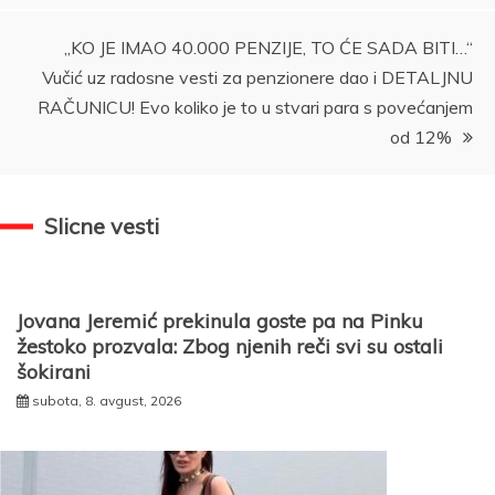
„KO JE IMAO 40.000 PENZIJE, TO ĆE SADA BITI…“
Vučić uz radosne vesti za penzionere dao i DETALJNU
RAČUNICU! Evo koliko je to u stvari para s povećanjem
od 12%
Slicne vesti
Jovana Jeremić prekinula goste pa na Pinku
žestoko prozvala: Zbog njenih reči svi su ostali
šokirani
subota, 8. avgust, 2026