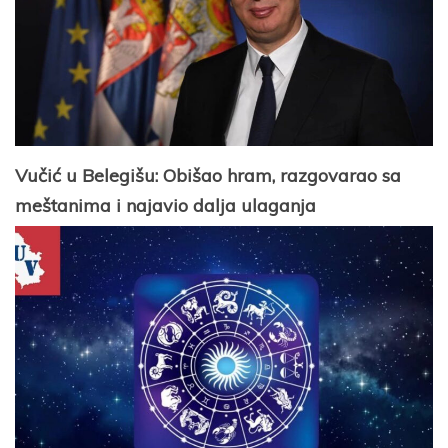
Vučić u Belegišu: Obišao hram, razgovarao sa
meštanima i najavio dalja ulaganja