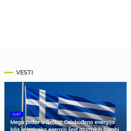
VESTI
SVET
Mega požar u Grčkoj: Oslobođena energija
bila je jednaka energiji šest atomskih bombi