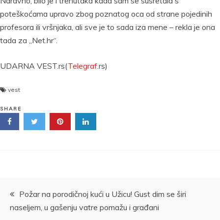
Naravno, bilo je i trenutaka kada sam se susretala s
poteškoćama upravo zbog poznatog oca od strane pojedinih
profesora ili vršnjaka, ali sve je to sada iza mene – rekla je ona
tada za „Net.hr“.
UDARNA VEST.rs(
Telegraf
.rs)
vest
SHARE
Kretanje
Požar na porodičnoj kući u Užicu! Gust dim se širi
naseljem, u gašenju vatre pomažu i građani
članka