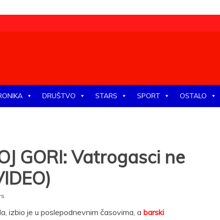
tike, ekonomije, društva, zabave, sporta, kulture, zdravlja.
RONIKA
DRUŠTVO
STARS
SPORT
OSTALO
 GORI: Vatrogasci ne
VIDEO)
rs
oda, izbio je u poslepodnevnim časovima, a
barski