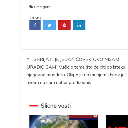
Crna gora
SHARE
Kretanje
„SRBIJA NIJE JEDAN ČOVEK, OVO NISAM
URADIO SAM“ Vučić o tome šta će biti po isteku
članka
njegovog mandata: Glupo je da menjam Ustav jer
mislim da sam dobar predsednik
Slicne vesti