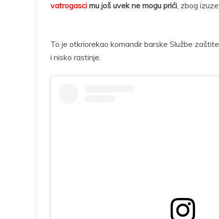
vatrogasci
mu još uvek ne mogu prići
, zbog izuz
To je otkriorekao komandir barske Službe zaštite 
i nisko rastinje.