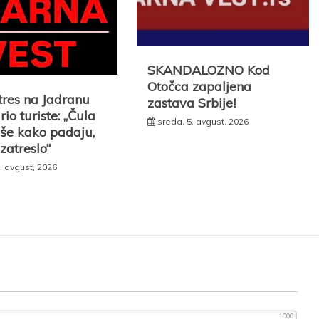
SKANDALOZNO Kod
Otočca zapaljena
tres na Jadranu
zastava Srbije!
io turiste: „Čula
sreda, 5. avgust, 2026
še kako padaju,
 zatreslo“
. avgust, 2026
1000