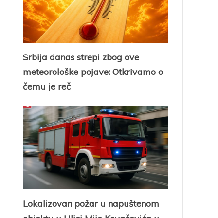
Srbija danas strepi zbog ove
meteorološke pojave: Otkrivamo o
čemu je reč
Lokalizovan požar u napuštenom