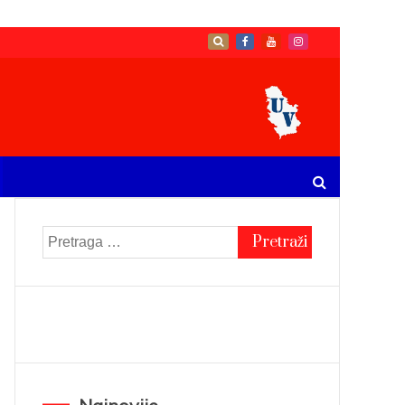
Pretraga
za: