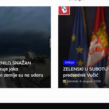
RNILO, SNAŽAN
SRBIJA
uje jaka
ZELENSKI U SUBOTU 
i zemlje su na udaru
predsednik Vučić
četvrtak, 6. avgust, 2026