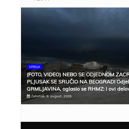
SRBIJA
(FOTO, VIDEO) NEBO SE ODJEDNOM ZAC
PLJUSAK SE SRUČIO NA BEOGRAD! Odjek
GRMLJAVINA, oglasio se RHMZ: I ovi delov
četvrtak, 6. avgust, 2026