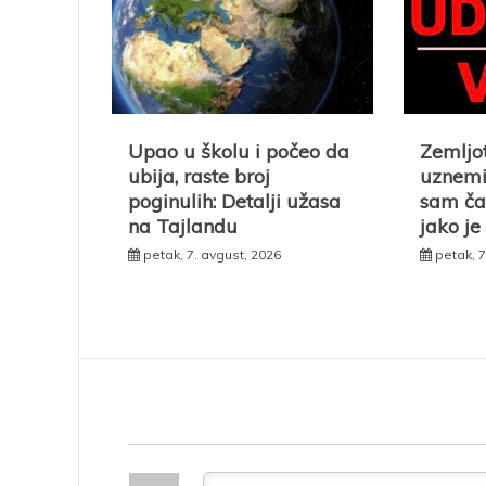
Upao u školu i počeo da
Zemljo
ubija, raste broj
uznemir
poginulih: Detalji užasa
sam ča
na Tajlandu
jako je
petak, 7. avgust, 2026
petak, 7