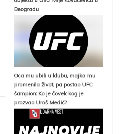
objektu u Ulici Mije Kovačevića u
Beogradu
Oca mu ubili u klubu, majka mu
promenila život, pa postao UFC
šampion: Ko je čovek kog je
prozvao Uroš Medić?