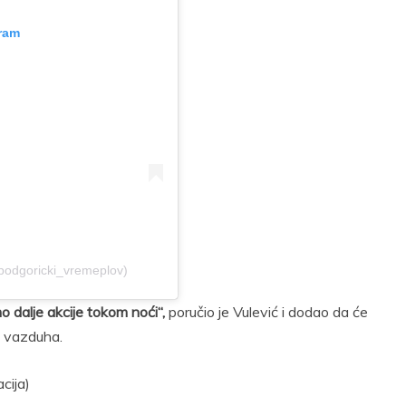
gram
odgoricki_vremeplov)
 dalje akcije tokom noći“,
poručio je Vulević i dodao da će
iz vazduha.
acija)