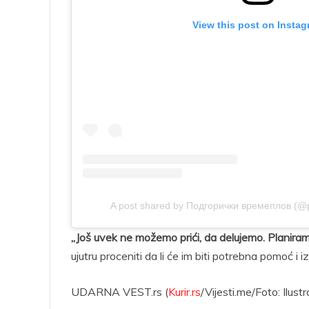
View this post on Insta
A post shared by Подгорички времеплов (@p
„Još uvek ne možemo prići, da delujemo. Planiramo
ujutru proceniti da li će im biti potrebna pomoć i 
UDARNA VEST.rs (
Kurir.rs
/Vijesti.me/Foto: Ilustr