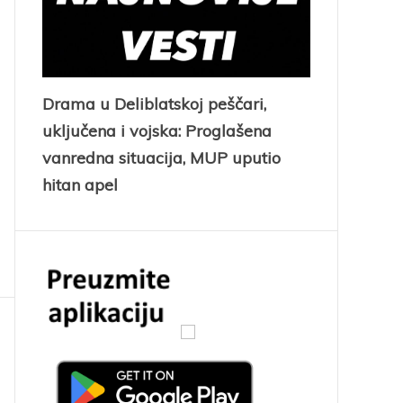
Drama u Deliblatskoj peščari,
uključena i vojska: Proglašena
vanredna situacija, MUP uputio
hitan apel