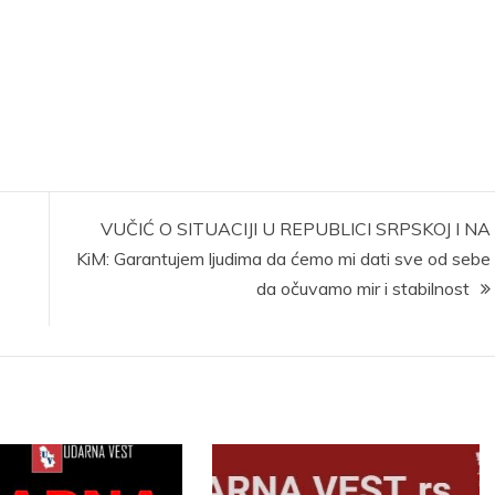
VUČIĆ O SITUACIJI U REPUBLICI SRPSKOJ I NA
KiM: Garantujem ljudima da ćemo mi dati sve od sebe
da očuvamo mir i stabilnost