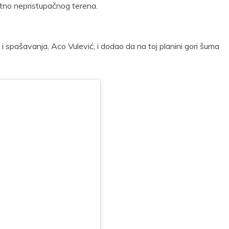
etno nepristupačnog terena.
i spašavanja, Aco Vulević, i dodao da na toj planini gori šuma