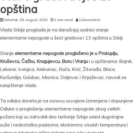
opština
četvrtak, 28. avgust, 2025
1 min read
UdarnaVest
Vlada Srbije proglasila je na današnjoj sednici stanje
elementarne nepogode u šest gradova i 13 opština u Srbiji.
Stanje
elementarne nepogode proglašeno je u Prokuplju,
Kruševcu, Čačku, Kragujevcu, Boru i Vranju
i u opštinama: Bojnik,
Lebane, Ivanjica, Aleksinac, Rača, Knić, Žitorađa, Blace,
Kuršumlija, Golubac, Mionica, Doljevac i Knjaževac, navodi se
saopštenje vlade.
Ta odluka doneta je na osnovu usvojene izmenjene i dopunjene
Odluke o proglašenju elementarne nepogode zbog velikih
požara koji su zahvatili deo teritorije Srbije usled dugotrajne
suše i nedostatka padavina, ekstremno visokih temperatura i
vetrova orkanske jačine tokom juna, jula i avgusta.