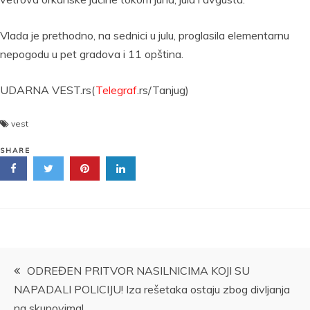
Vlada je prethodno, na sednici u julu, proglasila elementarnu
nepogodu u pet gradova i 11 opština.
UDARNA VEST.rs(
Telegraf
.rs/Tanjug)
vest
SHARE
Kretanje
ODREĐEN PRITVOR NASILNICIMA KOJI SU
NAPADALI POLICIJU! Iza rešetaka ostaju zbog divljanja
članka
na skupovima!