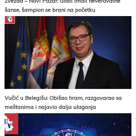
Zvezda – Novi Pazar: Gosti imali neverovatne
šanse, šampion se brani na početku
Vučić u Belegišu: Obišao hram, razgovarao sa
meštanima i najavio dalja ulaganja