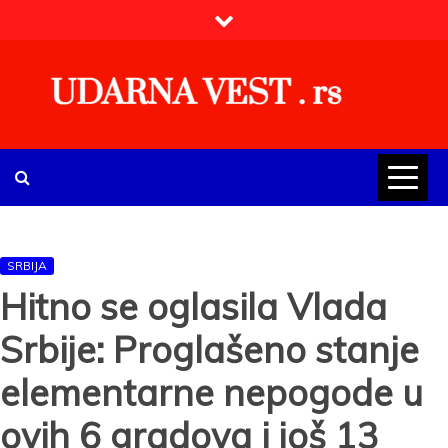
Skip
to
content
UDARNA VEST . rs
Najnovije udarne vesti iz Srbije, regiona i sveta, politike,
ekonomije, društva, zabave, sporta, kulture, zdravlja.
SRBIJA
Hitno se oglasila Vlada
Srbije: Proglašeno stanje
elementarne nepogode u
ovih 6 gradova i još 13