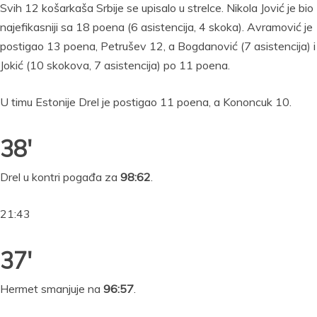
Svih 12 košarkaša Srbije se upisalo u strelce. Nikola Jović je bio
najefikasniji sa 18 poena (6 asistencija, 4 skoka). Avramović je
postigao 13 poena, Petrušev 12, a Bogdanović (7 asistencija) i
Jokić (10 skokova, 7 asistencija) po 11 poena.
U timu Estonije Drel je postigao 11 poena, a Kononcuk 10.
38′
Drel u kontri pogađa za
98:62
.
21:43
37′
Hermet smanjuje na
96:57
.