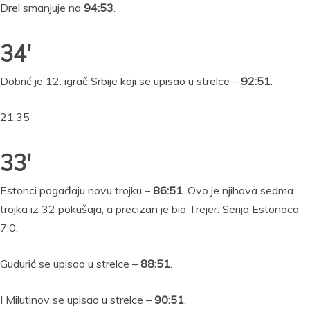
Drel smanjuje na
94:53
.
34′
Dobrić je 12. igrač Srbije koji se upisao u strelce –
92:51
.
21:35
33′
Estonci pogađaju novu trojku –
86:51
. Ovo je njihova sedma
trojka iz 32 pokušaja, a precizan je bio Trejer. Serija Estonaca
7:0.
Gudurić se upisao u strelce –
88:51
.
I Milutinov se upisao u strelce –
90:51
.