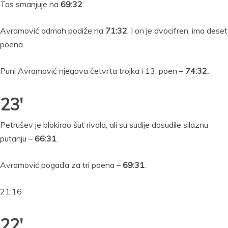
Tas smanjuje na
69:32
.
Avramović odmah podiže na
71:32
. I on je dvocifren, ima deset
poena.
Puni Avramović njegova četvrta trojka i 13. poen –
74:32.
23′
Petrušev je blokirao šut rivala, ali su sudije dosudile silaznu
putanju –
66:31
.
Avramović pogađa za tri poena –
69:31
.
21:16
22′