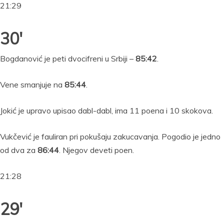
21:29
30′
Bogdanović je peti dvocifreni u Srbiji –
85:42
.
Vene smanjuje na
85:44
.
Jokić je upravo upisao dabl-dabl, ima 11 poena i 10 skokova.
Vukčević je fauliran pri pokušaju zakucavanja. Pogodio je jedno
od dva za
86:44
. Njegov deveti poen.
21:28
29′