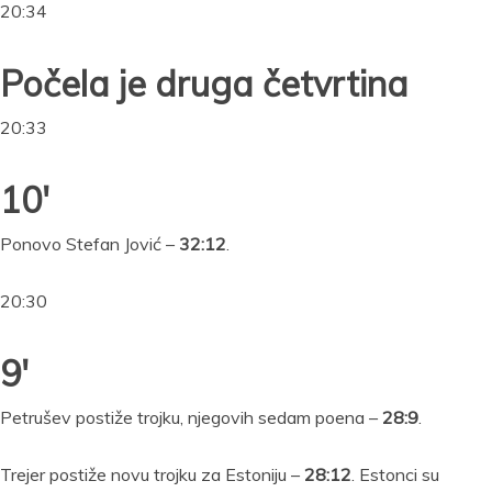
20:34
Počela je druga četvrtina
20:33
10′
Ponovo Stefan Jović –
32:12
.
20:30
9′
Petrušev postiže trojku, njegovih sedam poena –
28:9
.
Trejer postiže novu trojku za Estoniju –
28:12
. Estonci su