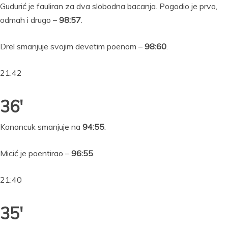
Gudurić je fauliran za dva slobodna bacanja. Pogodio je prvo,
odmah i drugo –
98:57
.
Drel smanjuje svojim devetim poenom –
98:60
.
21:42
36′
Kononcuk smanjuje na
94:55
.
Micić je poentirao –
96:55
.
21:40
35′