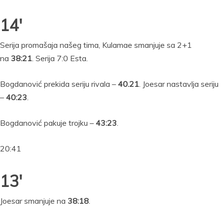
14′
Serija promašaja našeg tima, Kulamae smanjuje sa 2+1
na
38:21
. Serija 7:0 Esta.
Bogdanović prekida seriju rivala –
40.21
. Joesar nastavlja seriju
–
40:23
.
Bogdanović pakuje trojku –
43:23
.
20:41
13′
Joesar smanjuje na
38:18
.