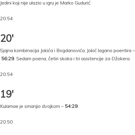
Jedini koji nije ulazio u igru je Marko Gudurić.
20:54
20′
Sjajna kombinacija Jokića i Bogdanovića, Jokić lagano poentira –
56:29
. Sedam poena, četiri skoka i tri asistencije za Džokera.
20:54
19′
Kulamae je smanjio dvojkom –
54:29
.
20:50