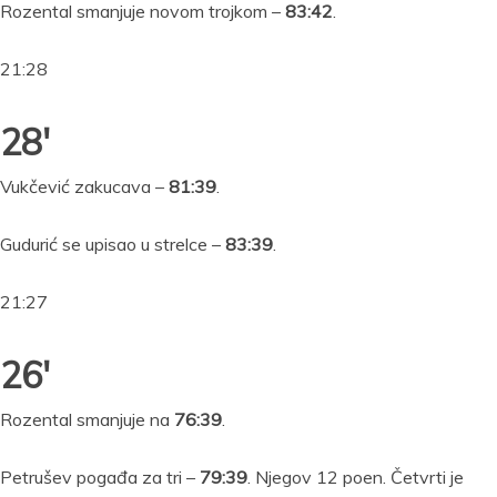
Rozental smanjuje novom trojkom –
83:42
.
21:28
28′
Vukčević zakucava –
81:39
.
Gudurić se upisao u strelce –
83:39
.
21:27
26′
Rozental smanjuje na
76:39
.
Petrušev pogađa za tri –
79:39
. Njegov 12 poen. Četvrti je