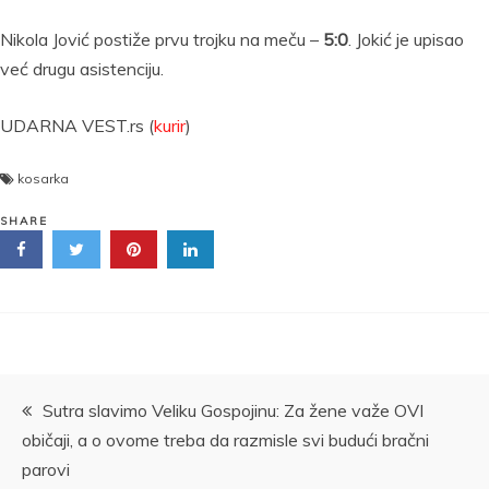
Nikola Jović postiže prvu trojku na meču –
5:0
. Jokić je upisao
već drugu asistenciju.
UDARNA VEST.rs (
kurir
)
kosarka
SHARE
Kretanje
Sutra slavimo Veliku Gospojinu: Za žene važe OVI
običaji, a o ovome treba da razmisle svi budući bračni
članka
parovi