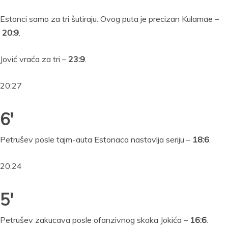
Estonci samo za tri šutiraju. Ovog puta je precizan Kulamae –
20:9
.
Jović vraća za tri –
23:9
.
20:27
6′
Petrušev posle tajm-auta Estonaca nastavlja seriju –
18:6
.
20:24
5′
Petrušev zakucava posle ofanzivnog skoka Jokića –
16:6
.