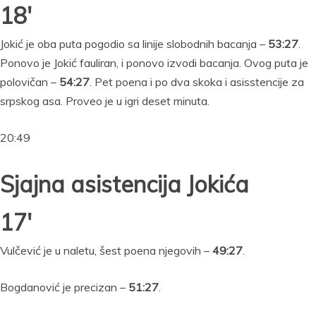
18′
Jokić je oba puta pogodio sa linije slobodnih bacanja –
53:27
.
Ponovo je Jokić fauliran, i ponovo izvodi bacanja. Ovog puta je
polovičan –
54:27
. Pet poena i po dva skoka i asisstencije za
srpskog asa. Proveo je u igri deset minuta.
20:49
Sjajna asistencija Jokića
17′
Vulčević je u naletu, šest poena njegovih –
49:27
.
Bogdanović je precizan –
51:27
.