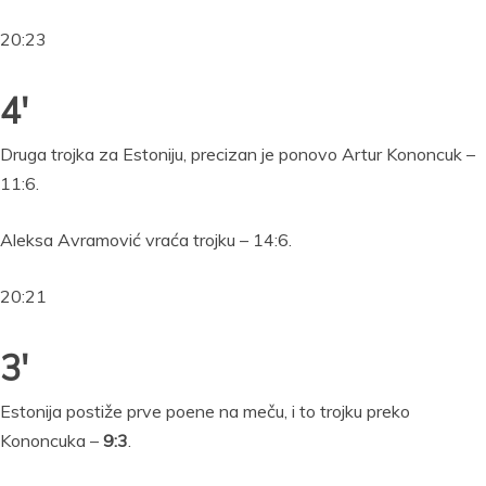
20:23
4′
Druga trojka za Estoniju, precizan je ponovo Artur Kononcuk –
11:6.
Aleksa Avramović vraća trojku – 14:6.
20:21
3′
Estonija postiže prve poene na meču, i to trojku preko
Kononcuka –
9:3
.