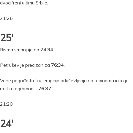
dvocifreni u timu Srbije.
21:26
25′
Risma smanjuje na
74:34
.
Petrušev je precizan za
76:34
.
Vene pogađa trojku, erupcija oduševljenja na tribinama iako je
razlika ogromna –
76:37
.
21:20
24′