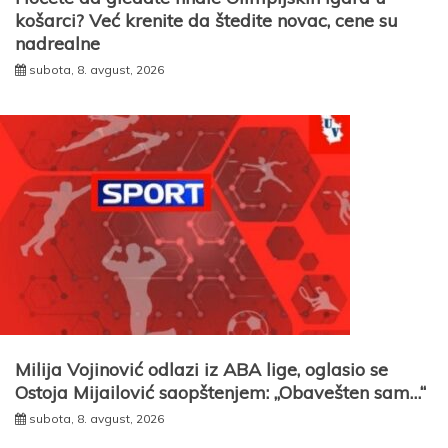
košarci? Već krenite da štedite novac, cene su
nadrealne
subota, 8. avgust, 2026
Milija Vojinović odlazi iz ABA lige, oglasio se
Ostoja Mijailović saopštenjem: „Obavešten sam…“
subota, 8. avgust, 2026