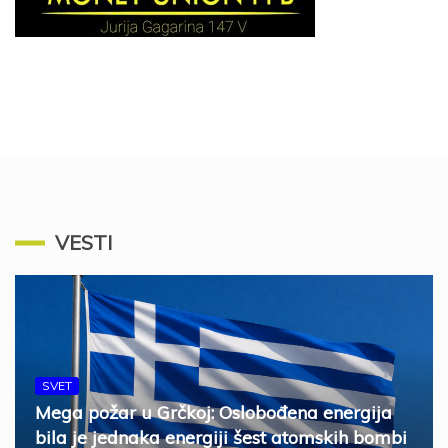
VESTI
SVET
Mega požar u Grčkoj: Oslobođena energija
bila je jednaka energiji šest atomskih bombi