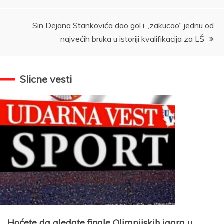
Sin Dejana Stankovića dao gol i „zakucao“ jednu od
najvećih bruka u istoriji kvalifikacija za LŠ
Slicne vesti
Hoćete da gledate finale Olimpijskih igara u