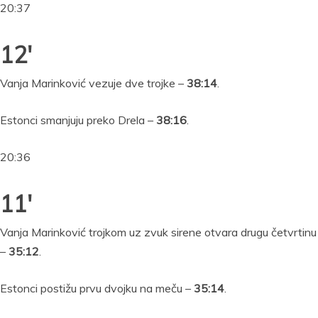
20:37
12′
Vanja Marinković vezuje dve trojke –
38:14
.
Estonci smanjuju preko Drela –
38:16
.
20:36
11′
Vanja Marinković trojkom uz zvuk sirene otvara drugu četvrtinu
–
35:12
.
Estonci postižu prvu dvojku na meču –
35:14
.