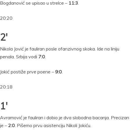
Bogdanović se upisao u strelce –
11:3
.
20:20
2′
Nikola Jović je fauliran posle ofanzivnog skoka. Ide na liniju
penala. Srbija vodi
7:0
.
Jokić postiže prve poene –
9:0
.
20:18
1′
Avramović je fauliran i dobio je dva slobodna bacanja. Precizan
je –
2:0
. Pišemo prvu asistenciju Nikoli Jokiću.