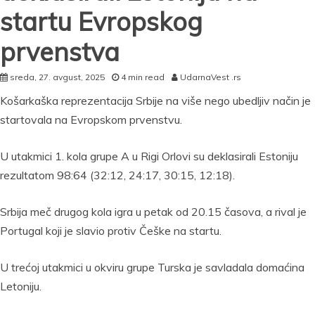
startu Evropskog
prvenstva
sreda, 27. avgust, 2025
4 min read
UdarnaVest .rs
Košarkaška reprezentacija Srbije na više nego ubedljiv način je
startovala na Evropskom prvenstvu.
U utakmici 1. kola grupe A u Rigi Orlovi su deklasirali Estoniju
rezultatom 98:64 (32:12, 24:17, 30:15, 12:18).
Srbija meč drugog kola igra u petak od 20.15 časova, a rival je
Portugal koji je slavio protiv Češke na startu.
U trećoj utakmici u okviru grupe Turska je savladala domaćina
Letoniju.