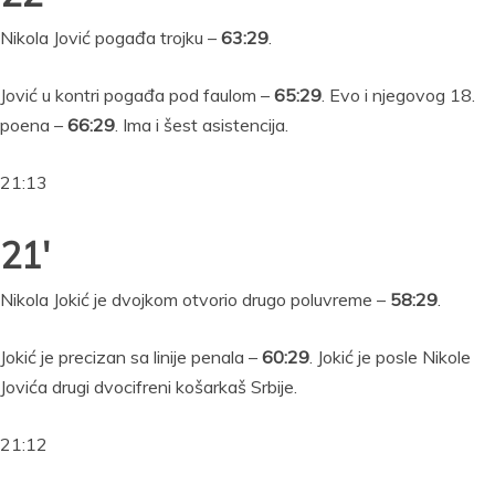
Nikola Jović pogađa trojku –
63:29
.
Jović u kontri pogađa pod faulom –
65:29
. Evo i njegovog 18.
poena –
66:29
. Ima i šest asistencija.
21:13
21′
Nikola Jokić je dvojkom otvorio drugo poluvreme –
58:29
.
Jokić je precizan sa linije penala –
60:29
. Jokić je posle Nikole
Jovića drugi dvocifreni košarkaš Srbije.
21:12