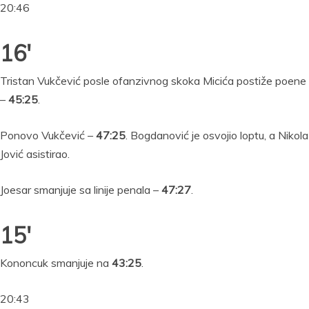
20:46
16′
Tristan Vukčević posle ofanzivnog skoka Micića postiže poene
–
45:25
.
Ponovo Vukčević –
47:25
. Bogdanović je osvojio loptu, a Nikola
Jović asistirao.
Joesar smanjuje sa linije penala –
47:27
.
15′
Kononcuk smanjuje na
43:25
.
20:43