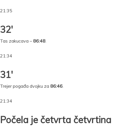
21:35
32′
Tas zakucava –
86:48
.
21:34
31′
Trejer pogađa dvojku za
86:46
.
21:34
Počela je četvrta četvrtina