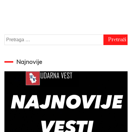
Pretraga
za:
Najnovije