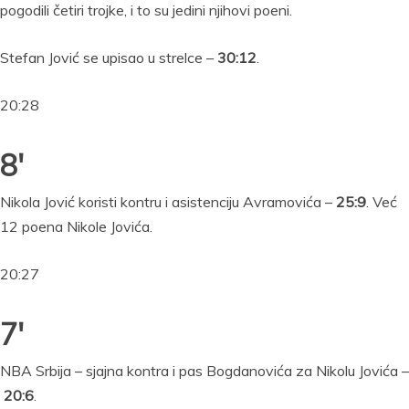
pogodili četiri trojke, i to su jedini njihovi poeni.
Stefan Jović se upisao u strelce –
30:12
.
20:28
8′
Nikola Jović koristi kontru i asistenciju Avramovića –
25:9
. Već
12 poena Nikole Jovića.
20:27
7′
NBA Srbija – sjajna kontra i pas Bogdanovića za Nikolu Jovića –
20:6
.