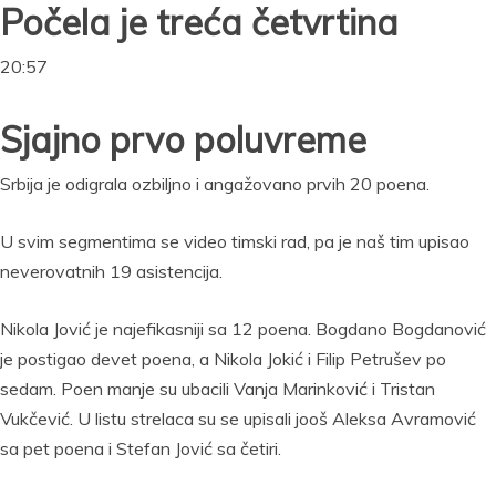
Počela je treća četvrtina
20:57
Sjajno prvo poluvreme
Srbija je odigrala ozbiljno i angažovano prvih 20 poena.
U svim segmentima se video timski rad, pa je naš tim upisao
neverovatnih 19 asistencija.
Nikola Jović je najefikasniji sa 12 poena. Bogdano Bogdanović
je postigao devet poena, a Nikola Jokić i Filip Petrušev po
sedam. Poen manje su ubacili Vanja Marinković i Tristan
Vukčević. U listu strelaca su se upisali jooš Aleksa Avramović
sa pet poena i Stefan Jović sa četiri.