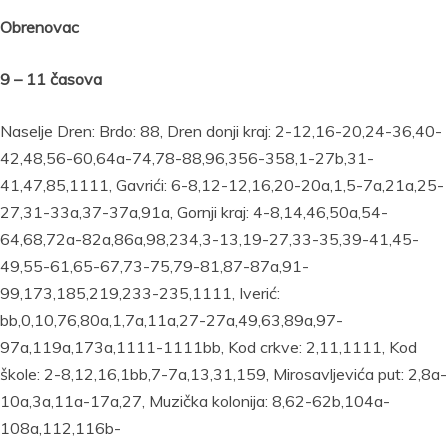
Obrenovac
9 – 11 časova
Naselje Dren: Brdo: 88, Dren donji kraj: 2-12,16-20,24-36,40-
42,48,56-60,64a-74,78-88,96,356-358,1-27b,31-
41,47,85,1111, Gavrići: 6-8,12-12,16,20-20a,1,5-7a,21a,25-
27,31-33a,37-37a,91a, Gornji kraj: 4-8,14,46,50a,54-
64,68,72a-82a,86a,98,234,3-13,19-27,33-35,39-41,45-
49,55-61,65-67,73-75,79-81,87-87a,91-
99,173,185,219,233-235,1111, Iverić:
bb,0,10,76,80a,1,7a,11a,27-27a,49,63,89a,97-
97a,119a,173a,1111-1111bb, Kod crkve: 2,11,1111, Kod
škole: 2-8,12,16,1bb,7-7a,13,31,159, Mirosavljevića put: 2,8a-
10a,3a,11a-17a,27, Muzička kolonija: 8,62-62b,104a-
108a,112,116b-