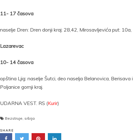
11- 17 časova
naselje Dren: Dren donji kraj: 28,42, Mirosavljevića put: 10a,
Lazarevac
10- 14 časova
opština Ljig: naselje Šutci, deo naselja Belanovica, Berisava i
Poljanice gornji kraj.
UDARNA VEST. RS (
Kurir
)
Bezstruje
,
srbija
SHARE