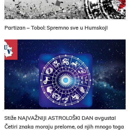
Partizan – Tobol: Spremno sve u Humskoj!
Stiže NAJVAŽNIJI ASTROLOŠKI DAN avgusta!
Četiri znaka moraju prelome, od njih mnogo toga