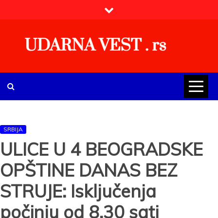
Skip
to
content
UDARNA VEST . rs
Najnovije udarne vesti iz Srbije, regiona i sveta, politike,
ekonomije, društva, zabave, sporta, kulture, zdravlja.
SRBIJA
ULICE U 4 BEOGRADSKE
OPŠTINE DANAS BEZ
STRUJE: Isključenja
počinju od 8.30 sati