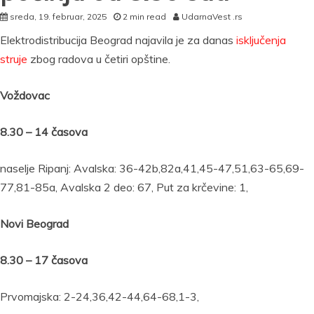
sreda, 19. februar, 2025
2 min read
UdarnaVest .rs
Elektrodistribucija Beograd najavila je za danas
isključenja
struje
zbog radova u četiri opštine.
Voždovac
8.30 – 14 časova
naselje Ripanj: Avalska: 36-42b,82a,41,45-47,51,63-65,69-
77,81-85a, Avalska 2 deo: 67, Put za krčevine: 1,
Novi Beograd
8.30 – 17 časova
Prvomajska: 2-24,36,42-44,64-68,1-3,