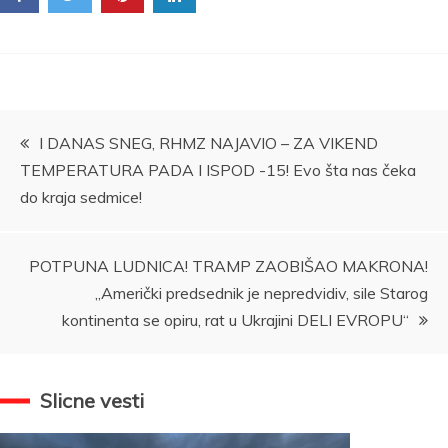
Kretanje
I DANAS SNEG, RHMZ NAJAVIO – ZA VIKEND
TEMPERATURA PADA I ISPOD -15! Evo šta nas čeka
članka
do kraja sedmice!
POTPUNA LUDNICA! TRAMP ZAOBIŠAO MAKRONA!
„Američki predsednik je nepredvidiv, sile Starog
kontinenta se opiru, rat u Ukrajini DELI EVROPU“
Slicne vesti