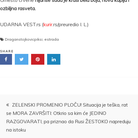
Umesto crvene
nijanse sada je krasi bela boja, nova kapija i
ozbiljna rasveta.
UDARNA VEST.rs (
kurir
.rs/preuredio I. L.)
Draganstojkovicpiksi
,
estrada
SHARE
Kretanje
ZELENSKI PROMENIO PLOČU! Situacija je teška, rat
se MORA ZAVRŠITI: Otkrio sa kim će JEDINO
članka
RAZGOVARATI, pa priznao da Rusi ŽESTOKO napreduju
na istoku