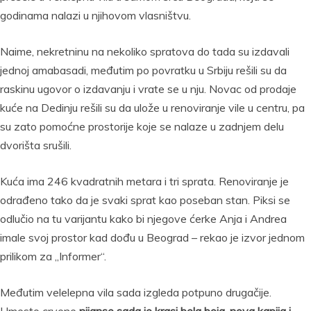
godinama nalazi u njihovom vlasništvu.
Naime, nekretninu na nekoliko spratova do tada su izdavali
jednoj amabasadi, međutim po povratku u Srbiju rešili su da
raskinu ugovor o izdavanju i vrate se u nju. Novac od prodaje
kuće na Dedinju rešili su da ulože u renoviranje vile u centru, pa
su zato pomoćne prostorije koje se nalaze u zadnjem delu
dvorišta srušili.
Kuća ima 246 kvadratnih metara i tri sprata. Renoviranje je
odrađeno tako da je svaki sprat kao poseban stan. Piksi se
odlučio na tu varijantu kako bi njegove ćerke Anja i Andrea
imale svoj prostor kad dođu u Beograd – rekao je izvor jednom
prilikom za „Informer“.
Međutim velelepna vila sada izgleda potpuno drugačije.