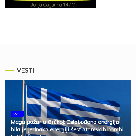
VESTI
SVET
Mega požar u Grčkoj: Oslobođena energija
bila je jednaka energiji šest atomskih bombi