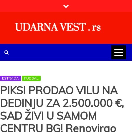
Skip
to
content
UDARNA VEST . rs
Najnovije udarne vesti iz Srbije, regiona i sveta, politike,
ekonomije, društva, zabave, sporta, kulture, zdravlja.
ESTRADA
FUDBAL
PIKSI PRODAO VILU NA
DEDINJU ZA 2.500.000 €,
SAD ŽIVI U SAMOM
CENTRU BG! Renovirao