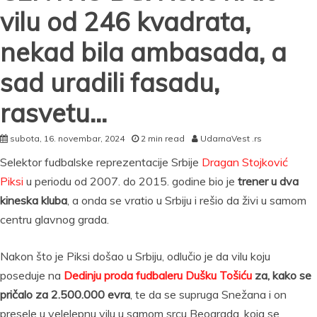
vilu od 246 kvadrata,
nekad bila ambasada, a
sad uradili fasadu,
rasvetu…
subota, 16. novembar, 2024
2 min read
UdarnaVest .rs
Selektor fudbalske reprezentacije Srbije
Dragan Stojković
Piksi
u periodu od 2007. do 2015. godine bio je
trener u dva
kineska kluba
, a onda se vratio u Srbiju i rešio da živi u samom
centru glavnog grada.
Nakon što je Piksi došao u Srbiju, odlučio je da vilu koju
poseduje na
Dedinju proda fudbaleru Dušku Tošiću
za, kako se
pričalo za 2.500.000 evra
, te da se supruga Snežana i on
presele u velelepnu vilu u samom srcu Beograda, koja se