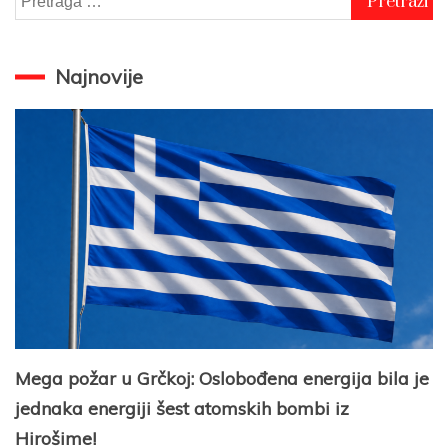
za:
Najnovije
Mega požar u Grčkoj: Oslobođena energija bila je
jednaka energiji šest atomskih bombi iz
Hirošime!