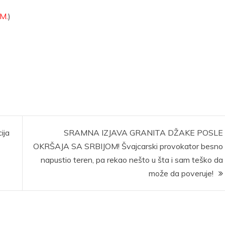
.M.
)
ija
SRAMNA IZJAVA GRANITA DŽAKE POSLE
OKRŠAJA SA SRBIJOM! Švajcarski provokator besno
napustio teren, pa rekao nešto u šta i sam teško da
može da poveruje!