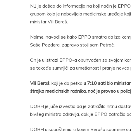
N1 je došao do informacija na koji način je EP
grupom koja je nabavljala medicinske uređaje koji 
ministar Vili Beroš.
Naime, navodi se kako EPPO smatra da iza kompa
Saše Pozdera, zapravo stoji sam Petrač.
On je u istrazi EPPO-a obuhvaćen sa svojom komp
se takođe sumnjiči za umešanost i pranje novca 
Vili Beroš,
koji je do petka
u 7:10 sati bio minista
štrajka medicinskih radnika, noć je proveo u polici
DORH je juče izvestio da je zatražilo hitnu dost
bivšeg ministra zdravlja, dok je EPPO zatražio 
DORH u saopštenju, u kojem Beroša spominje samo