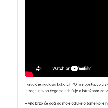
Turudić je naglasio kako EPPO nije postupao u sk
istrage, nakon čega se odlučuje o istražnom zatv
– Vrlo brzo će doći do moje odluke o tome ko je 