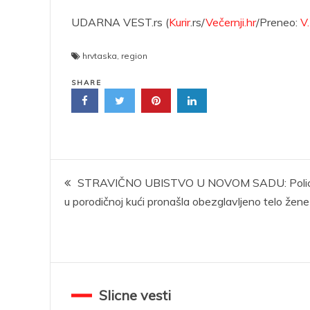
UDARNA VEST.rs (
Kurir
.rs/
Večernji.hr
/Preneo:
V
hrvtaska
,
region
SHARE
Kretanje
STRAVIČNO UBISTVO U NOVOM SADU: Polic
u porodičnoj kući pronašla obezglavljeno telo žene
članka
Slicne vesti