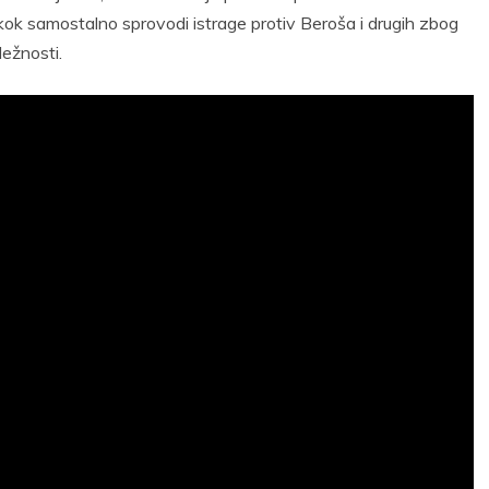
kok samostalno sprovodi istrage protiv Beroša i drugih zbog
ležnosti.