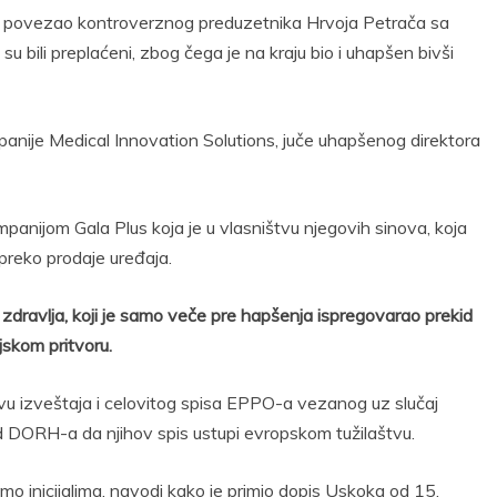
PO povezao kontroverznog preduzetnika Hrvoja Petrača sa
su bili preplaćeni, zbog čega je na kraju bio i uhapšen bivši
nije Medical Innovation Solutions, juče uhapšenog direktora
anijom Gala Plus koja je u vlasništvu njegovih sinova, koja
preko prodaje uređaja.
r zdravlja, koji je samo veče pre hapšenja ispregovarao prekid
jskom pritvoru.
avu izveštaja i celovitog spisa EPPO-a vezanog uz slučaj
od DORH-a da njihov spis ustupi evropskom tužilaštvu.
 inicijalima, navodi kako je primio dopis Uskoka od 15.