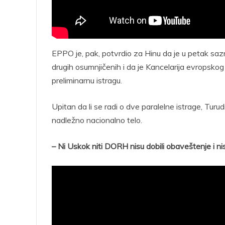
EPPO je, pak, potvrdio za Hinu da je u petak sazn
drugih osumnjičenih i da je Kancelarija evropskog
preliminarnu istragu.
Upitan da li se radi o dve paralelne istrage, Tur
nadležno nacionalno telo.
– Ni Uskok niti DORH nisu dobili obaveštenje i ni