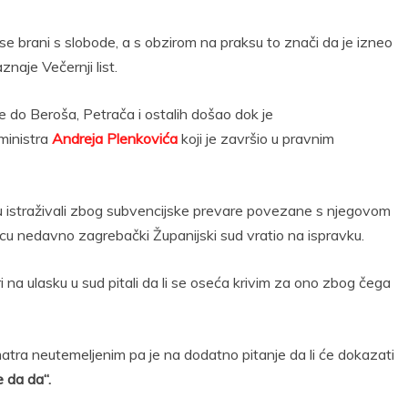
e brani s slobode, a s obzirom na praksu to znači da je izneo
naje Večernji list.
do Beroša, Petrača i ostalih došao dok je
ministra
Andreja Plenkovića
koji je završio u pravnim
u istraživali zbog subvencijske prevare povezane s njegovom
užnicu nedavno zagrebački Županijski sud vratio na ispravku.
i na ulasku u sud pitali da li se oseća krivim za ono zbog čega
atra neutemeljenim pa je na dodatno pitanje da li će dokazati
 da da“.