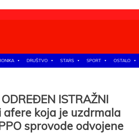
tike, ekonomije, društva, zabave, sporta, kulture, zdravlja.
RONIKA
DRUŠTVO
STARS
SPORT
OSTALO
 ODREĐEN ISTRAŽNI
 afere koja je uzdrmala
EPPO sprovode odvojene