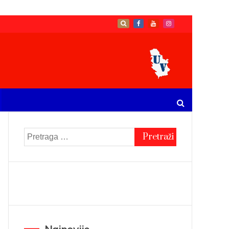
Pretraga
za: