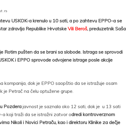
t .rs
ahtevu USKOK-a krenulo u 10 sati, a po zahtevu EPPO-a se
istar zdravlja Republike Hrvatske
Vili Beroš
, preduzetnik Saša
 je Rotim pušten da se brani sa slobode. Istraga se sprovodi
USKOK i EPPO sprovode odvojene istrage posle akcije
dna kompanija, dok je EPPO saopštio da se istražuje osam
ok je Petrač na čelu optužene grupe.
ašu Pozdera
javnost je saznala oko 12 sati, dok je u 13 sati
a koji traži da se istražni zatvor o
dredi kontroverznom
ma Nikoli i Novici Petraču, kao i direktoru Klinike za dečje