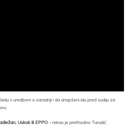
ladu s uredbom o saradnji i da uhapšeni idu pred sudiju za
oru.
nadležan, Uskok ili EPPO
– rekao je prethodno Turudić.