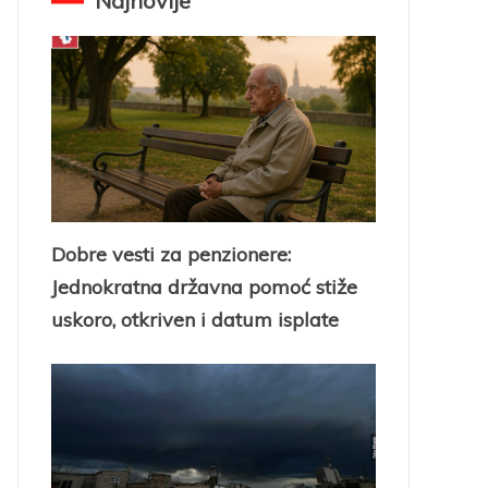
Najnovije
Dobre vesti za penzionere:
Jednokratna državna pomoć stiže
uskoro, otkriven i datum isplate