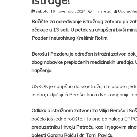
istrage!
subota, 16. novembar, 2024
4 min read
UdarnaVes
Ročište za određivanje istražnog zatvora po z
očekuje u 13 sati. U petak su uhapšeni bivši min
Pozder i neurohirurg Krešimir Rotim.
Berošu i Pozderu je određen istražni zatvor, dok
zbog nabavke preplaćenih medicinskih uređaja. 
hapšenja.
USKOK je saopštio da se istražuju tri osobe i je
osoba, uključujući Beroša, kao i dve kompanije, d
Odluku o istražnom zatvoru za Vilija Beroša i S
počelo još jedno ročište, i to ono po nalogu EPPO-
preduzetniku Hrvoju Petraču, kao i njegovim sinovi
bolesti Goranu Roiću i dr. Tomi Paviću.