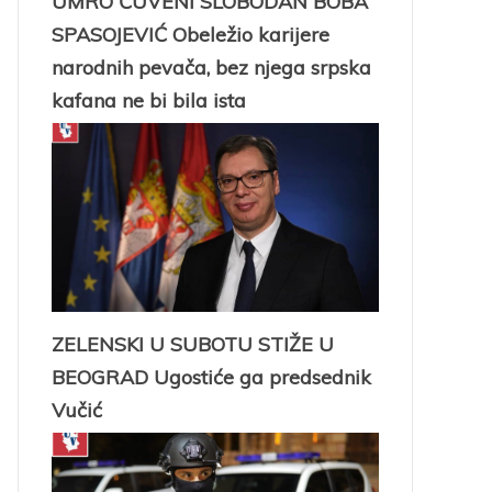
UMRO ČUVENI SLOBODAN BOBA
SPASOJEVIĆ Obeležio karijere
narodnih pevača, bez njega srpska
kafana ne bi bila ista
ZELENSKI U SUBOTU STIŽE U
BEOGRAD Ugostiće ga predsednik
Vučić