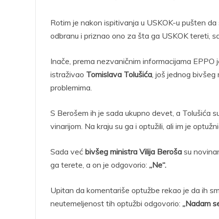
Rotim je nakon ispitivanja u USKOK-u pušten da s
odbranu i priznao ono za šta ga USKOK tereti, saz
Inače, prema nezvaničnim informacijama EPPO je 
istraživao
Tomislava Tolušića
, još jednog bivšeg 
problemima.
S Berošem ih je sada ukupno devet, a Tolušića s
vinarijom. Na kraju su ga i optužili, ali im je opt
Sada već
bivšeg ministra Vilija Beroša
su novinar
ga terete, a on je odgovorio:
„Ne“.
Upitan da komentariše optužbe rekao je da ih sm
neutemeljenost tih optužbi odgovorio:
„Nadam se