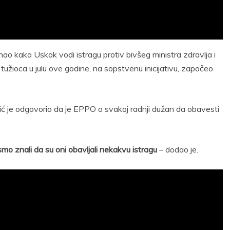
ao kako Uskok vodi istragu protiv bivšeg ministra zdravlja i
 tužioca u julu ove godine, na sopstvenu inicijativu, započeo
udić je odgovorio da je EPPO o svakoj radnji dužan da obavesti
smo znali da su oni obavljali nekakvu istragu
– dodao je.