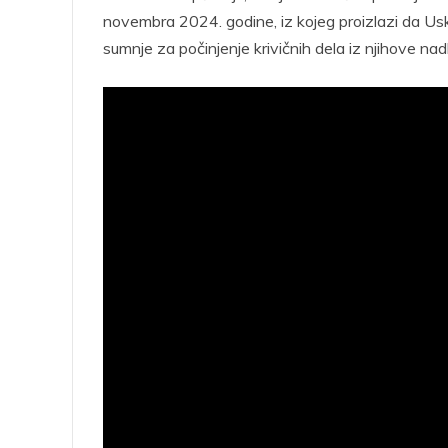
novembra 2024. godine, iz kojeg proizlazi da Us
sumnje za počinjenje krivičnih dela iz njihove nad