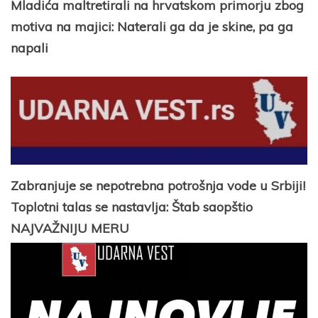
Mladića maltretirali na hrvatskom primorju zbog
motiva na majici: Naterali ga da je skine, pa ga
napali
Zabranjuje se nepotrebna potrošnja vode u Srbiji!
Toplotni talas se nastavlja: Štab saopštio
NAJVAŽNIJU MERU