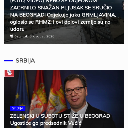
(FOTO, VIDEO) NEBO SE ODJEDNOM
ZACRNILO, SNAŽAN PLJUSAK SE SRUČIO
NA BEOGRAD! Odjekuje jaka GRMLJAVINA,
oglasio se RHMZ: I ovi delovi zemlje su na
udaru
četvrtak, 6. avgust, 2026
SRBIJA
SRBIJA
ZELENSKI U SUBOTU STIŽE U BEOGRAD
Ugostiće ga predsednik Vučić