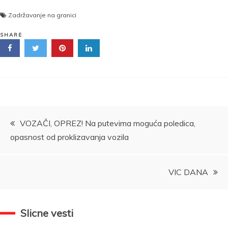
Zadržavanje na granici
SHARE
Kretanje
VOZAČI, OPREZ! Na putevima moguća poledica,
opasnost od proklizavanja vozila
članka
VIC DANA
Slicne vesti