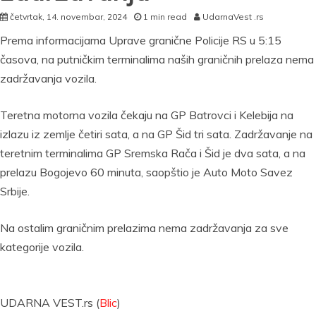
četvrtak, 14. novembar, 2024
1 min read
UdarnaVest .rs
Prema informacijama Uprave granične Policije RS u 5:15
časova, na putničkim terminalima naših graničnih prelaza nema
zadržavanja vozila.
Teretna motorna vozila čekaju na GP Batrovci i Kelebija na
izlazu iz zemlje četiri sata, a na GP Šid tri sata. Zadržavanje na
teretnim terminalima GP Sremska Rača i Šid je dva sata, a na
prelazu Bogojevo 60 minuta, saopštio je Auto Moto Savez
Srbije.
Na ostalim graničnim prelazima nema zadržavanja za sve
kategorije vozila.
UDARNA VEST.rs (
Blic
)