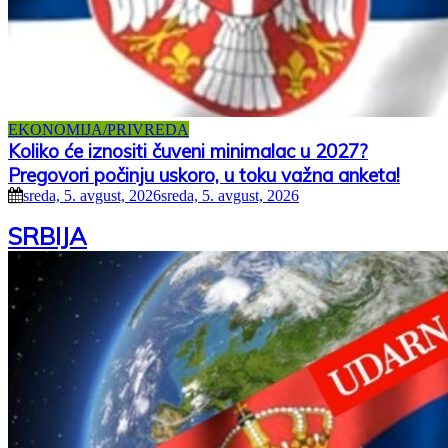
EKONOMIJA/PRIVREDA
Koliko će iznositi čuveni minimalac u 2027?
Pregovori počinju uskoro, u toku važna anketa!
sreda, 5. avgust, 2026
sreda, 5. avgust, 2026
SRBIJA