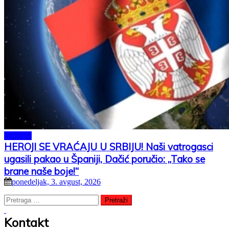
SRBIJA
HEROJI SE VRAĆAJU U SRBIJU! Naši vatrogasci
ugasili pakao u Španiji, Dačić poručio: „Tako se
brane naše boje!“
ponedeljak, 3. avgust, 2026
Pretraga
za:
Kontakt