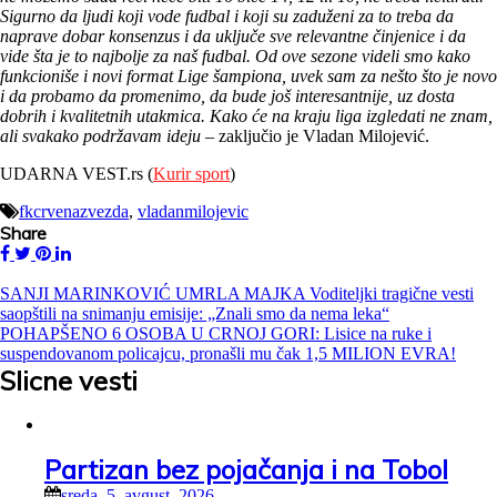
Sigurno da ljudi koji vode fudbal i koji su zaduženi za to treba da
naprave dobar konsenzus i da uključe sve relevantne činjenice i da
vide šta je to najbolje za naš fudbal. Od ove sezone videli smo kako
funkcioniše i novi format Lige šampiona, uvek sam za nešto što je novo
i da probamo da promenimo, da bude još interesantnije, uz dosta
dobrih i kvalitetnih utakmica. Kako će na kraju liga izgledati ne znam,
ali svakako podržavam ideju
– zaključio je Vladan Milojević.
UDARNA VEST.rs (
Kurir sport
)
fkcrvenazvezda
,
vladanmilojevic
Share
Kretanje
SANJI MARINKOVIĆ UMRLA MAJKA Voditeljki tragične vesti
saopštili na snimanju emisije: „Znali smo da nema leka“
članka
POHAPŠENO 6 OSOBA U CRNOJ GORI: Lisice na ruke i
suspendovanom policajcu, pronašli mu čak 1,5 MILION EVRA!
Slicne vesti
Partizan bez pojačanja i na Tobol
sreda, 5. avgust, 2026