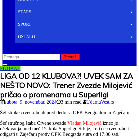
STARS
SPORT
OSTALO
Pretraga
za:
FUDBAL
LIGA OD 12 KLUBOVA?! UVEK SAM ZA
NEŠTO NOVO: Trener Zvezde Milojević
pričao o promenama u Superligi
subota, 9. novembar, 2024
3 min read
UdarnaVest.rs
Šef struke crveno-belih pred derbi sa OFK Beogradom u Zaječaru
Šef stručnog štaba Crvene zvezde
Vladan Milojević
izneo je
očekivanja pred meč 15. kola Superlige Srbije, koji će crveno-beli
odigrati u Zaječaru protiv OFK Beograda sutra od 17.00 sati.