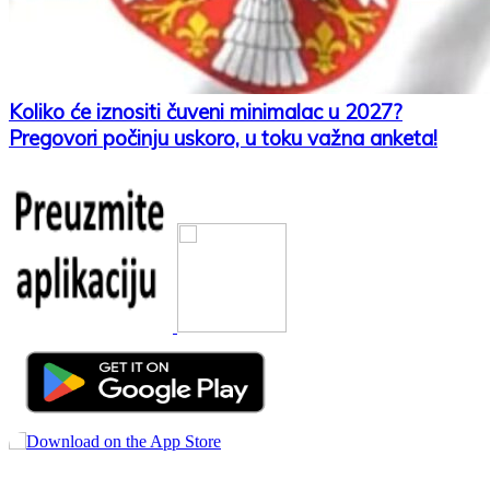
Koliko će iznositi čuveni minimalac u 2027?
Pregovori počinju uskoro, u toku važna anketa!