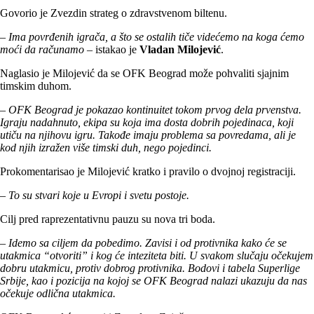
Govorio je Zvezdin strateg o zdravstvenom biltenu.
– Ima povrđenih igrača, a što se ostalih tiče videćemo na koga ćemo
moći da računamo
– istakao je
Vladan Milojević
.
Naglasio je Milojević da se OFK Beograd može pohvaliti sjajnim
timskim duhom.
– OFK Beograd je pokazao kontinuitet tokom prvog dela prvenstva.
Igraju nadahnuto, ekipa su koja ima dosta dobrih pojedinaca, koji
utiču na njihovu igru. Takođe imaju problema sa povredama, ali je
kod njih izražen više timski duh, nego pojedinci.
Prokomentarisao je Milojević kratko i pravilo o dvojnoj registraciji.
– To su stvari koje u Evropi i svetu postoje.
Cilj pred raprezentativnu pauzu su nova tri boda.
– Idemo sa ciljem da pobedimo. Zavisi i od protivnika kako će se
utakmica “otvoriti” i kog će inteziteta biti. U svakom slučaju očekujem
dobru utakmicu, protiv dobrog protivnika. Bodovi i tabela Superlige
Srbije, kao i pozicija na kojoj se OFK Beograd nalazi ukazuju da nas
očekuje odlična utakmica.