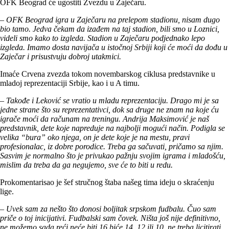
OFK Beograd će ugostiti Zvezdu u Zaječaru.
– OFK Beograd igra u Zaječaru na prelepom stadionu, nisam dugo
bio tamo. Jedva čekam da izađem na taj stadion, bili smo u Loznici,
videli smo kako to izgleda. Stadion u Zaječaru podjednako lepo
izgleda. Imamo dosta navijača u istočnoj Srbiji koji će moći da dođu u
Zaječar i prisustvuju dobroj utakmici.
Imaće Crvena zvezda tokom novembarskog ciklusa predstavnike u
mladoj reprezentaciji Srbije, kao i u A timu.
– Takođe i Leković se vratio u mladu reprezentaciju. Drago mi je sa
jedne strane što su reprezentativci, dok sa druge ne znam na koje ću
igrače moći da računam na treningu. Andrija Maksimović je naš
predstavnik, dete koje napreduje na najbolji mogući način. Podigla se
velika “bura” oko njega, on je dete koje je na mestu, pravi
profesionalac, iz dobre porodice. Treba ga sačuvati, pričamo sa njim.
Sasvim je normalno što je privukao pažnju svojim igrama i mladošću,
mislim da treba da ga negujemo, sve će to biti u redu.
Prokomentarisao je šef stručnog štaba našeg tima ideju o skraćenju
lige.
– Uvek sam za nešto što donosi boljitak srpskom fudbalu. Čuo sam
priče o toj inicijativi. Fudbalski sam čovek. Ništa još nije definitivno,
ne možemo sada reći neće biti 16 biće 14, 12 ili 10, ne treba licitirati.