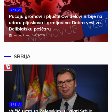
SRBIJA
Pucaju gromovi i pljušti! Ovi delovi Srbije na
udaru pljuskova i grmljavina: Dobra vest za
Deliblatsku peščaru
petak, 7. avgust, 2026
SRBIJA
SRBIJA
Vučić sutra sa Zelenskim u Palati Srbija