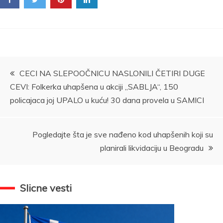
Kretanje
CECI NA SLEPOOČNICU NASLONILI ČETIRI DUGE
CEVI: Folkerka uhapšena u akciji „SABLJA“, 150
članka
policajaca joj UPALO u kuću! 30 dana provela u SAMICI
Pogledajte šta je sve nađeno kod uhapšenih koji su
planirali likvidaciju u Beogradu
Slicne vesti