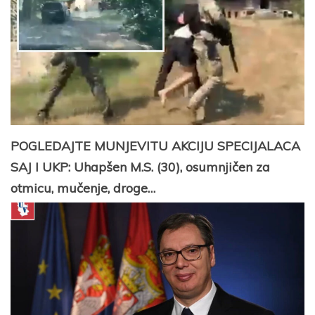
POGLEDAJTE MUNJEVITU AKCIJU SPECIJALACA
SAJ I UKP: Uhapšen M.S. (30), osumnjičen za
otmicu, mučenje, droge…