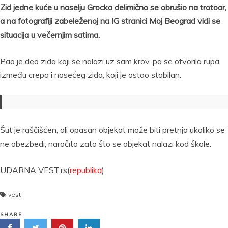
Zid jedne kuće u naselju Grocka delimično se obrušio na trotoar,
a na fotografiji zabeleženoj na IG stranici Moj Beograd vidi se
situacija u večernjim satima.
Pao je deo zida koji se nalazi uz sam krov, pa se otvorila rupa
između crepa i nosećeg zida, koji je ostao stabilan.
Šut je raščišćen, ali opasan objekat može biti pretnja ukoliko se
ne obezbedi, naročito zato što se objekat nalazi kod škole.
UDARNA VEST.rs(
republika
)
vest
SHARE