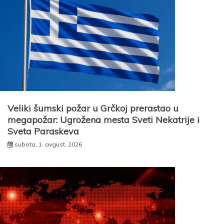
Veliki šumski požar u Grčkoj prerastao u
megapožar: Ugrožena mesta Sveti Nekatrije i
Sveta Paraskeva
subota, 1. avgust, 2026