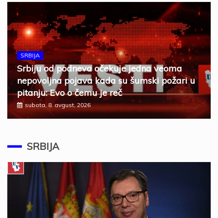
SRBIJA
Srbiju od podneva očekuje jedna veoma
nepovoljna pojava kada su šumski požari u
pitanju: Evo o čemu je reč
subota, 8. avgust, 2026
SRBIJA