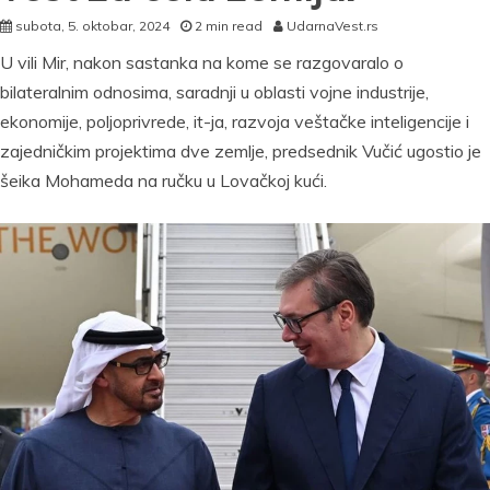
subota, 5. oktobar, 2024
2 min read
UdarnaVest.rs
U vili Mir, nakon sastanka na kome se razgovaralo o
bilateralnim odnosima, saradnji u oblasti vojne industrije,
ekonomije, poljoprivrede, it-ja, razvoja veštačke inteligencije i
zajedničkim projektima dve zemlje, predsednik Vučić ugostio je
šeika Mohameda na ručku u Lovačkoj kući.