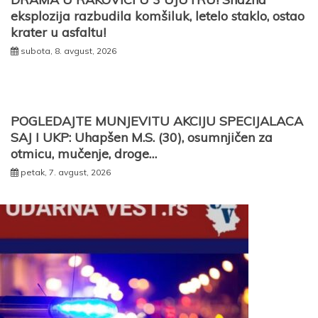
eksplozija razbudila komšiluk, letelo staklo, ostao
krater u asfaltu!
subota, 8. avgust, 2026
POGLEDAJTE MUNJEVITU AKCIJU SPECIJALACA
SAJ I UKP: Uhapšen M.S. (30), osumnjičen za
otmicu, mučenje, droge…
petak, 7. avgust, 2026