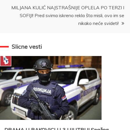
MILJANA KULIĆ NAJSTRAŠNIJE OPLELA PO TERZI I
SOFIJI! Pred svima iskreno rekla šta misli, ovo im se
nikako neće svideti!
Slicne vesti
DRAMA U RAKOVICI U 3 UJUTRU! Snažna