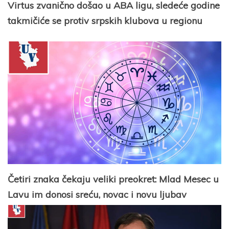
Virtus zvanično došao u ABA ligu, sledeće godine
takmičiće se protiv srpskih klubova u regionu
Četiri znaka čekaju veliki preokret: Mlad Mesec u
Lavu im donosi sreću, novac i novu ljubav