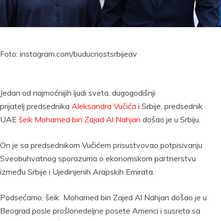
Foto: instagram.com/buducnostsrbijeav
Jedan od najmoćnijih ljudi sveta, dugogodišnji
prijatelj predsednika
Aleksandra Vučića
i Srbije, predsednik
UAE
šeik Mohamed bin Zajad Al Nahjan
došao je u Srbiju.
On je sa predsednikom Vučićem prisustvovao potpisivanju
Sveobuhvatnog sporazuma o ekonomskom partnerstvu
između Srbije i Ujedinjenih Arapskih Emirata.
Podsećamo, šeik Mohamed bin Zajed Al Nahjan došao je u
Beograd posle prošlonedeljne posete Americi i susreta sa