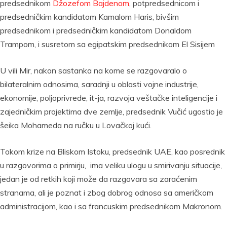
predsednikom
Džozefom Bajdenom
, potpredsednicom i
predsedničkim kandidatom Kamalom Haris, bivšim
predsednikom i predsedničkim kandidatom Donaldom
Trampom, i susretom sa egipatskim predsednikom El Sisijem
U vili Mir, nakon sastanka na kome se razgovaralo o
bilateralnim odnosima, saradnji u oblasti vojne industrije,
ekonomije, poljoprivrede, it-ja, razvoja veštačke inteligencije i
zajedničkim projektima dve zemlje, predsednik Vučić ugostio je
šeika Mohameda na ručku u Lovačkoj kući.
Tokom krize na Bliskom Istoku, predsednik UAE, kao posrednik
u razgovorima o primirju, ima veliku ulogu u smirivanju situacije,
jedan je od retkih koji može da razgovara sa zaraćenim
stranama, ali je poznat i zbog dobrog odnosa sa američkom
administracijom, kao i sa francuskim predsednikom Makronom.