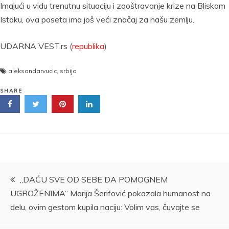
Imajući u vidu trenutnu situaciju i zaoštravanje krize na Bliskom
Istoku, ova poseta ima još veći značaj za našu zemlju.
UDARNA VEST.rs (
republika
)
aleksandarvucic
,
srbija
SHARE
Kretanje
„DAĆU SVE OD SEBE DA POMOGNEM
UGROŽENIMA“ Marija Šerifović pokazala humanost na
članka
delu, ovim gestom kupila naciju: Volim vas, čuvajte se