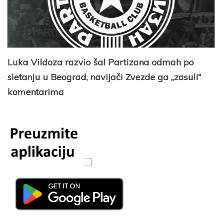
Luka Vildoza razvio šal Partizana odmah po
sletanju u Beograd, navijači Zvezde ga „zasuli“
komentarima