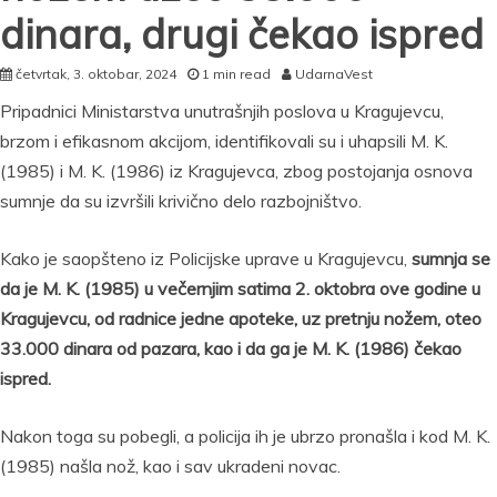
dinara, drugi čekao ispred
četvrtak, 3. oktobar, 2024
1 min read
UdarnaVest
Pripadnici Ministarstva unutrašnjih poslova u Kragujevcu,
brzom i efikasnom akcijom, identifikovali su i uhapsili M. K.
(1985) i M. K. (1986) iz Kragujevca, zbog postojanja osnova
sumnje da su izvršili krivično delo razbojništvo.
Kako je saopšteno iz Policijske uprave u Kragujevcu,
sumnja se
da je M. K. (1985) u večernjim satima 2. oktobra ove godine u
Kragujevcu, od radnice jedne apoteke, uz pretnju nožem, oteo
33.000 dinara od pazara, kao i da ga je M. K. (1986) čekao
ispred.
Nakon toga su pobegli, a policija ih je ubrzo pronašla i kod M. K.
(1985) našla nož, kao i sav ukradeni novac.