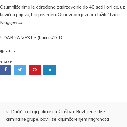
Osumnjičenima je određeno zadržavanje do 48 sati i oni će, uz
krivičnu prijavu, biti privedeni Osnovnom javnom tužilaštvu u
Kragujevcu.
UDARNA VEST.rs(Kurir.rs/D. Đ.
policija
SHARE
Kretanje
Dačić o akciji policije i tužilaštva: Razbijene dve
kriminalne grupe, bavili se krijumčarenjem migranata
članka