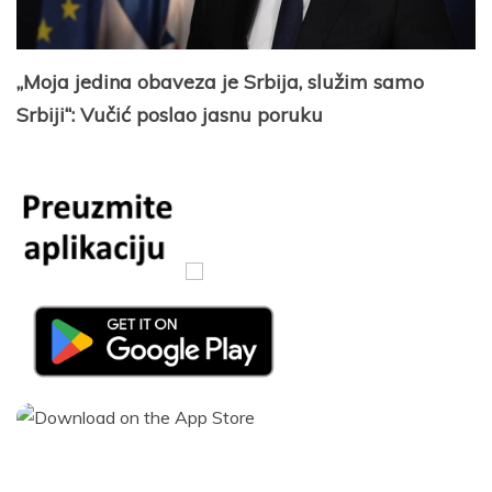
„Moja jedina obaveza je Srbija, služim samo
Srbiji“: Vučić poslao jasnu poruku