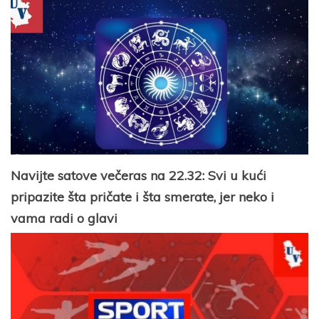
Navijte satove večeras na 22.32: Svi u kući
pripazite šta pričate i šta smerate, jer neko i
vama radi o glavi