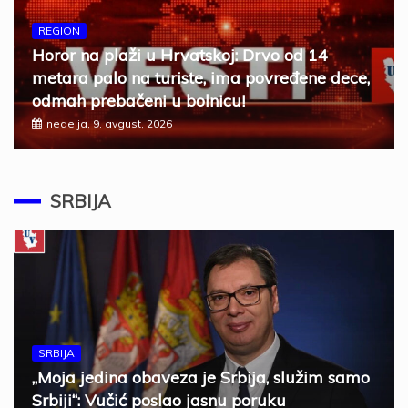
REGION
Horor na plaži u Hrvatskoj: Drvo od 14
metara palo na turiste, ima povređene dece,
odmah prebačeni u bolnicu!
nedelja, 9. avgust, 2026
SRBIJA
SRBIJA
„Moja jedina obaveza je Srbija, služim samo
Srbiji“: Vučić poslao jasnu poruku