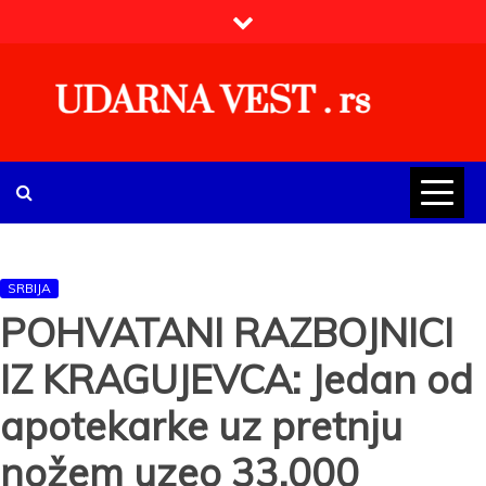
Skip
to
content
UDARNA VEST . rs
Najnovije udarne vesti iz Srbije, regiona i sveta, politike,
ekonomije, društva, zabave, sporta, kulture, zdravlja.
SRBIJA
POHVATANI RAZBOJNICI
IZ KRAGUJEVCA: Jedan od
apotekarke uz pretnju
nožem uzeo 33.000