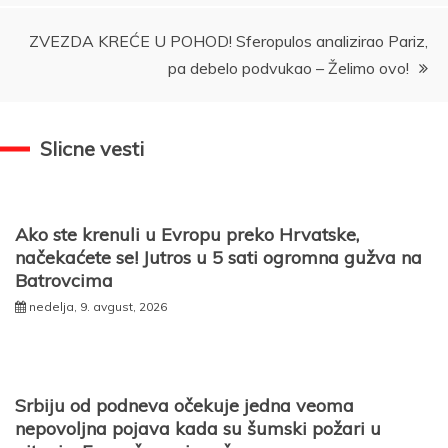
ZVEZDA KREĆE U POHOD! Sferopulos analizirao Pariz,
pa debelo podvukao – Želimo ovo!
Slicne vesti
Ako ste krenuli u Evropu preko Hrvatske,
načekaćete se! Jutros u 5 sati ogromna gužva na
Batrovcima
nedelja, 9. avgust, 2026
Srbiju od podneva očekuje jedna veoma
nepovoljna pojava kada su šumski požari u