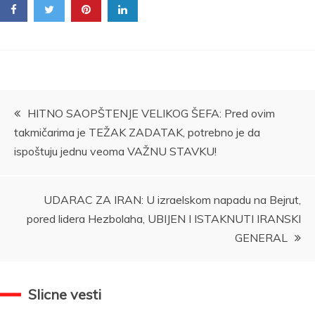
Kretanje
HITNO SAOPŠTENJE VELIKOG ŠEFA: Pred ovim
takmičarima je TEŽAK ZADATAK, potrebno je da
članka
ispoštuju jednu veoma VAŽNU STAVKU!
UDARAC ZA IRAN: U izraelskom napadu na Bejrut,
pored lidera Hezbolaha, UBIJEN I ISTAKNUTI IRANSKI
GENERAL
Slicne vesti