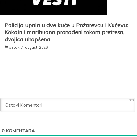
Policija upala u dve kuće u Požarevcu i Kučevu:
Kokain i marihuana pronađeni tokom pretresa,
dvojica uhapšena
petak, 7. avgust, 2026
1000
0
KOMENTARA