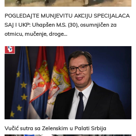
POGLEDAJTE MUNJEVITU AKCIJU SPECIJALACA
SAJ I UKP: Uhapšen M.S. (30), osumnjičen za
otmicu, mučenje, droge…
Vučić sutra sa Zelenskim u Palati Srbija