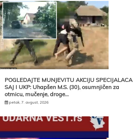
POGLEDAJTE MUNJEVITU AKCIJU SPECIJALACA
SAJ I UKP: Uhapšen M.S. (30), osumnjičen za
otmicu, mučenje, droge…
petak, 7. avgust, 2026