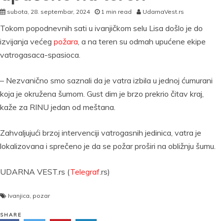
subota, 28. septembar, 2024
1 min read
UdarnaVest.rs
Tokom popodnevnih sati u ivanjičkom selu Lisa došlo je do
izvijanja većeg
požara
, a na teren su odmah upućene ekipe
vatrogasaca-spasioca.
– Nezvanično smo saznali da je vatra izbila u jednoj ćumurani
koja je okružena šumom. Gust dim je brzo prekrio čitav kraj,
kaže za RINU jedan od meštana.
Zahvaljujući brzoj intervenciji vatrogasnih jedinica, vatra je
lokalizovana i sprečeno je da se požar proširi na obližnju šumu.
UDARNA VEST.rs (
Telegraf
.rs)
Ivanjica
,
pozar
SHARE