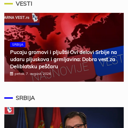
VESTI
SRBIJA
Pucaju gromovi i pljušti! Ovi delovi Srbije na
udaru pljuskova i grmljavina: Dobra vest za
Deliblatsku peščaru
petak, 7. avgust, 2026
SRBIJA