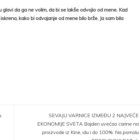
 u glavi da ga ne volim, da bi se lakše odvojio od mene. Kad
iskrena, kako bi odvajanje od mene bilo brže. Ja sam bila
u
SEVAJU VARNICE IZMEĐU 2 NAJVEĆE
EKONOMIJE SVETA Bajden uvećao carine na
proizvode iz Kine, idu i do 100%: Na pomolu