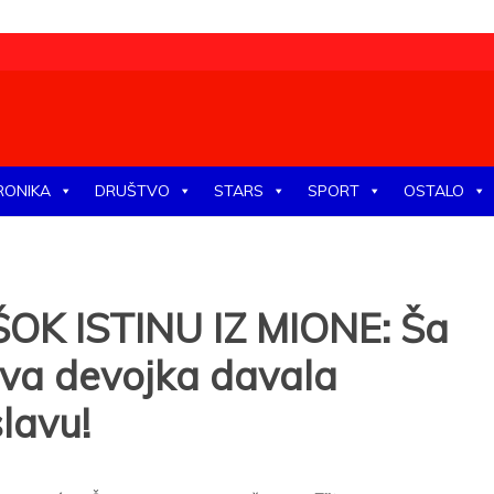
tike, ekonomije, društva, zabave, sporta, kulture, zdravlja.
RONIKA
DRUŠTVO
STARS
SPORT
OSTALO
OK ISTINU IZ MIONE: Ša
ova devojka davala
lavu!