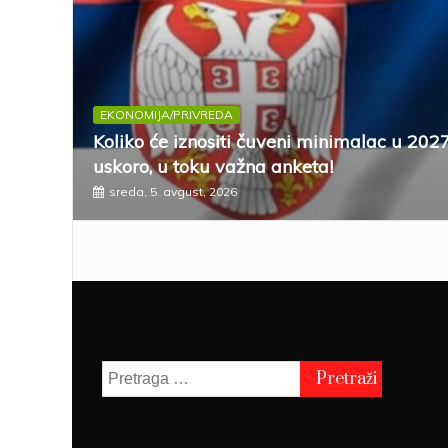
EKONOMIJA/PRIVREDA
Koliko će iznositi čuveni minimalac u 202
uskoro, u toku važna anketa!
sreda, 5. avgust, 2026
Pretraga
za: