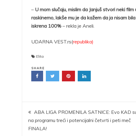
–
U mom slučaju, mislim da Janjuš stvori neki film
raskinemo, lakše mu je da kažem da ja nisam bila 
iskrena 100%
– rekla je Aneli.
UDARNA VEST.rs(
republika)
Elita
SHARE
Kretanje
ABA LIGA PROMENILA SATNICE: Evo KAD s
na programu treći i potencijalni četvrti i peti meč
članka
FINALA!