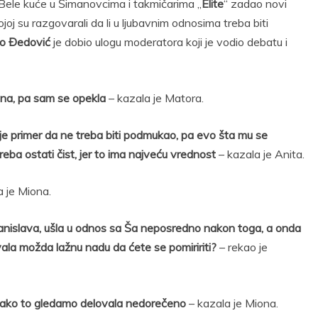
 Bele kuće u Šimanovcima i takmičarima „
Elite
“ zadao novi
oj su razgovarali da li u ljubavnim odnosima treba biti
o Đedović
je dobio ulogu moderatora koji je vodio debatu i
ena, pa sam se opekla
– kazala je Matora.
je primer da ne treba biti podmukao, pa evo šta mu se
reba ostati čist, jer to ima najveću vrednost
– kazala je Anita.
a je Miona.
Stanislava, ušla u odnos sa Ša neposredno nakon toga, a onda
avala možda lažnu nadu da ćete se pomiririti?
– rekao je
, ako to gledamo delovala nedorečeno
– kazala je Miona.