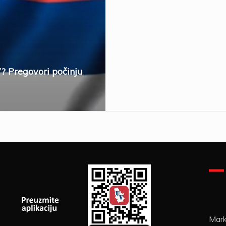
7? Pregovori počinju
Mark