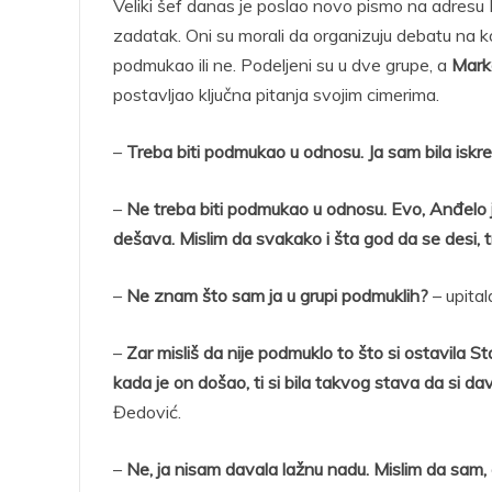
Veliki šef danas je poslao novo pismo na adresu
zadatak. Oni su morali da organizuju debatu na koj
podmukao ili ne. Podeljeni su u dve grupe, a
Mark
postavljao ključna pitanja svojim cimerima.
–
Treba biti podmukao u odnosu. Ja sam bila iskr
–
Ne treba biti podmukao u odnosu. Evo, Anđelo 
dešava. Mislim da svakako i šta god da se desi, t
–
Ne znam što sam ja u grupi podmuklih?
– upital
–
Zar misliš da nije podmuklo to što si ostavila 
kada je on došao, ti si bila takvog stava da si d
Đedović.
–
Ne, ja nisam davala lažnu nadu. Mislim da sam