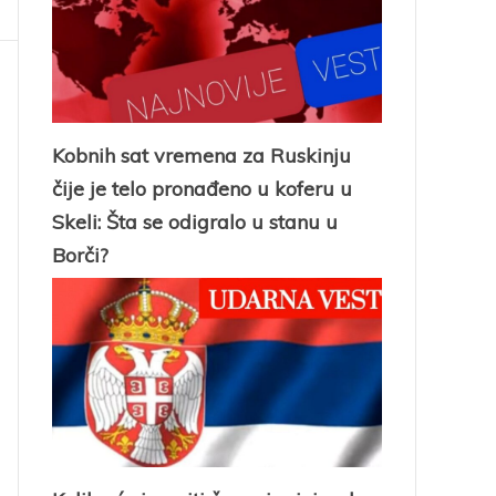
Kobnih sat vremena za Ruskinju
čije je telo pronađeno u koferu u
Skeli: Šta se odigralo u stanu u
Borči?