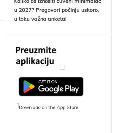
Koliko će iznositi čuveni minimalac
u 2027? Pregovori počinju uskoro,
u toku važna anketa!