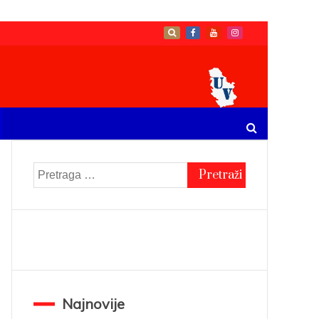
Pretraga
za:
Najnovije