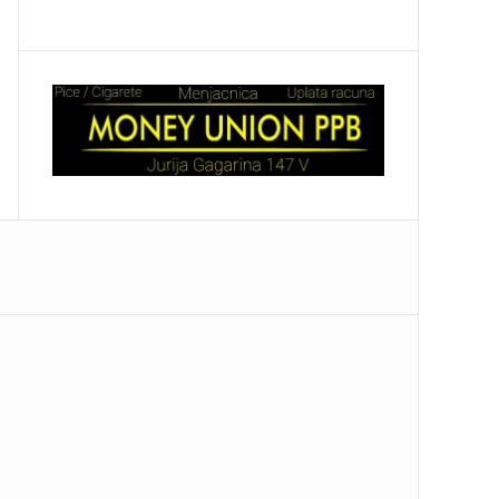
SRBIJU! Naši vatrogasci ugasili pakao u
 „Tako se brane naše boje!“