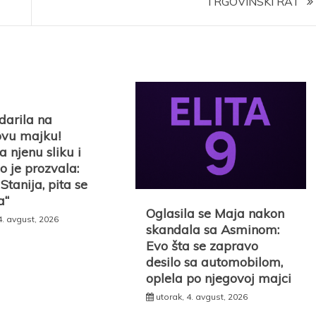
TRGOVINSKI RAT
darila na
vu majku!
a njenu sliku i
o je prozvala:
Stanija, pita se
a“
Oglasila se Maja nakon
4. avgust, 2026
skandala sa Asminom:
Evo šta se zapravo
desilo sa automobilom,
oplela po njegovoj majci
utorak, 4. avgust, 2026