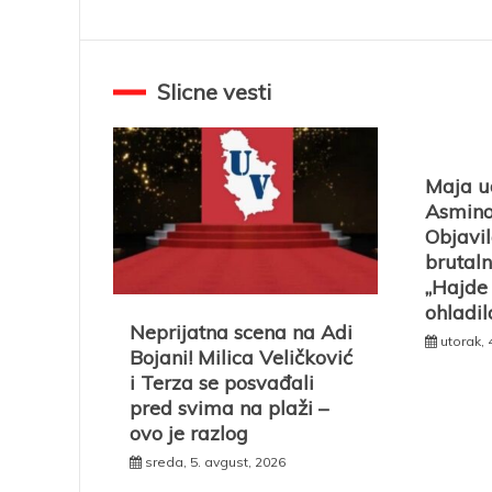
Slicne vesti
Maja u
Asmino
Objavil
brutaln
„Hajde 
ohladil
Neprijatna scena na Adi
utorak, 
Bojani! Milica Veličković
i Terza se posvađali
pred svima na plaži –
ovo je razlog
sreda, 5. avgust, 2026