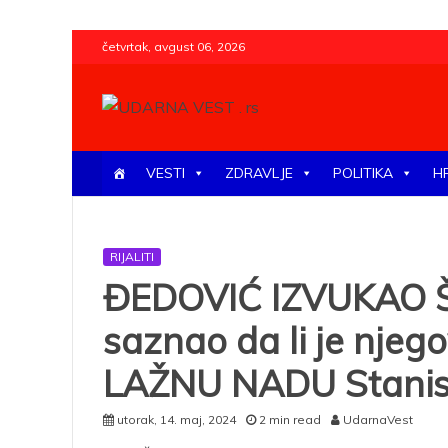
Skip
četvrtak, avgust 06, 2026
to
content
UDARNA VEST . rs
Najnovije udarne vesti iz Srbije, regiona i sveta, poli
VESTI
ZDRAVLJE
POLITIKA
H
RIJALITI
ĐEDOVIĆ IZVUKAO Š
saznao da li je njeg
LAŽNU NADU Stanis
utorak, 14. maj, 2024
2 min read
UdarnaVest