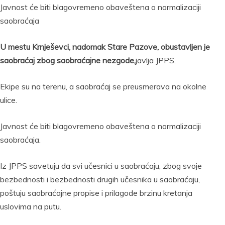
Javnost će biti blagovremeno obaveštena o normalizaciji
saobraćaja
U mestu Krnješevci, nadomak Stare Pazove, obustavljen je
saobraćaj zbog saobraćajne nezgode,
javlja JPPS.
Ekipe su na terenu, a saobraćaj se preusmerava na okolne
ulice.
Javnost će biti blagovremeno obaveštena o normalizaciji
saobraćaja.
Iz JPPS savetuju da svi učesnici u saobraćaju, zbog svoje
bezbednosti i bezbednosti drugih učesnika u saobraćaju,
poštuju saobraćajne propise i prilagode brzinu kretanja
uslovima na putu.