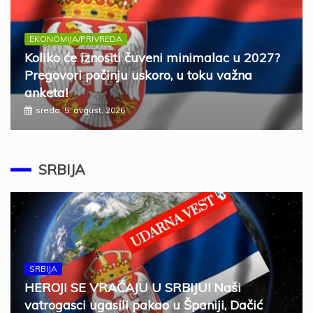
EKONOMIJA/PRIVREDA
Koliko će iznositi čuveni minimalac u 2027?
Pregovori počinju uskoro, u toku važna
anketa!
sreda, 5. avgust, 2026
SRBIJA
SRBIJA
HEROJI SE VRAĆAJU U SRBIJU! Naši
vatrogasci ugasili pakao u Španiji, Dačić