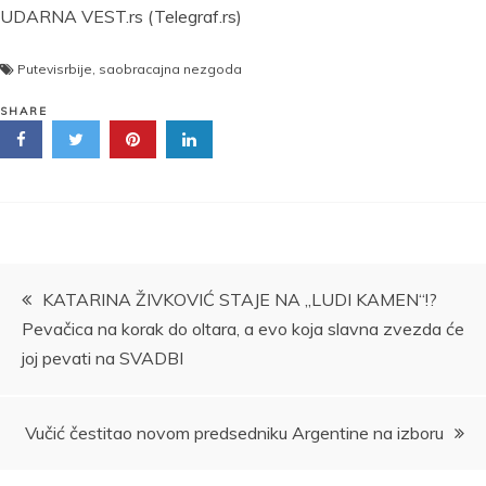
UDARNA VEST.rs (Telegraf.rs)
Putevisrbije
,
saobracajna nezgoda
SHARE
Kretanje
KATARINA ŽIVKOVIĆ STAJE NA „LUDI KAMEN“!?
Pevačica na korak do oltara, a evo koja slavna zvezda će
članka
joj pevati na SVADBI
Vučić čestitao novom predsedniku Argentine na izboru