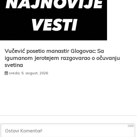
Vučević posetio manastir Glogovac: Sa
igumanom Jerotejem razgovarao o očuvanju
svetina
sreda, 5. avgust, 2026
1000