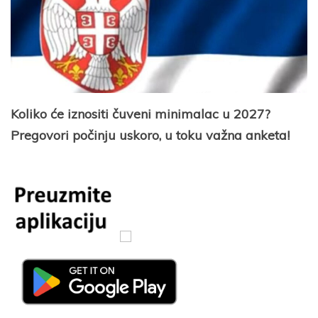
Koliko će iznositi čuveni minimalac u 2027?
Pregovori počinju uskoro, u toku važna anketa!