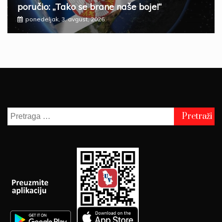
poručio: „Tako se brane naše boje!“
ponedeljak, 3. avgust, 2026
Pretraga
za: