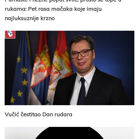
rukama: Pet rasa mačaka koje imaju
najluksuznije krzno
Vučić čestitao Dan rudara