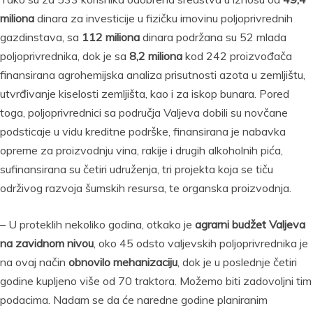
miliona
dinara za investicije u fizičku imovinu poljoprivrednih
gazdinstava, sa
112 miliona
dinara podržana su 52 mlada
poljoprivrednika, dok je sa
8,2 miliona
kod 242 proizvođača
finansirana agrohemijska analiza prisutnosti azota u zemljištu,
utvrđivanje kiselosti zemljišta, kao i za iskop bunara. Pored
toga, poljoprivrednici sa područja Valjeva dobili su novčane
podsticaje u vidu kreditne podrške, finansirana je nabavka
opreme za proizvodnju vina, rakije i drugih alkoholnih pića,
sufinansirana su četiri udruženja, tri projekta koja se tiču
održivog razvoja šumskih resursa, te organska proizvodnja.
– U proteklih nekoliko godina, otkako je
agrarni budžet Valjeva
na zavidnom nivou
, oko 45 odsto valjevskih poljoprivrednika je
na ovaj način
obnovilo mehanizaciju
, dok je u poslednje četiri
godine kupljeno više od 70 traktora. Možemo biti zadovoljni tim
podacima. Nadam se da će naredne godine planiranim