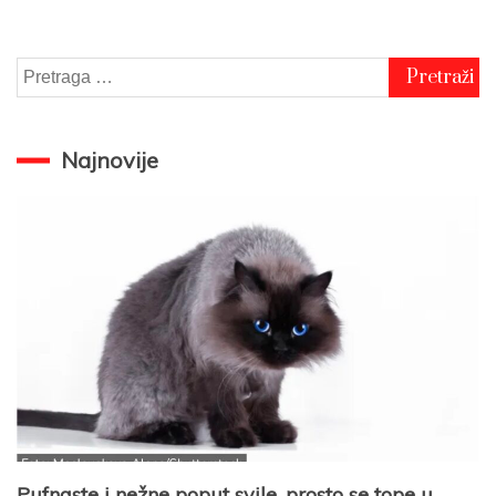
Pretraga
za:
Najnovije
Pufnaste i nežne poput svile, prosto se tope u