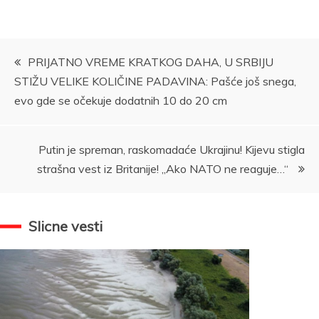
Kretanje
PRIJATNO VREME KRATKOG DAHA, U SRBIJU
STIŽU VELIKE KOLIČINE PADAVINA: Pašće još snega,
članka
evo gde se očekuje dodatnih 10 do 20 cm
Putin je spreman, raskomadaće Ukrajinu! Kijevu stigla
strašna vest iz Britanije! „Ako NATO ne reaguje…“
Slicne vesti