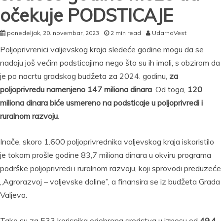
očekuje PODSTICAJE
ponedeljak, 20. novembar, 2023
2 min read
UdarnaVest
Poljoprivrenici valjevskog kraja sledeće godine mogu da se
nadaju još većim podsticajima nego što su ih imali, s obzirom da
je po nacrtu gradskog budžeta za 2024. godinu,
za
poljoprivredu namenjeno 147 miliona dinara
. Od toga,
120
miliona dinara biće usmereno na podsticaje u poljoprivredi i
ruralnom razvoju
.
Inače, skoro 1.600 poljoprivrednika valjevskog kraja iskoristilo
je tokom prošle godine 83,7 miliona dinara u okviru programa
podrške poljoprivredi i ruralnom razvoju, koji sprovodi preduzeće
„Agrorazvoj – valjevske doline”, a finansira se iz budžeta Grada
Valjeva.
Tako su za 533 korisnika odobrena sredstva u iznosu od
49,4