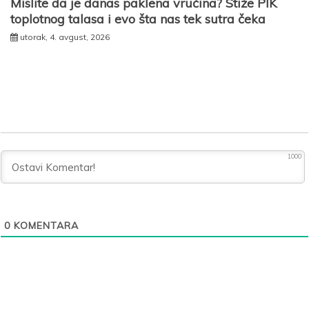
Mislite da je danas paklena vrućina? Stiže PIK
toplotnog talasa i evo šta nas tek sutra čeka
utorak, 4. avgust, 2026
1000
0
KOMENTARA