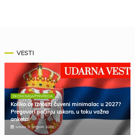
VESTI
EKONOMIJA/PRIVREDA
Koliko će iznositi čuveni minimalac u 2027?
Pregovori počinju uskoro, u toku važna
anketa!
sreda, 5. avgust, 2026