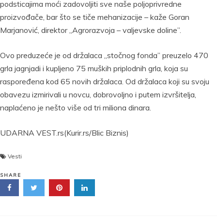
podsticajima moći zadovoljiti sve naše poljoprivredne
proizvođače, bar što se tiče mehanizacije – kaže Goran
Marjanović, direktor „Agrorazvoja – valjevske doline’’.
Ovo preduzeće je od držalaca „stočnog fonda” preuzelo 470
grla jagnjadi i kupljeno 75 muških priplodnih grla, koja su
raspoređena kod 65 novih držalaca. Od držalaca koji su svoju
obavezu izmirivali u novcu, dobrovoljno i putem izvršitelja,
naplaćeno je nešto više od tri miliona dinara.
UDARNA VEST.rs(Kurir.rs/Blic Biznis)
Vesti
SHARE