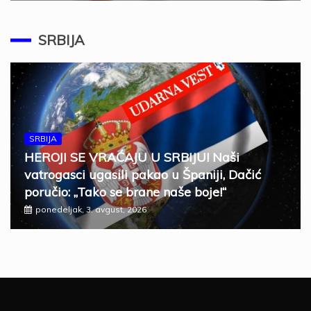
SRBIJA
SRBIJA
HEROJI SE VRAĆAJU U SRBIJU! Naši
vatrogasci ugasili pakao u Španiji, Dačić
poručio: „Tako se brane naše boje!“
ponedeljak, 3. avgust, 2026