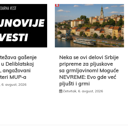
otežava gašenje
Neka se ovi delovi Srbije
u Deliblatskoj
pripreme za pljuskove
i, angažovani
sa grmljavinom! Moguće
pteri MUP-a
NEVREME: Evo gde već
pljušti i grmi
, 6. avgust, 2026
četvrtak, 6. avgust, 2026