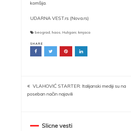
komšija.
UDARNA VEST.rs (Nova.rs)
beograd
,
haos
,
Huligani
,
krnjaca
SHARE
Kretanje
VLAHOVIĆ STARTER: Italijanski mediji su na
poseban način najavili
članka
Slicne vesti