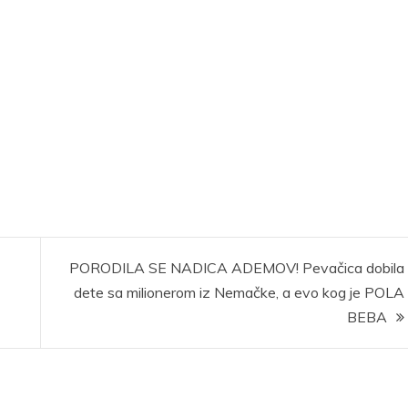
PORODILA SE NADICA ADEMOV! Pevačica dobila
dete sa milionerom iz Nemačke, a evo kog je POLA
BEBA