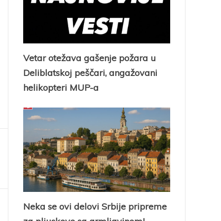
Vetar otežava gašenje požara u
Deliblatskoj peščari, angažovani
helikopteri MUP-a
Neka se ovi delovi Srbije pripreme