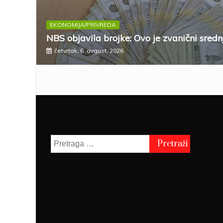
EKONOMIJA/PRIVREDA
NBS objavila brojke: Ovo je zvanični sredn
četvrtak, 6. avgust, 2026
Pretraga
za: