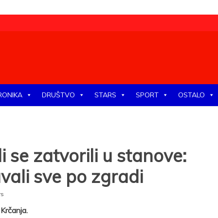
tike, ekonomije, društva, zabave, sporta, kulture, zdravlja.
RONIKA
DRUŠTVO
STARS
SPORT
OSTALO
i se zatvorili u stanove:
avali sve po zgradi
rs
Krčanja.