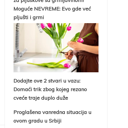
za pljuskove sa grmljavinom!
Moguće NEVREME: Evo gde već
pljušti i grmi
Dodajte ove 2 stvari u vazu:
Domaći trik zbog kojeg rezano
cveće traje duplo duže
Proglašena vanredna situacija u
ovom gradu u Srbiji