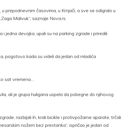
 u prepodnevnim časovima, u Krnjači, a sve se odigralo u
Š „Zaga Malivuk“, saznaje Nova.rs.
i jedna devojka, upali su na parking zgrade i priredili
ka, pogotovo kada su videli da jedan od mladića
 oko sat vremena…
avila, ali je grupa huligana uspela da pobegne do njihovog
de, razbijali ih, krali bicikle i protivpožarne aparate, trčali
esarskim nožem bez prestanka“, ispričao je jedan od