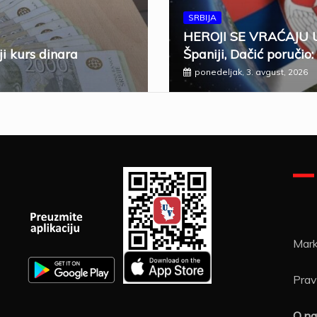
SRBIJA
HEROJI SE VRAĆAJU U 
ji kurs dinara
Španiji, Dačić poručio:
ponedeljak, 3. avgust, 2026
Mark
Pravi
O n