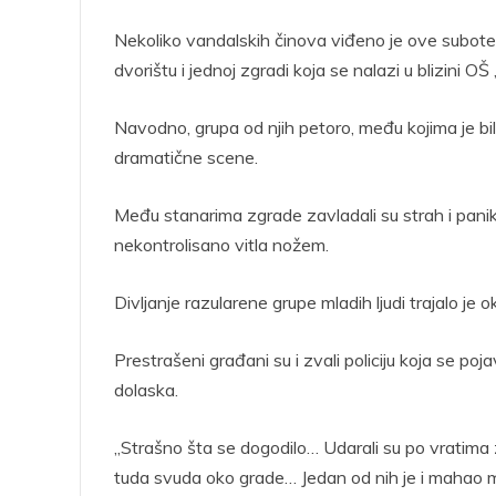
Nekoliko vandalskih činova viđeno je ove subote,
dvorištu i jednoj zgradi koja se nalazi u blizini O
Navodno, grupa od njih petoro, među kojima je bila 
dramatične scene.
Među stanarima zgrade zavladali su strah i pani
nekontrolisano vitla nožem.
Divljanje razularene grupe mladih ljudi trajalo je
Prestrašeni građani su i zvali policiju koja se poj
dolaska.
„Strašno šta se dogodilo… Udarali su po vratima zgra
tuda svuda oko grade… Jedan od nih je i mahao m