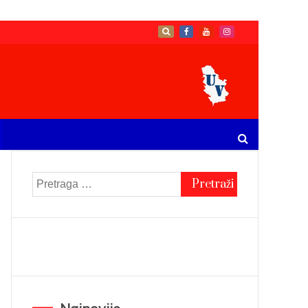
Pretraga
za: