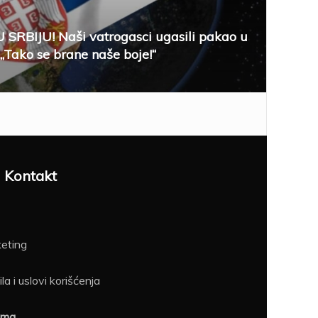
SRBIJU! Naši vatrogasci ugasili pakao u
 „Tako se brane naše boje!“
Kontakt
eting
la i uslovi korišćenja
ama