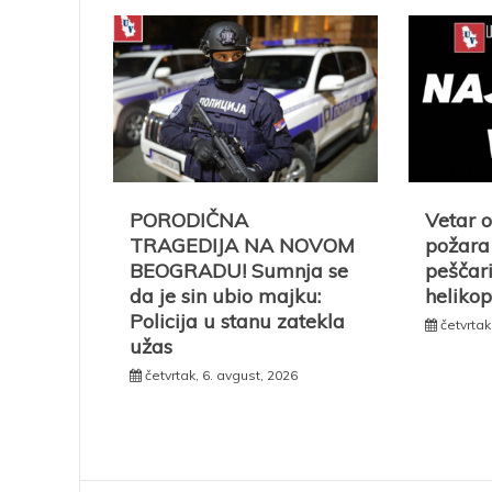
PORODIČNA
Vetar 
TRAGEDIJA NA NOVOM
požara 
BEOGRADU! Sumnja se
peščar
da je sin ubio majku:
heliko
Policija u stanu zatekla
četvrtak
užas
četvrtak, 6. avgust, 2026