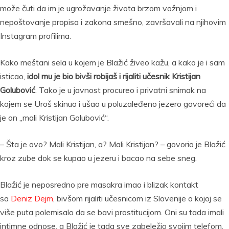
može čuti da im je ugrožavanje života brzom vožnjom i
nepoštovanje propisa i zakona smešno, završavali na njihovim
Instagram profilima.
Kako meštani sela u kojem je Blažić živeo kažu, a kako je i sam
isticao,
idol mu je bio bivši robijaš i rijaliti učesnik Kristijan
Golubović
. Tako je u javnost procureo i privatni snimak na
kojem se Uroš skinuo i ušao u poluzaleđeno jezero govoreći da
je on „mali Kristijan Golubović“.
– Šta je ovo? Mali Kristijan, a? Mali Kristijan? – govorio je Blažić
kroz zube dok se kupao u jezeru i bacao na sebe sneg.
Blažić je neposredno pre masakra imao i blizak kontakt
sa
Deniz Dejm
, bivšom rijaliti učesnicom iz Slovenije o kojoj se
više puta polemisalo da se bavi prostitucijom. Oni su tada imali
intimne odnose, a Blažić je tada sve zabeležio svojim telefom.