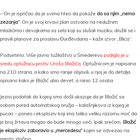
– On je ispričao da je svima hteo da pokaže
da sa njim „nema
zezanja“
. On je svoj krvavi plan ostvario na nedužnim
mladićima i devojkama sa sela koji su slušali muziku, družili se i
pravili planove za proslavu Đurđevdana – kaže izvor „Blica“.
Podsetimo, Više javno tužilaštvo u Smederevu
podiglo je u
sredu optužnicu protiv Uroša Blažića
. Optužnicom je napisana
na 210 strana, a kako smo ranije objavili, u njoj je do detalja
opisano kako je Blažić ubio devet, a ranio 12 osoba.
Jezivi podatak do kojeg smo došli ukazuje da je Blažić sa
sobom pored automatskog oružja – kalašnjikova iz kojeg je
pucao – poneo i eksploziv koji ima toliko veliku razornu moć da
je broj žrtava mogao da bude mnogo veći. Ipak srećom,
Blažić
je eksploziv zaboravio u „mercedesu“
kojim se odvezao na
mesto zločina.