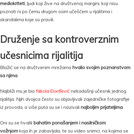
mediokriteti
, ljudi koji žive na društvenoj margini, koji nisu
poznati ni po čemu drugom osim učešćem u rijalitima i
skandalima koje su pravili.
Druženje sa kontroverznim
učesnicima rijalitija
Blažić se na društvenim mrežama
hvalio svojim poznanstvom
sa njima
.
Najbliži mu je bio
Nikola Đorđević
nekadašnji učesnik jednog
rijalitija. Njih dvojica često su objavljivali zajedničke fotografije
iz provoda, a više puta su se i nazivali
najboljim prijateljima
.
Oni su se hvalili
bahatim ponašanjem i nasilničkom
vožnjom
koja ih je zabavljala, te su video snimci, na kojima se