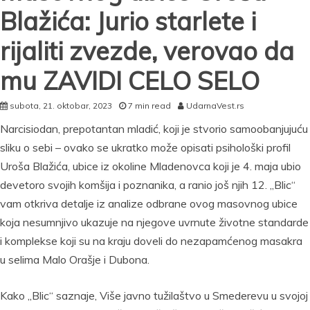
Blažića: Jurio starlete i
rijaliti zvezde, verovao da
mu ZAVIDI CELO SELO
subota, 21. oktobar, 2023
7 min read
UdarnaVest.rs
Narcisiodan, prepotantan mladić, koji je stvorio samoobanjujuću
sliku o sebi – ovako se ukratko može opisati psihološki profil
Uroša Blažića, ubice iz okoline Mladenovca koji je 4. maja ubio
devetoro svojih komšija i poznanika, a ranio još njih 12. „Blic“
vam otkriva detalje iz analize odbrane ovog masovnog ubice
koja nesumnjivo ukazuje na njegove uvrnute životne standarde
i komplekse koji su na kraju doveli do nezapamćenog masakra
u selima Malo Orašje i Dubona.
Kako „Blic“ saznaje, Više javno tužilaštvo u Smederevu u svojoj