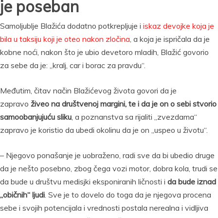
je poseban
Samoljublje Blažića dodatno potkrepljuje i
iskaz devojke koja je
bila u taksiju koji je oteo nakon zločina
, a koja je ispričala da je
kobne noći, nakon što je ubio devetoro mladih, Blažić govorio
za sebe da je: „kralj, car i borac za pravdu“.
Međutim, čitav način Blažićevog života govori da je
zapravo
živeo na društvenoj margini, te i da je on o sebi stvorio
samoobanjujuću sliku
, a poznanstva sa rijaliti „zvezdama“
zapravo je koristio da ubedi okolinu da je on „uspeo u životu“.
– Njegovo ponašanje je uobraženo, radi sve da bi ubedio druge
da je nešto posebno, zbog čega vozi motor, dobra kola, trudi se
da bude u društvu medisjki eksponiranih ličnosti i
da bude iznad
„običnih“ ljudi
. Sve je to dovelo do toga da je njegova procena
sebe i svojih potencijala i vrednosti postala nerealna i vidljiva