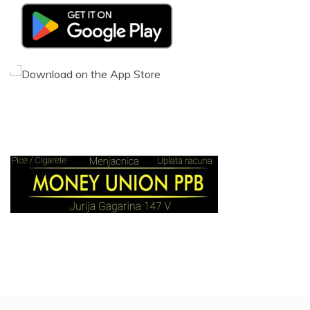
SRBIJA
Pucaju gromovi i pljušti! Ovi delovi Srbije na