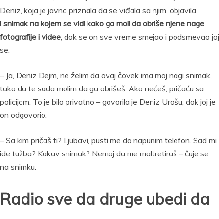
Deniz, koja je javno priznala da se viđala sa njim, objavila
i
snimak na kojem se vidi kako ga moli da obriše njene nage
fotografije i videe
, dok se on sve vreme smejao i podsmevao joj
se.
– Ja, Deniz Dejm, ne želim da ovaj čovek ima moj nagi snimak,
tako da te sada molim da ga obrišeš. Ako nećeš, pričaću sa
policijom. To je bilo privatno – govorila je Deniz Urošu, dok joj je
on odgovorio:
– Sa kim pričaš ti? Ljubavi, pusti me da napunim telefon. Sad mi
ide tužba? Kakav snimak? Nemoj da me maltretiraš – čuje se
na snimku.
Radio sve da druge ubedi da