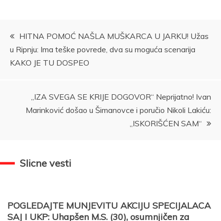
Kretanje
HITNA POMOĆ NAŠLA MUŠKARCA U JARKU! Užas
u Ripnju: Ima teške povrede, dva su moguća scenarija
članka
KAKO JE TU DOSPEO
„IZA SVEGA SE KRIJE DOGOVOR“ Neprijatno! Ivan
Marinković došao u Šimanovce i poručio Nikoli Lakiću:
„ISKORIŠĆEN SAM“
Slicne vesti
POGLEDAJTE MUNJEVITU AKCIJU SPECIJALACA
SAJ I UKP: Uhapšen M.S. (30), osumnjičen za