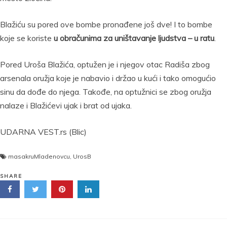
Blažiću su pored ove bombe pronađene još dve! I to bombe
koje se koriste
u obračunima za uništavanje ljudstva – u ratu
.
Pored Uroša Blažića, optužen je i njegov otac Radiša zbog
arsenala oružja koje je nabavio i držao u kući i tako omogućio
sinu da dođe do njega. Takođe, na optužnici se zbog oružja
nalaze i Blažićevi ujak i brat od ujaka.
UDARNA VEST.rs (Blic)
masakruMladenovcu
,
UrosB
SHARE