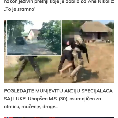
nakon jezivih pretnji koje je dobila od Ane Nikolić:
„To je sramno“
POGLEDAJTE MUNJEVITU AKCIJU SPECIJALACA
SAJ I UKP: Uhapšen M.S. (30), osumnjičen za
otmicu, mučenje, droge…