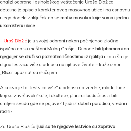
analizi odbrane i psihološkog veštačenja Uroša Blažića
detaljno je opisalo karakter ovog masovnog ubice i na osnovnu
njega donelo zaključak da se
motiv masakra krije samo i jedino
u karakteru ubice
.
–
Uroš Blažić
je u svojoj odbrani nakon počinjenog zločina
ispričao da su meštani Malog Orašja i Dubone
bili ljubomorni na
njega jer se druži sa poznatim ličnostima iz rijalitija
i zato što je
digao lestvicu više u odnosu na njihove živote – kaže izvor
„Blica“ upoznat sa slučajem.
A kakva je to „lestvica više“ u odnosu na vredne, mlade ljude
koji su završavali škole, fakultete, planirali budućnost i bili
omiljeni svuda gde se pojave? Ljudi iz dobrih porodica, vredni i
radni?
Za Uroša Blažića
ljudi sa te njegove lestvice su zapravo