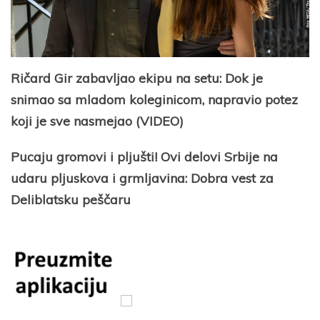
Ričard Gir zabavljao ekipu na setu: Dok je
snimao sa mladom koleginicom, napravio potez
koji je sve nasmejao (VIDEO)
Pucaju gromovi i pljušti! Ovi delovi Srbije na
udaru pljuskova i grmljavina: Dobra vest za
Deliblatsku peščaru