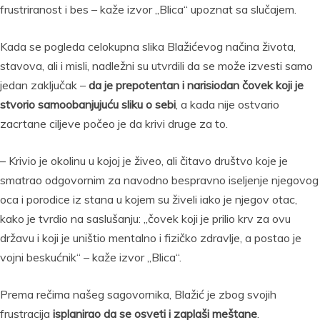
frustriranost i bes – kaže izvor „Blica“ upoznat sa slučajem.
Kada se pogleda celokupna slika Blažićevog načina života,
stavova, ali i misli, nadležni su utvrdili da se može izvesti samo
jedan zaključak –
da je prepotentan i narisiodan čovek koji je
stvorio samoobanjujuću sliku o sebi
, a kada nije ostvario
zacrtane ciljeve počeo je da krivi druge za to.
– Krivio je okolinu u kojoj je živeo, ali čitavo društvo koje je
smatrao odgovornim za navodno bespravno iseljenje njegovog
oca i porodice iz stana u kojem su živeli iako je njegov otac,
kako je tvrdio na saslušanju: „čovek koji je prilio krv za ovu
državu i koji je uništio mentalno i fizičko zdravlje, a postao je
vojni beskućnik“ – kaže izvor „Blica“.
Prema rečima našeg sagovornika, Blažić je zbog svojih
frustracija
isplanirao da se osveti i zaplaši meštane
.