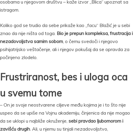
osobama u njegovom društvu – kaže izvor „Blica“ upoznat sa
istragom.
Koliko god se trudio da sebe prikaže kao „facu“ Blažić je u sebi
znao da nije ništa od toga.
Bio je prepun kompleksa, frustracija i
nezadovoljstva samim sobom
, o čemu svedoči i njegovo
psihijatrijsko veštačenje, ali i njegov pokušaj da se opravda za
počinjeno zlodelo.
Frustriranost, bes i uloga oca
u svemu tome
– On je svoje neostvarene ciljeve među kojima je i to što nije
uspeo da se upiše na Vojnu akademiju, činjenica da nije mogao
da se uklopi u najbliže okruženje,
sebi pravdao ljubomorom i
zavišću drugih
. Ali, u njemu su tinjali nezadovoljstvo,