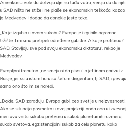
Amerikanci vole da dolivaju ulje na tuđu vatru, veruju da do njih
u SAD ništa ne stiže i ne plaše se ekonomskih teškoća, kazao
je Medvedev i dodao da donekle jeste tako.
„Ko je izgubio u ovom sukobu? Evropa je izgubila ogromno
tržište. I mi smo pretrpeli određene gubitke. A ko je profitirao?
SAD. Stavljaju sve pod svoju ekonomsku diktaturu“, rekao je
Medvedev.
Evropljani trenutno „ne smeju ni da pisnu“ o jeftinom gorivu iz
Rusije, jer su u istom horu sa šefom dirigentom, tj. SAD, i pevaju
samo ono što im se naredi.
„Dakle, SAD zarađuju, Evropa gubi, ceo svet je u neizvesnosti.
Ako se situacija posmatra u ovoj projekciji, onda ona u izvesnoj
meri ovu vrstu sukoba pretvara u sukob planetarnih razmera,
sukob svetova, egzistencijalni sukob za celu planetu, kako