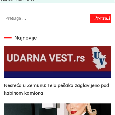
Pretraga
za:
Najnovije
Nesreća u Zemunu: Telo pešaka zaglavljeno pod
kabinom kamiona