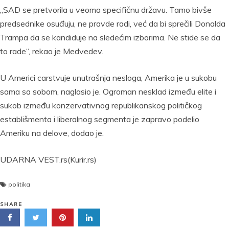
„SAD se pretvorila u veoma specifičnu državu. Tamo bivše
predsednike osuđuju, ne pravde radi, već da bi sprečili Donalda
Trampa da se kandiduje na sledećim izborima. Ne stide se da
to rade“, rekao je Medvedev.
U Americi carstvuje unutrašnja nesloga, Amerika je u sukobu
sama sa sobom, naglasio je. Ogroman nesklad između elite i
sukob između konzervativnog republikanskog političkog
establišmenta i liberalnog segmenta je zapravo podelio
Ameriku na delove, dodao je.
UDARNA VEST.rs(Kurir.rs)
politika
SHARE