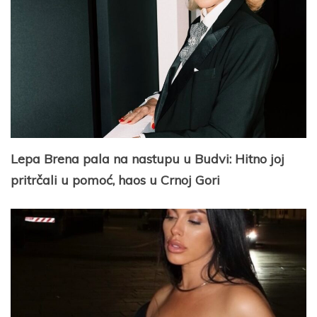
Lepa Brena pala na nastupu u Budvi: Hitno joj
pritrčali u pomoć, haos u Crnoj Gori