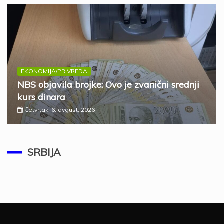
EKONOMIJA/PRIVREDA
NBS objavila brojke: Ovo je zvanični srednji
kurs dinara
SRBIJA
četvrtak, 6. avgust, 2026
HEROJI SE VRAĆAJU U SRBIJU! Naši
vatrogasci ugasili pakao u Španiji, Dačić
poručio: „Tako se brane naše boje!“
SRBIJA
ponedeljak, 3. avgust, 2026