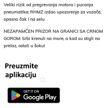
Veliki rizik od pregrevanja motora i pucanja
pneumatika: RHMZ izdao upozorenje za vozače,
opasno čak i na selu
NEZAPAMĆEN PRIZOR NA GRANICI SA CRNOM
GOROM: Srbi krenuli na more, a kad su stigli na
prelaz, ostali u šoku!