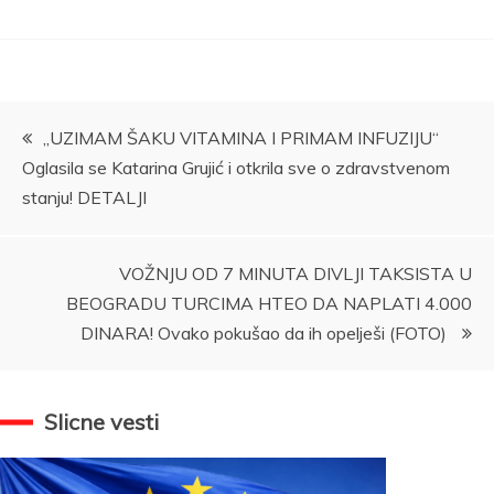
Kretanje
„UZIMAM ŠAKU VITAMINA I PRIMAM INFUZIJU“
Oglasila se Katarina Grujić i otkrila sve o zdravstvenom
članka
stanju! DETALJI
VOŽNJU OD 7 MINUTA DIVLJI TAKSISTA U
BEOGRADU TURCIMA HTEO DA NAPLATI 4.000
DINARA! Ovako pokušao da ih opelješi (FOTO)
Slicne vesti