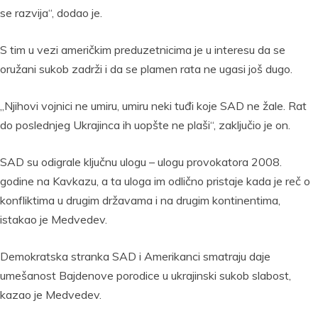
se razvija“, dodao je.
S tim u vezi američkim preduzetnicima je u interesu da se
oružani sukob zadrži i da se plamen rata ne ugasi još dugo.
„Njihovi vojnici ne umiru, umiru neki tuđi koje SAD ne žale. Rat
do poslednjeg Ukrajinca ih uopšte ne plaši“, zaključio je on.
SAD su odigrale ključnu ulogu – ulogu provokatora 2008.
godine na Kavkazu, a ta uloga im odlično pristaje kada je reč o
konfliktima u drugim državama i na drugim kontinentima,
istakao je Medvedev.
Demokratska stranka SAD i Amerikanci smatraju daje
umešanost Bajdenove porodice u ukrajinski sukob slabost,
kazao je Medvedev.