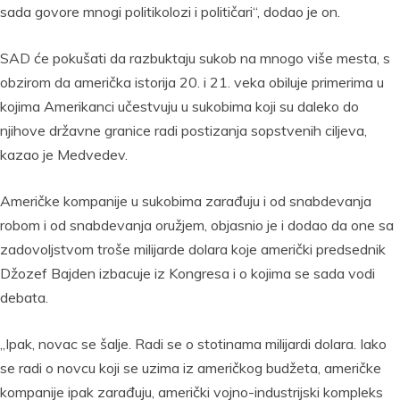
sada govore mnogi politikolozi i političari“, dodao je on.
SAD će pokušati da razbuktaju sukob na mnogo više mesta, s
obzirom da američka istorija 20. i 21. veka obiluje primerima u
kojima Amerikanci učestvuju u sukobima koji su daleko do
njihove državne granice radi postizanja sopstvenih ciljeva,
kazao je Medvedev.
Američke kompanije u sukobima zarađuju i od snabdevanja
robom i od snabdevanja oružjem, objasnio je i dodao da one sa
zadovoljstvom troše milijarde dolara koje američki predsednik
Džozef Bajden izbacuje iz Kongresa i o kojima se sada vodi
debata.
„Ipak, novac se šalje. Radi se o stotinama milijardi dolara. Iako
se radi o novcu koji se uzima iz američkog budžeta, američke
kompanije ipak zarađuju, američki vojno-industrijski kompleks