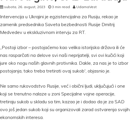
subota, 26. avgust, 2023
3 min read
UdarnaVest
Intervencija u Ukrajini je egzistencijalna za Rusiju, rekao je
zamenik predsednika Saveta bezbednosti Rusije Dmitrij
Medvedev u ekskluzivnom intervju za RT.
„Postoji izbor – postojaćemo kao velika istorijska država ili će
nas rasparčati na delove svi naši neprijatelji, svi ovi kučići koji
jure oko nogu naših glavnih protivnika. Dakle, za nas je to izbor
postojanja, tako treba tretirati ovaj sukob“, objasnio je.
Ne samo rukovodstvo Rusije, već i obični ljudi, uključujući i one
koji se trenutno nalaze u zoni Specijalne vojne operacije,
tretiraju sukob u skladu sa tim, kazao je i dodao da je za SAD
ovo još jedan sukob koji su organizovali zarad ostvarenja svojih
ekonomskih interesa.