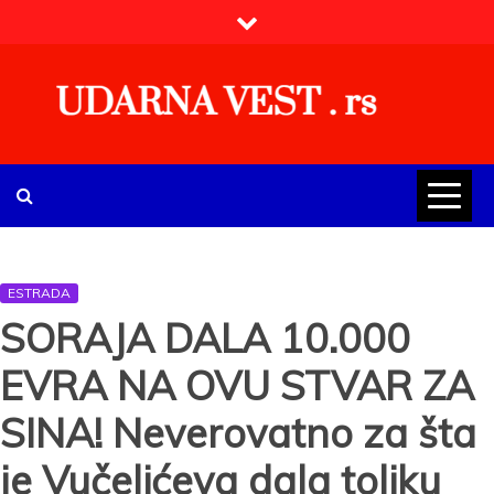
Skip
to
content
UDARNA VEST . rs
Najnovije udarne vesti iz Srbije, regiona i sveta, politike,
ekonomije, društva, zabave, sporta, kulture, zdravlja.
ESTRADA
SORAJA DALA 10.000
EVRA NA OVU STVAR ZA
SINA! Neverovatno za šta
je Vučelićeva dala toliku