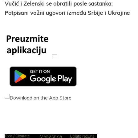
Vučić i Zelenski se obratili posle sastanka:
Potpisani važni ugovori između Srbije i Ukrajine