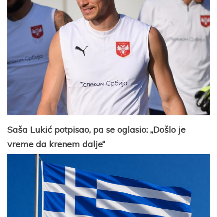
Saša Lukić potpisao, pa se oglasio: „Došlo je
vreme da krenem dalje“