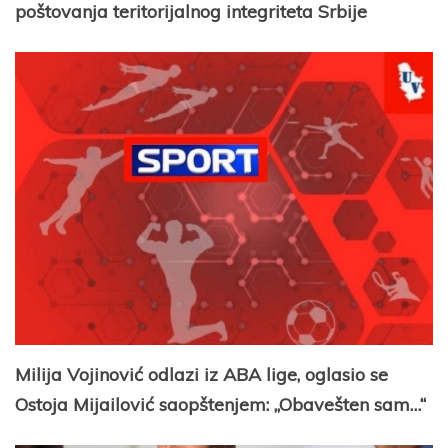
poštovanja teritorijalnog integriteta Srbije
Milija Vojinović odlazi iz ABA lige, oglasio se
Ostoja Mijailović saopštenjem: „Obavešten sam…“