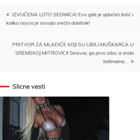
Kretanje
IZVUČENA LOTO SEDMICA! Evo gde je uplaćen listić i
koliko novca je osvojio srećni dobitnik!
članka
PRITVOR ZA MLADIĆE KOJI SU UBILI MUŠKARCA U
SREMSKOJ MITROVICI! Sinovac ga prvo izbo, a onda
batinama…
Slicne vesti