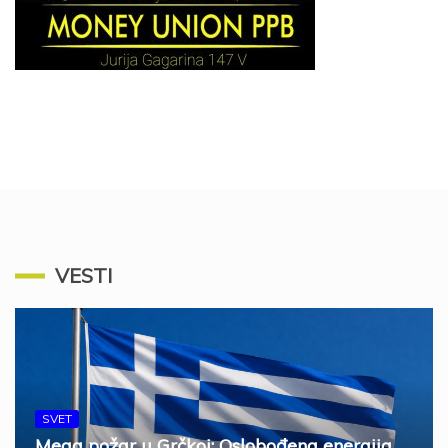
VESTI
SVET
Mega požar u Grčkoj: Oslobođena energija