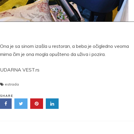
Ona je sa sinom izašla u restoran, a beba je očigledno veoma
mirna čim je ona mogla opušteno da uživa i pozira.
UDARNA VEST.rs
estrada
SHARE