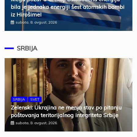
bila je jednaka energiji šest atomskih bombi
iz Hirošime!
subota, 8. avgust, 2026
SRBIJA
SRBIJA
SVET
Zelenski: Ukrajina ne menja stav po pitanju
poštovanja teritorijalnog integriteta Srbije
subota, 8. avgust, 2026