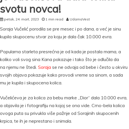
svotu novca!
petak, 24. mart, 2023
1 min read
UdarnaVest
Soraja Vučelić porodila se pre mesec i po dana, a već je sinu
kupila skupocenu stvar za koju je dala čak 10.000 evra.
Popularna starleta presrećna je od kada je postala mama, a
koliko voli svog sina Kana pokazuje i tako što je odlučila da
na njemu ne štedi.
Soraja
se ne odvaja od bebe i često u okviru
svojih objava pokazuje kako provodi vreme sa sinom, a sada
mu je kupila i skupocena kolica.
Vučelićeva je za kolica za bebu marke „Dior“ dala 10.000 evra,
a objavila je i fotografiju na kojoj se ona vide. Crno-bela kolica
ovoga puta su privukla više pažnje od Sorajinih skupocenih
krpica, te ih je neprestano i snimala.