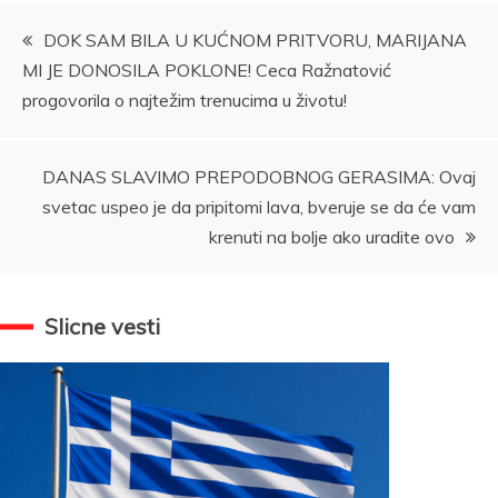
Kretanje
DOK SAM BILA U KUĆNOM PRITVORU, MARIJANA
MI JE DONOSILA POKLONE! Ceca Ražnatović
članka
progovorila o najtežim trenucima u životu!
DANAS SLAVIMO PREPODOBNOG GERASIMA: Ovaj
svetac uspeo je da pripitomi lava, bveruje se da će vam
krenuti na bolje ako uradite ovo
Slicne vesti