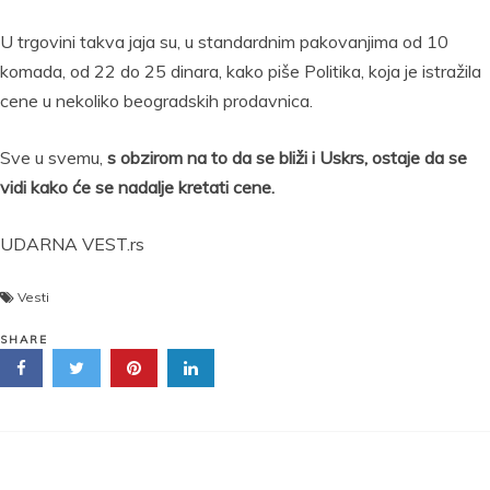
U trgovini takva jaja su, u standardnim pakovanjima od 10
komada, od 22 do 25 dinara, kako piše Politika, koja je istražila
cene u nekoliko beogradskih prodavnica.
Sve u svemu,
s obzirom na to da se bliži i Uskrs, ostaje da se
vidi kako će se nadalje kretati cene.
UDARNA VEST.rs
Vesti
SHARE