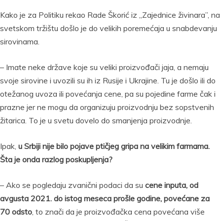
Kako je za Politiku rekao Rade Škorić iz „Zajednice živinara”, na
svetskom tržištu došlo je do velikih poremećaja u snabdevanju
sirovinama.
– Imate neke države koje su veliki proizvođači jaja, a nemaju
svoje sirovine i uvozili su ih iz Rusije i Ukrajine. Tu je došlo ili do
otežanog uvoza ili povećanja cene, pa su pojedine farme čak i
prazne jer ne mogu da organizuju proizvodnju bez sopstvenih
žitarica. To je u svetu dovelo do smanjenja proizvodnje.
Ipak,
u Srbiji nije bilo pojave ptičjeg gripa na velikim farmama.
Šta je onda razlog poskupljenja?
– Ako se pogledaju zvanični podaci da su
cene inputa, od
avgusta 2021. do istog meseca prošle godine, povećane za
70 odsto
, to znači da je proizvođačka cena povećana više