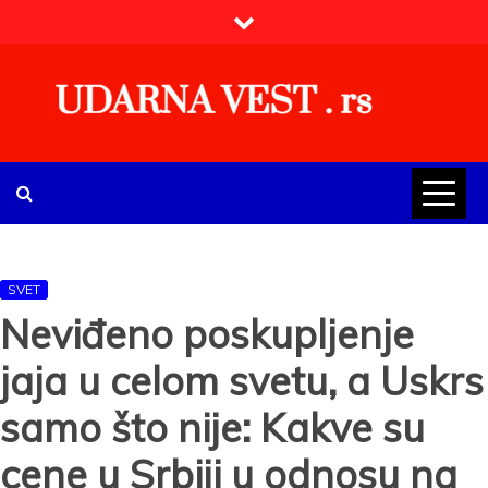
Skip
to
content
UDARNA VEST . rs
Najnovije udarne vesti iz Srbije, regiona i sveta, politike,
ekonomije, društva, zabave, sporta, kulture, zdravlja.
SVET
Neviđeno poskupljenje
jaja u celom svetu, a Uskrs
samo što nije: Kakve su
cene u Srbiji u odnosu na