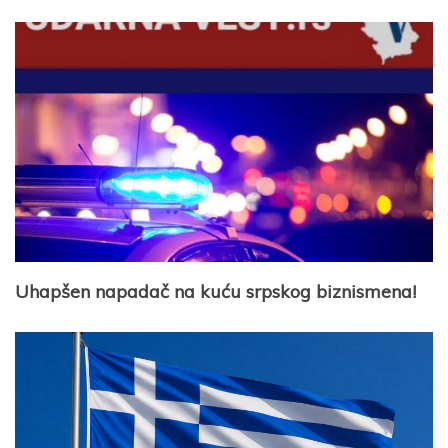
Uhapšen napadač na kuću srpskog biznismena!