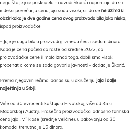
nego što je jaje poskupelo – navodi Škorić i napominje da su
indeksi povećanja cena jaja sada visoki, ali da se
ne uzima u
obzir kako je dve godine cena ovog proizvoda bila jako niska
,
ispod proizvođačke.
– Jaje je dugo bilo u proizvodnji između šest i sedam dinara.
Kada je cena počela da raste od sredine 2022, do
proizvođačke cene ili malo iznad toga, dobili smo visok
procenat o kome se sada govori u javnosti – dodao je Škorić.
Prema njegovim rečima, danas su, u okruženju,
jaja i dalje
najjeftinija u Srbiji
.
Više od 30 evrocenti koštaju u Hrvatskoj, više od 35 u
Mađarskoj i Austriji. Prosečna proizvođačka, odnosno farmska
cena jaja „M” klase (srednje veličine), u pakovanju od 30
komada, trenutno je 15 dinara.