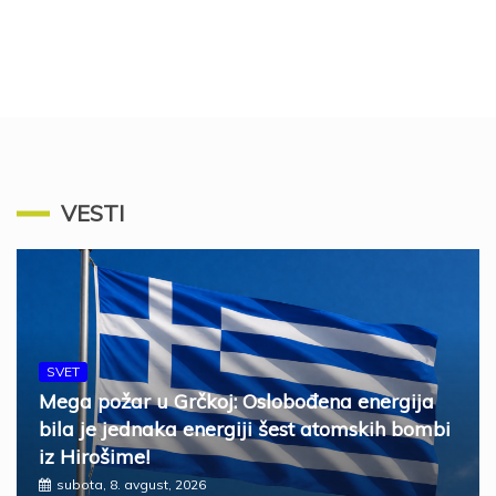
VESTI
SVET
Mega požar u Grčkoj: Oslobođena energija
bila je jednaka energiji šest atomskih bombi
iz Hirošime!
subota, 8. avgust, 2026