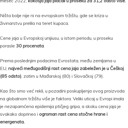
mesec 2022,
kokošja jaja plaćali u proseku za 31,2 odsto više.
Ništa bolje nije ni na evropskom tržištu, gde se kriza u
živinarstvu prelila na teret kupaca.
Cene jaja u Evropskoj unijiusu, u istom periodu, u proseku
porasle
30 procenata
.
Prema poslednjim podacima Evrostata, među zemljama u
EU,
najveći međugodišnji rast cena jaja zabeležen je u Češkoj
(85 odsto)
, zatim u Mađarskoj (80) i Slovačkoj (79).
Kao što smo već rekli, u pozadini poskupljenja ovog proizvoda
na globalnom tržištu više je faktora. Veliki uticaj u Evropi imala
je nezapamćena epidemija ptičjeg gripa, a skoku cena jaja je
svakako doprineo i
ogroman rast cena stočne hrane i
energenata.