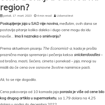
region?
petak, 17. mart, 2023
4 min read
UdarnaVest
Poskupljenje jaja u SAD nije novina,
međutim, ovih dana se
postavlja pitanje koliko daleko i dugo cene mogu da idu
naviše…
Ima li naznaka o smirivanju?
Prema aktuelnom pisanju
The
Economist-a
, kada je prošla
praznična manija spremanja i pečenja keksa
snickerdoodles
–
od brašna, masti, šećera, cimeta i ponekad – jaja, mnogi su
mislili da će cena ove osnovne životne namirnice pasti.
Ali, to se nije dogodilo.
Cena pakovanja od 10 komada jaja
porasla je više od cene bilo
kog drugog artikla u supermarketu
, sa 1,79 dolara na 4,25
dolara u godini do decembra 2022.