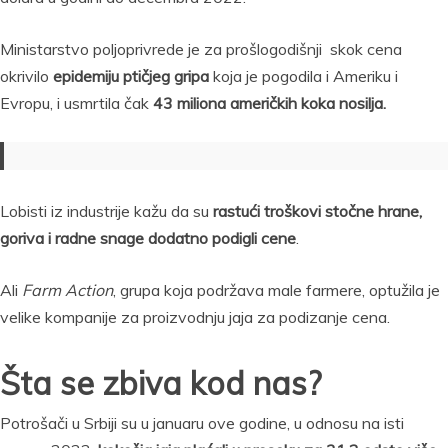
Ministarstvo poljoprivrede je za prošlogodišnji skok cena
okrivilo
epidemiju ptičjeg gripa
koja je pogodila i Ameriku i
Evropu, i usmrtila čak
43 miliona američkih koka nosilja.
Lobisti iz industrije kažu da su
rastući troškovi stočne hrane,
goriva i radne snage dodatno podigli cene
.⁠ ​​⁠
Ali
Farm Action
, grupa koja podržava male farmere, optužila je
velike kompanije za proizvodnju jaja za podizanje cena.
Šta se zbiva kod nas?
Potrošači u Srbiji su u januaru ove godine, u odnosu na isti