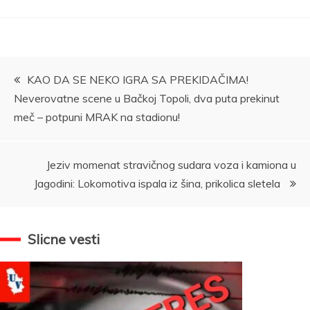
Kretanje
KAO DA SE NEKO IGRA SA PREKIDAČIMA!
Neverovatne scene u Bačkoj Topoli, dva puta prekinut
članka
meč – potpuni MRAK na stadionu!
Jeziv momenat stravičnog sudara voza i kamiona u
Jagodini: Lokomotiva ispala iz šina, prikolica sletela
Slicne vesti