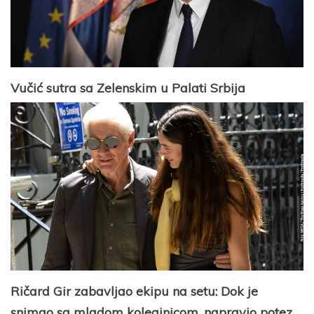
Vučić sutra sa Zelenskim u Palati Srbija
Ričard Gir zabavljao ekipu na setu: Dok je
snimao sa mladom koleginicom, napravio potez