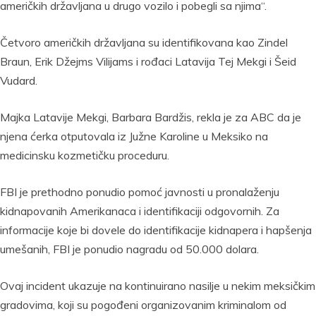
američkih državljana u drugo vozilo i pobegli sa njima“.
Četvoro američkih državljana su identifikovana kao Zindel
Braun, Erik Džejms Vilijams i rođaci Latavija Tej Mekgi i Šeid
Vudard.
Majka Latavije Mekgi, Barbara Bardžis, rekla je za ABC da je
njena ćerka otputovala iz Južne Karoline u Meksiko na
medicinsku kozmetičku proceduru.
FBI je prethodno ponudio pomoć javnosti u pronalaženju
kidnapovanih Amerikanaca i identifikaciji odgovornih. Za
informacije koje bi dovele do identifikacije kidnapera i hapšenja
umešanih, FBI je ponudio nagradu od 50.000 dolara.
Ovaj incident ukazuje na kontinuirano nasilje u nekim meksičkim
gradovima, koji su pogođeni organizovanim kriminalom od