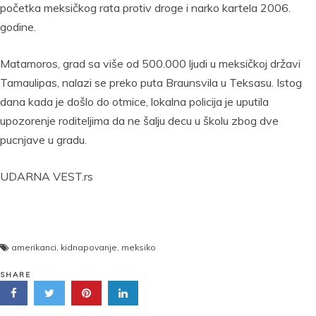
početka meksičkog rata protiv droge i narko kartela 2006.
godine.
Matamoros, grad sa više od 500.000 ljudi u meksičkoj državi
Tamaulipas, nalazi se preko puta Braunsvila u Teksasu. Istog
dana kada je došlo do otmice, lokalna policija je uputila
upozorenje roditeljima da ne šalju decu u školu zbog dve
pucnjave u gradu.
UDARNA VEST.rs
amerikanci
,
kidnapovanje
,
meksiko
SHARE