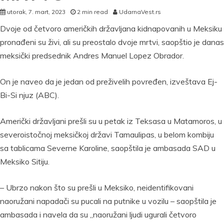
utorak, 7. mart, 2023
2 min read
UdarnaVest.rs
Dvoje od četvoro američkih državljana kidnapovanih u Meksiku
pronađeni su živi, ali su preostalo dvoje mrtvi, saopštio je danas
meksički predsednik Andres Manuel Lopez Obrador.
On je naveo da je jedan od preživelih povređen, izveštava Ej-
Bi-Si njuz (ABC).
Američki državljani prešli su u petak iz Teksasa u Matamoros, u
severoistočnoj meksičkoj državi Tamaulipas, u belom kombiju
sa tablicama Severne Karoline, saopštila je ambasada SAD u
Meksiko Sitiju.
– Ubrzo nakon što su prešli u Meksiko, neidentifikovani
naoružani napadači su pucali na putnike u vozilu – saopštila je
ambasada i navela da su „naoružani ljudi ugurali četvoro