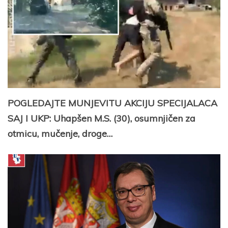
POGLEDAJTE MUNJEVITU AKCIJU SPECIJALACA
SAJ I UKP: Uhapšen M.S. (30), osumnjičen za
otmicu, mučenje, droge…