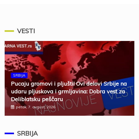
VESTI
SRBIJA
Pucaju gromovi i pljušti! Ovi delovi Srbije na
udaru pljuskova i grmljavina: Dobra vest za
Deliblatsku peščaru
petak, 7. avgust, 2026
SRBIJA