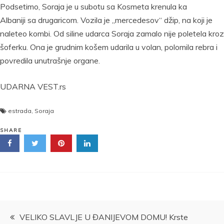
Podsetimo, Soraja je u subotu sa Kosmeta krenula ka
Albaniji sa drugaricom. Vozila je „mercedesov“ džip, na koji je
naleteo kombi. Od siline udarca Soraja zamalo nije poletela kroz
šoferku. Ona je grudnim košem udarila u volan, polomila rebra i
povredila unutrašnje organe.
UDARNA VEST.rs
estrada
,
Soraja
SHARE
Kretanje
VELIKO SLAVLJE U ĐANIJEVOM DOMU! Krste