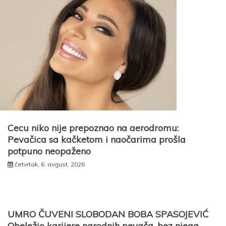
Cecu niko nije prepoznao na aerodromu:
Pevačica sa kačketom i naočarima prošla
potpuno neopaženo
četvrtak, 6. avgust, 2026
UMRO ČUVENI SLOBODAN BOBA SPASOJEVIĆ
Obeležio karijere narodnih pevača, bez njega