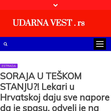
Skip
to
content
UDARNA VEST . rs
Najnovije udarne vesti iz Srbije, regiona i sveta, politike,
ekonomije, društva, zabave, sporta, kulture, zdravlja.
ESTRADA
SORAJA U TEŠKOM
STANJU?! Lekari u
Hrvatskoj daju sve napore
da je spasu, odveli je na