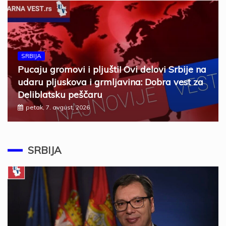
SRBIJA
Pucaju gromovi i pljušti! Ovi delovi Srbije na
udaru pljuskova i grmljavina: Dobra vest za
Deliblatsku peščaru
petak, 7. avgust, 2026
SRBIJA