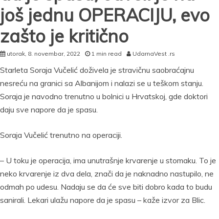
još jednu OPERACIJU, evo
zašto je kritično
utorak, 8. novembar, 2022
1 min read
UdarnaVest .rs
Starleta Soraja Vučelić doživela je stravičnu saobraćajnu
nesreću na granici sa Albanijom i nalazi se u teškom stanju.
Soraja je navodno trenutno u bolnici u Hrvatskoj, gde doktori
daju sve napore da je spasu.
Soraja Vučelić trenutno na operaciji.
– U toku je operacija, ima unutrašnje krvarenje u stomaku. To je
neko krvarenje iz dva dela, znači da je naknadno nastupilo, ne
odmah po udesu. Nadaju se da će sve biti dobro kada to budu
sanirali. Lekari ulažu napore da je spasu – kaže izvor za Blic.