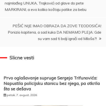
najmlađeg UNUKA, Trajkovići od glave do pete
članka
MARKIRANI, a evo koliko koštaju patike za bebu
PEŠIĆ NIJE IMAO OBRAZA DA ZOVE TEODOSIĆA!
Ponizio kapitena, a sad kuka DA NEMAMO PLEJA: Gde
su vam sad ti bolji igrači od Miloša?!
Slicne vesti
Prvo oglašavanje supruge Sergeja Trifunovića:
Napustila policijsku stanicu bez njega, pa otkrila
šta se dešava
petak, 7. avgust, 2026