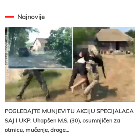
za:
Najnovije
POGLEDAJTE MUNJEVITU AKCIJU SPECIJALACA
SAJ I UKP: Uhapšen M.S. (30), osumnjičen za
otmicu, mučenje, droge…