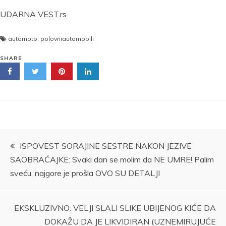
UDARNA VEST.rs
automoto
,
polovniautomobili
SHARE
Kretanje
ISPOVEST SORAJINE SESTRE NAKON JEZIVE
SAOBRAĆAJKE: Svaki dan se molim da NE UMRE! Palim
članka
sveću, najgore je prošla OVO SU DETALJI
EKSKLUZIVNO: VELJI SLALI SLIKE UBIJENOG KIĆE DA
DOKAŽU DA JE LIKVIDIRAN (UZNEMIRUJUĆE