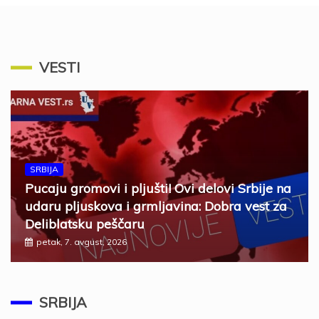
VESTI
SRBIJA
Pucaju gromovi i pljušti! Ovi delovi Srbije na
udaru pljuskova i grmljavina: Dobra vest za
Deliblatsku peščaru
petak, 7. avgust, 2026
SRBIJA