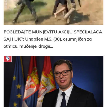
POGLEDAJTE MUNJEVITU AKCIJU SPECIJALACA
SAJ I UKP: Uhapšen M.S. (30), osumnjičen za
otmicu, mučenje, droge…