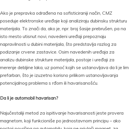
Ako je prepravka odrađena na sofisticiraniji način, CMZ
poseduje elektronske uređaje koji analiziraju dubinsku strukturu
materijala. To znači da, ako je, npr. broj šasije prebrušen, pa na
isto mesto utisnut novi, navedeni uređaji prepoznaju
napravilnosti u dubini materijala, što predstavlja razlog za
podizanje crvene zastavice. Osim navedenih uređaja za
analizu dubinske strukture materijala, postoje i uređaji za
merenje debljine laka, uz pomoć kojih se ustanovljava da li je lim
prefarban, što je izuzetno korisno prilikom ustanovljavanja
potencijalnog problema s rđom ili havarisanošću.
Da li je automobil havarisan?
Najučestaliji metod za ispitivanje havarisanosti jeste provera
magnetom, koji funkcioniše po jednostavnom principu – ako
postoji površina na automobilu, koja ne privlači magnet, za