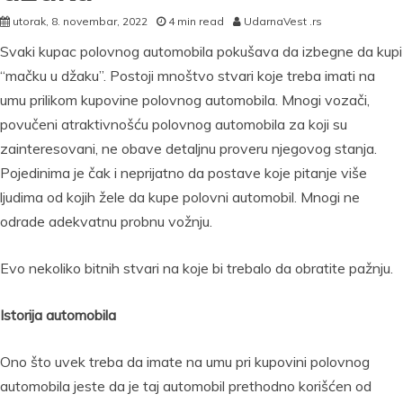
utorak, 8. novembar, 2022
4 min read
UdarnaVest .rs
Svaki kupac polovnog automobila pokušava da izbegne da kupi
“mačku u džaku”. Postoji mnoštvo stvari koje treba imati na
umu prilikom kupovine polovnog automobila. Mnogi vozači,
povučeni atraktivnošću polovnog automobila za koji su
zainteresovani, ne obave detaljnu proveru njegovog stanja.
Pojedinima je čak i neprijatno da postave koje pitanje više
ljudima od kojih žele da kupe polovni automobil. Mnogi ne
odrade adekvatnu probnu vožnju.
Evo nekoliko bitnih stvari na koje bi trebalo da obratite pažnju.
Istorija automobila
Ono što uvek treba da imate na umu pri kupovini polovnog
automobila jeste da je taj automobil prethodno korišćen od