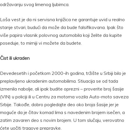
održavanju svog limenog ljubimca.
Loša vest je da ni servisna knjižica ne garantuje uvid u realno
stanje stvari, budući da može da bude falsifikovana. Ipak što
više papira vlasnik polovnog automobila koji želite da kupite
poseduje, to mirniji vi možete da budete.
Čist ili ukraden
Devedesetih i početkom 2000-ih godina, tržište u Srbiji bilo je
preplavljeno ukradenim automobilima. Stiuacija se od tada
izmenila nabolje, ali ipak budite oprezni – proverite broj šasije
(VIN) u policiji ili u Centru za motorna vozila Auto-moto saveza
Srbije. Takođe, dobro pogledajte deo oko broja šasije jer je
moguće da je čitav komad lima s navedenim brojem isečen, a
zatim zavaren deo s novim brojem. U tom slučaju, verovatno
ćete uočiti tragove prepravke.