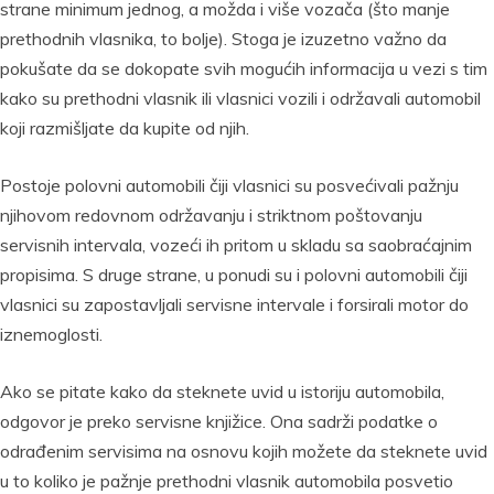
strane minimum jednog, a možda i više vozača (što manje
prethodnih vlasnika, to bolje). Stoga je izuzetno važno da
pokušate da se dokopate svih mogućih informacija u vezi s tim
kako su prethodni vlasnik ili vlasnici vozili i održavali automobil
koji razmišljate da kupite od njih.
Postoje polovni automobili čiji vlasnici su posvećivali pažnju
njihovom redovnom održavanju i striktnom poštovanju
servisnih intervala, vozeći ih pritom u skladu sa saobraćajnim
propisima. S druge strane, u ponudi su i polovni automobili čiji
vlasnici su zapostavljali servisne intervale i forsirali motor do
iznemoglosti.
Ako se pitate kako da steknete uvid u istoriju automobila,
odgovor je preko servisne knjižice. Ona sadrži podatke o
odrađenim servisima na osnovu kojih možete da steknete uvid
u to koliko je pažnje prethodni vlasnik automobila posvetio