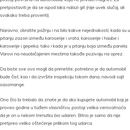
pretpostaviti je da se ispod laka nalazi git (nije uvek slučaj, ali
svakako treba proveriti).
Naravno, obratite pažnju i na bilo kakve nejednakosti, kada su u
pitanju zazori između karoserije i vrata, karoserije i haube i
karoserije i gepeka, tako i kada je u pitanju boja između panela.
Varovi na neuobičajenim mestima takođe pozivaju na oprez.
Da biste sve ovo mogli da primetite, potrebno je da automobil
bude čist, kao i da izvršite inspekciju tokom dana, navodi sajt
sasomange.
Ono što bi trebalo da znate je da ako kupujete automobil koji je
proveo godine u tuđem vlasništvu, postoji velika verovatnoća
da je on u nekom trenutku bio udaren. Bitno je samo da nije
pretpreo veliko oštećenje prilikom tog udarca.