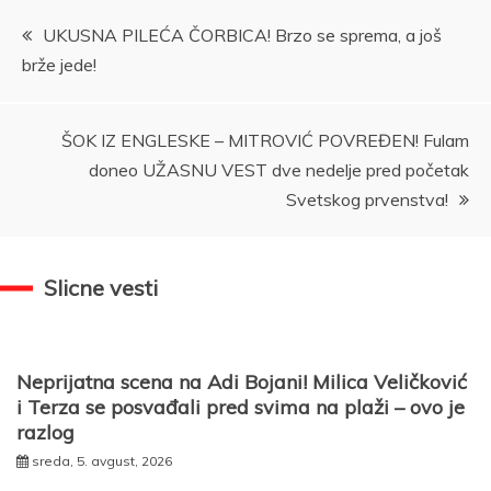
Kretanje
UKUSNA PILEĆA ČORBICA! Brzo se sprema, a još
brže jede!
članka
ŠOK IZ ENGLESKE – MITROVIĆ POVREĐEN! Fulam
doneo UŽASNU VEST dve nedelje pred početak
Svetskog prvenstva!
Slicne vesti
Neprijatna scena na Adi Bojani! Milica Veličković
i Terza se posvađali pred svima na plaži – ovo je
razlog
sreda, 5. avgust, 2026