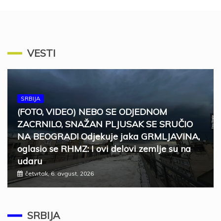
VESTI
SRBIJA
(FOTO, VIDEO) NEBO SE ODJEDNOM
ZACRNILO, SNAŽAN PLJUSAK SE SRUČIO
NA BEOGRAD! Odjekuje jaka GRMLJAVINA,
oglasio se RHMZ: I ovi delovi zemlje su na
udaru
četvrtak, 6. avgust, 2026
SRBIJA