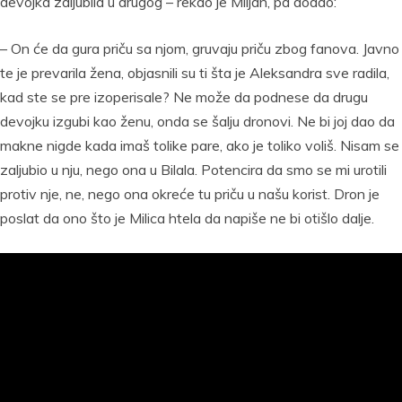
devojka zaljubila u drugog – rekao je Miljan, pa dodao:
– On će da gura priču sa njom, gruvaju priču zbog fanova. Javno
te je prevarila žena, objasnili su ti šta je Aleksandra sve radila,
kad ste se pre izoperisale? Ne može da podnese da drugu
devojku izgubi kao ženu, onda se šalju dronovi. Ne bi joj dao da
makne nigde kada imaš tolike pare, ako je toliko voliš. Nisam se
zaljubio u nju, nego ona u Bilala. Potencira da smo se mi urotili
protiv nje, ne, nego ona okreće tu priču u našu korist. Dron je
poslat da ono što je Milica htela da napiše ne bi otišlo dalje.