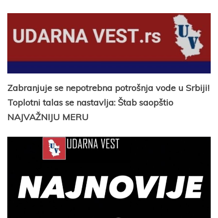
Zabranjuje se nepotrebna potrošnja vode u Srbiji!
Toplotni talas se nastavlja: Štab saopštio
NAJVAŽNIJU MERU