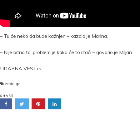
– Tu će neko da bude kažnjen – kazala je Marina.
– Nije bitno to, problem je kako će to izaći – govorio je Miljan.
UDARNA VEST.rs
zadruga
SHARE