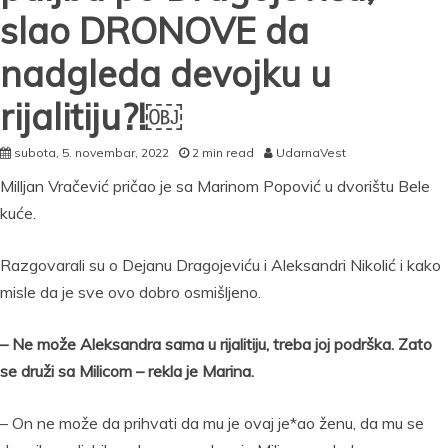
slao DRONOVE da
nadgleda devojku u
rijalitiju?!￼
subota, 5. novembar, 2022
2 min read
UdarnaVest
Milljan Vračević pričao je sa Marinom Popović u dvorištu Bele
kuće.
Razgovarali su o Dejanu Dragojeviću i Aleksandri Nikolić i kako
misle da je sve ovo dobro osmišljeno.
– Ne može Aleksandra sama u rijalitiju, treba joj podrška. Zato
se druži sa Milicom – rekla je Marina.
– On ne može da prihvati da mu je ovaj je*ao ženu, da mu se