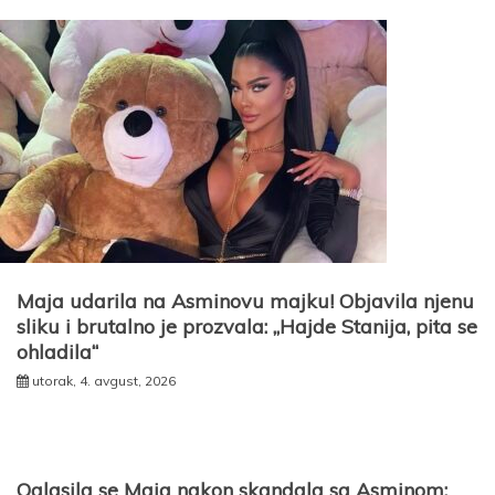
Maja udarila na Asminovu majku! Objavila njenu
sliku i brutalno je prozvala: „Hajde Stanija, pita se
ohladila“
utorak, 4. avgust, 2026
Oglasila se Maja nakon skandala sa Asminom: