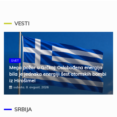
VESTI
SVET
Mega požar u Grčkoj: Oslobođena energija
bila je jednaka energiji šest atomskih bombi
iz Hirošime!
subota, 8. avgust, 2026
SRBIJA