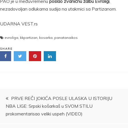
PAO je u međuvremenu
poslao zvaničnu žalbu Evroligi
,
nezadovoljan odlukama sudija na utakmici sa Partizanom.
UDARNA VEST.rs
evroliga
,
kkpartizan
,
kosarka
,
panatanaikos
SHARE
Kretanje
PRVE REČI JOKIĆA POSLE ULASKA U ISTORIJU
NBA LIGE: Srpski košarkaš u SVOM STILU
članka
prokomentarisao veliki uspeh (VIDEO)