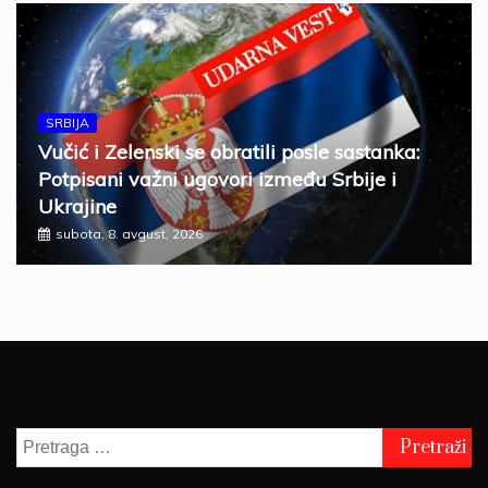
SRBIJA
Vučić i Zelenski se obratili posle sastanka:
Potpisani važni ugovori između Srbije i
Ukrajine
subota, 8. avgust, 2026
Pretraga
za: