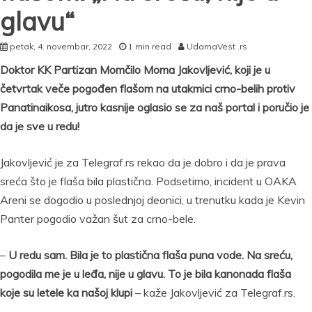
glavu“
petak, 4. novembar, 2022
1 min read
UdarnaVest .rs
Doktor KK Partizan Momčilo Moma Jakovljević, koji je u
četvrtak veče pogođen flašom na utakmici crno-belih protiv
Panatinaikosa, jutro kasnije oglasio se za naš portal i poručio je
da je sve u redu!
Jakovljević je za Telegraf.rs rekao da je dobro i da je prava
sreća što je flaša bila plastična. Podsetimo, incident u OAKA
Areni se dogodio u poslednjoj deonici, u trenutku kada je Kevin
Panter pogodio važan šut za crno-bele.
–
U redu sam. Bila je to plastična flaša puna vode. Na sreću,
pogodila me je u leđa, nije u glavu. To je bila kanonada flaša
koje su letele ka našoj klupi
– kaže Jakovljević za Telegraf.rs.