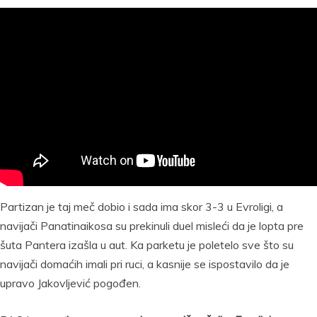
Partizan je taj meč dobio i sada ima skor 3-3 u Evroligi, a
navijači Panatinaikosa su prekinuli duel misleći da je lopta pre
šuta Pantera izašla u aut. Ka parketu je poletelo sve što su
navijači domaćih imali pri ruci, a kasnije se ispostavilo da je
upravo Jakovljević pogođen.