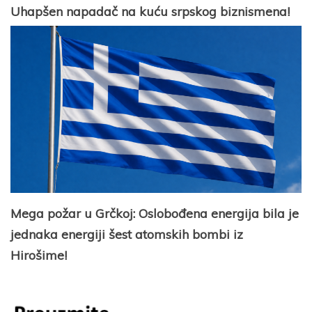
Uhapšen napadač na kuću srpskog biznismena!
Mega požar u Grčkoj: Oslobođena energija bila je
jednaka energiji šest atomskih bombi iz
Hirošime!