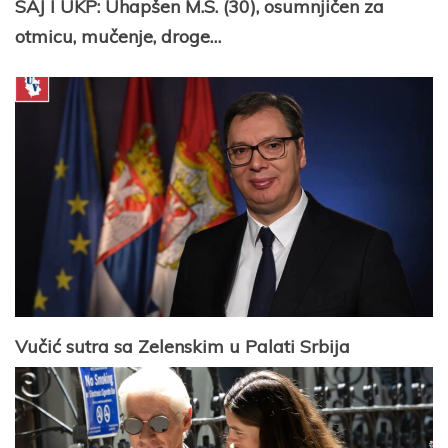
SAJ I UKP: Uhapšen M.S. (30), osumnjičen za
otmicu, mučenje, droge…
Vučić sutra sa Zelenskim u Palati Srbija