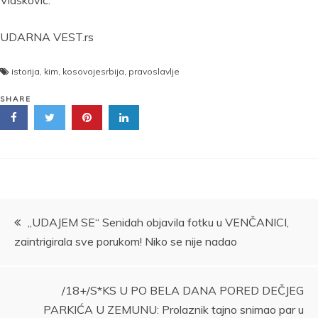
Vlašković.
UDARNA VEST.rs
istorija
,
kim
,
kosovojesrbija
,
pravoslavlje
SHARE
Kretanje
„UDAJEM SE“ Senidah objavila fotku u VENČANICI,
zaintrigirala sve porukom! Niko se nije nadao
članka
/18+/S*KS U PO BELA DANA PORED DEČJEG
PARKIĆA U ZEMUNU: Prolaznik tajno snimao par u