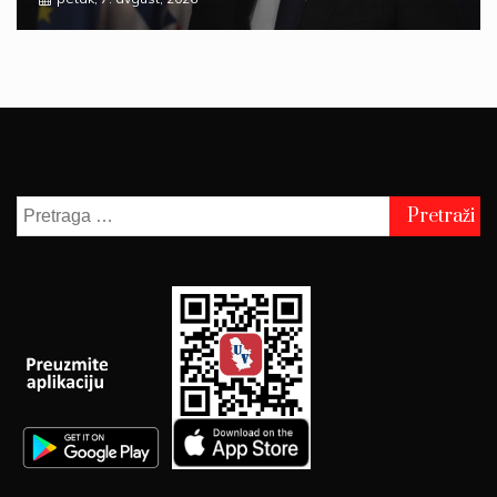
Pretraga
za: