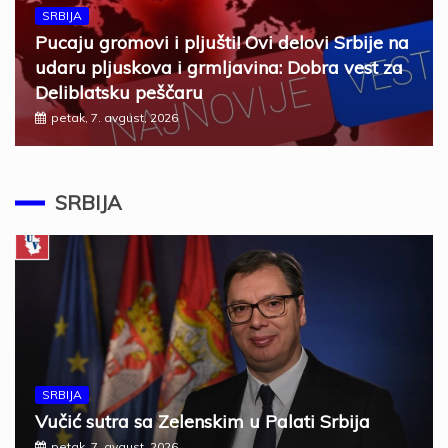
SRBIJA
Pucaju gromovi i pljušti! Ovi delovi Srbije na
udaru pljuskova i grmljavina: Dobra vest za
Deliblatsku peščaru
petak, 7. avgust, 2026
SRBIJA
SRBIJA
Vučić sutra sa Zelenskim u Palati Srbija
petak, 7. avgust, 2026