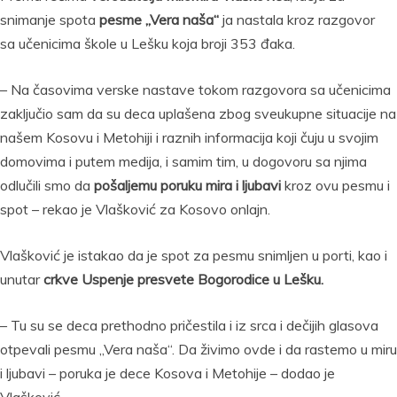
snimanje spota
pesme „Vera naša“
ja nastala kroz razgovor
sa učenicima škole u Lešku koja broji 353 đaka.
– Na časovima verske nastave tokom razgovora sa učenicima
zaključio sam da su deca uplašena zbog sveukupne situacije na
našem Kosovu i Metohiji i raznih informacija koji čuju u svojim
domovima i putem medija, i samim tim, u dogovoru sa njima
odlučili smo da
pošaljemu poruku mira i ljubavi
kroz ovu pesmu i
spot – rekao je Vlašković za Kosovo onlajn.
Vlašković je istakao da je spot za pesmu snimljen u porti, kao i
unutar
crkve Uspenje presvete Bogorodice u Lešku.
– Tu su se deca prethodno pričestila i iz srca i dečijih glasova
otpevali pesmu „Vera naša“. Da živimo ovde i da rastemo u miru
i ljubavi – poruka je dece Kosova i Metohije – dodao je