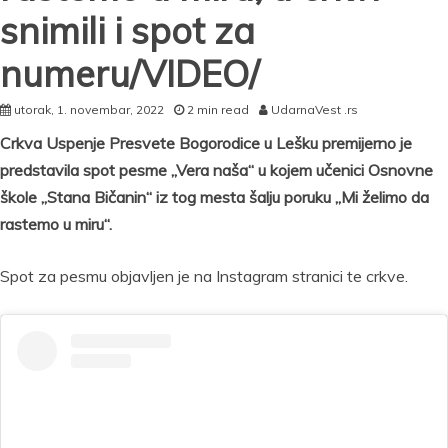
snimili i spot za
numeru/VIDEO/
utorak, 1. novembar, 2022
2 min read
UdarnaVest .rs
Crkva Uspenje Presvete Bogorodice u Lešku premijerno je
predstavila spot pesme „Vera naša“ u kojem učenici Osnovne
škole „Stana Bičanin“ iz tog mesta šalju poruku „Mi želimo da
rastemo u miru“.
Spot za pesmu objavljen je na Instagram stranici te crkve.