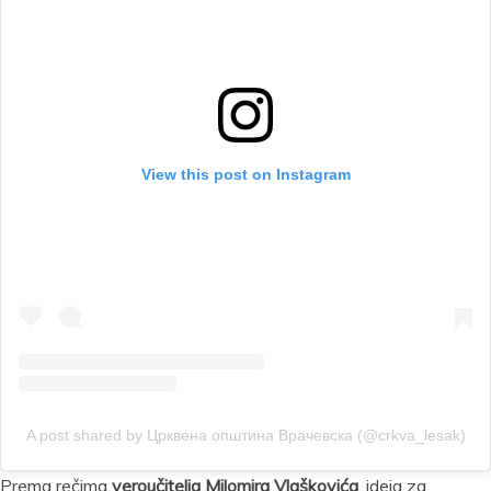
View this post on Instagram
A post shared by Црквена општина Врачевска (@crkva_lesak)
Prema rečima
veroučitelja Milomira Vlaškovića
, ideja za