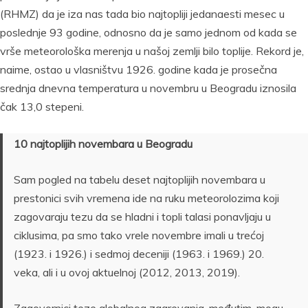
(RHMZ) da je iza nas tada bio najtopliji jedanaesti mesec u
poslednje 93 godine, odnosno da je samo jednom od kada se
vrše meteorološka merenja u našoj zemlji bilo toplije. Rekord je,
naime, ostao u vlasništvu 1926. godine kada je prosečna
srednja dnevna temperatura u novembru u Beogradu iznosila
čak 13,0 stepeni.
10 najtoplijih novembara u Beogradu
Sam pogled na tabelu deset najtoplijih novembara u
prestonici svih vremena ide na ruku meteorolozima koji
zagovaraju tezu da se hladni i topli talasi ponavljaju u
ciklusima, pa smo tako vrele novembre imali u trećoj
(1923. i 1926.) i sedmoj deceniji (1963. i 1969.) 20.
veka, ali i u ovoj aktuelnoj (2012, 2013, 2019).