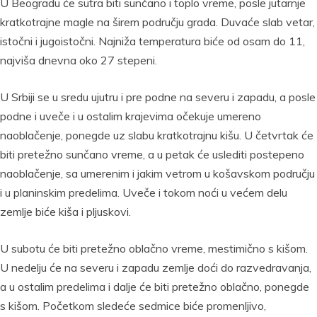
U Beogradu će sutra biti sunčano i toplo vreme, posle jutarnje
kratkotrajne magle na širem području grada. Duvaće slab vetar,
istočni i jugoistočni. Najniža temperatura biće od osam do 11,
najviša dnevna oko 27 stepeni.
U Srbiji se u sredu ujutru i pre podne na severu i zapadu, a posle
podne i uveče i u ostalim krajevima očekuje umereno
naoblačenje, ponegde uz slabu kratkotrajnu kišu. U četvrtak će
biti pretežno sunčano vreme, a u petak će uslediti postepeno
naoblačenje, sa umerenim i jakim vetrom u košavskom području
i u planinskim predelima. Uveče i tokom noći u većem delu
zemlje biće kiša i pljuskovi.
U subotu će biti pretežno oblačno vreme, mestimično s kišom.
U nedelju će na severu i zapadu zemlje doći do razvedravanja,
a u ostalim predelima i dalje će biti pretežno oblačno, ponegde
s kišom. Početkom sledeće sedmice biće promenljivo,