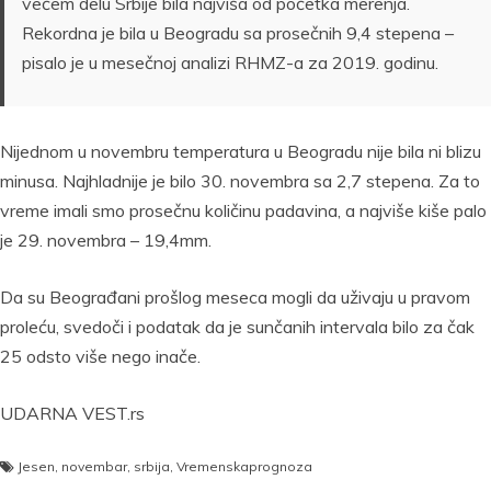
većem delu Srbije bila najviša od početka merenja.
Rekordna je bila u Beogradu sa prosečnih 9,4 stepena –
pisalo je u mesečnoj analizi RHMZ-a za 2019. godinu.
Nijednom u novembru temperatura u Beogradu nije bila ni blizu
minusa. Najhladnije je bilo 30. novembra sa 2,7 stepena. Za to
vreme imali smo prosečnu količinu padavina, a najviše kiše palo
je 29. novembra – 19,4mm.
Da su Beograđani prošlog meseca mogli da uživaju u pravom
proleću, svedoči i podatak da je sunčanih intervala bilo za čak
25 odsto više nego inače.
UDARNA VEST.rs
Jesen
,
novembar
,
srbija
,
Vremenskaprognoza