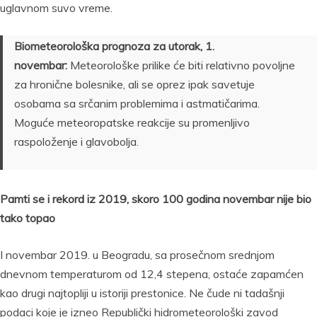
uglavnom suvo vreme.
Biometeorološka prognoza za utorak, 1.
novembar:
Meteorološke prilike će biti relativno povoljne
za hronične bolesnike, ali se oprez ipak savetuje
osobama sa srčanim problemima i astmatičarima.
Moguće meteoropatske reakcije su promenljivo
raspoloženje i glavobolja.
Pamti se i rekord iz 2019, skoro 100 godina novembar nije bio
tako topao
I novembar 2019. u Beogradu, sa prosečnom srednjom
dnevnom temperaturom od 12,4 stepena, ostaće zapamćen
kao drugi najtopliji u istoriji prestonice. Ne čude ni tadašnji
podaci koje je izneo Republički hidrometeorološki zavod