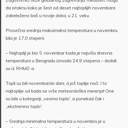
Zagovornici teze globalnog zagrevanja, međutim, mogu
da istaknu kako je šest od deset najtoplijih novembara
zabeleženo baš u novije doba, u 21. veku.
Prosečna srednja maksimalna temperatura u novembru
bila je 17,0 stepeni.
– Najtopliji je bio 5. novembar kada je najviša dnevna
temperatura u Beogradu iznosila 24,9 stepena – dodali
su iz RHMZ-a.
Topli su bili novembarski dani, a još toplije noći. I to
najtoplije od kada se vrše meteorološka merenja! One
su bile u kategoriji „veoma toplo“, a ponekad čak i
„ekstremno toplo“.
– Srednja minimalna temperatura u novembru je u