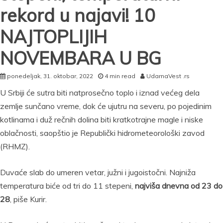
rekord u najavi! 10
NAJTOPLIJIH
NOVEMBARA U BG
ponedeljak, 31. oktobar, 2022
4 min read
UdarnaVest .rs
U Srbiji će sutra biti natprosečno toplo i iznad većeg dela
zemlje sunčano vreme, dok će ujutru na severu, po pojedinim
kotlinama i duž rečnih dolina biti kratkotrajne magle i niske
oblačnosti, saopštio je Republički hidrometeorološki zavod
(RHMZ).
Duvaće slab do umeren vetar, južni i jugoistočni. Najniža
temperatura biće od tri do 11 stepeni,
najviša dnevna od 23 do
28
, piše Kurir.