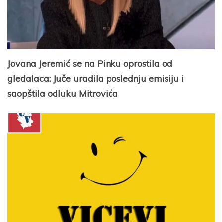
Jovana Jeremić se na Pinku oprostila od
gledalaca: Juče uradila poslednju emisiju i
saopštila odluku Mitrovića