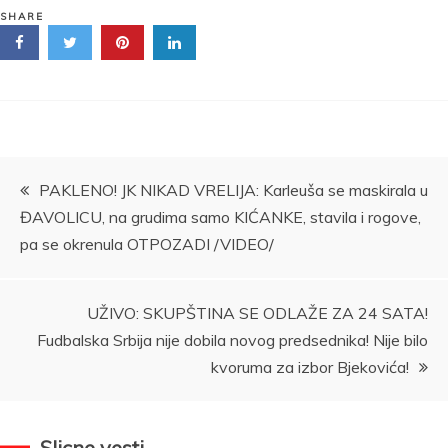
SHARE
Kretanje
PAKLENO! JK NIKAD VRELIJA: Karleuša se maskirala u
ĐAVOLICU, na grudima samo KIĆANKE, stavila i rogove,
članka
pa se okrenula OTPOZADI /VIDEO/
UŽIVO: SKUPŠTINA SE ODLAŽE ZA 24 SATA!
Fudbalska Srbija nije dobila novog predsednika! Nije bilo
kvoruma za izbor Bjekovića!
Slicne vesti