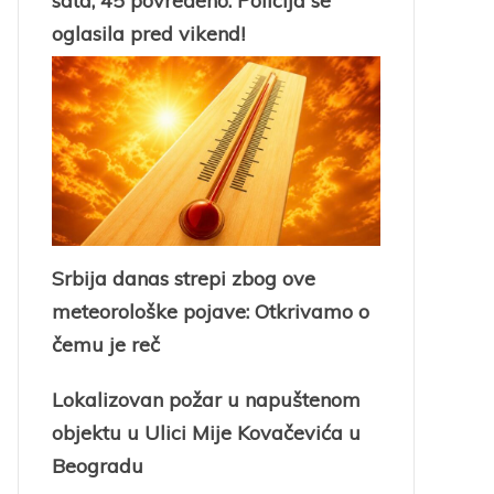
sata, 45 povređeno: Policija se
oglasila pred vikend!
Srbija danas strepi zbog ove
meteorološke pojave: Otkrivamo o
čemu je reč
Lokalizovan požar u napuštenom
objektu u Ulici Mije Kovačevića u
Beogradu