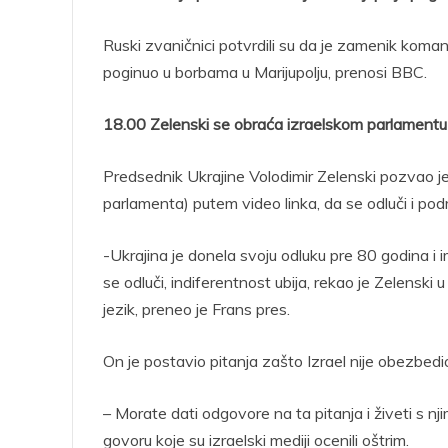
Ruski zvaničnici potvrdili su da je zamenik koma
poginuo u borbama u Marijupolju, prenosi BBC.
18.00 Zelenski se obraća izraelskom parlamentu
Predsednik Ukrajine Volodimir Zelenski pozvao je
parlamenta) putem video linka, da se odluči i podrž
-Ukrajina je donela svoju odluku pre 80 godina i i
se odluči, indiferentnost ubija, rekao je Zelensk
jezik, preneo je Frans pres.
On je postavio pitanja zašto Izrael nije obezbedio 
– Morate dati odgovore na ta pitanja i živeti s nj
govoru koje su izraelski mediji ocenili oštrim.