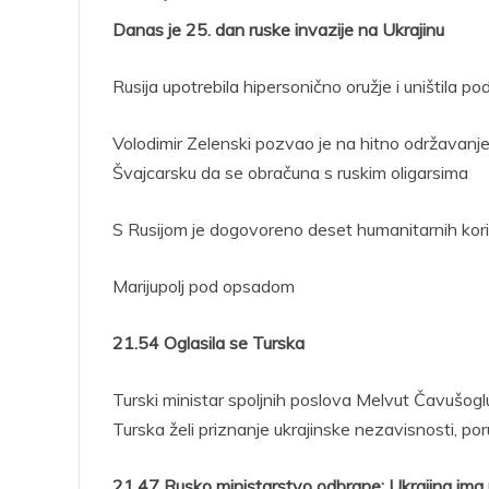
Danas je 25. dan ruske invazije na Ukrajinu
Rusija upotrebila hipersonično oružje i uništila 
Volodimir Zelenski pozvao je na hitno održavanj
Švajcarsku da se obračuna s ruskim oligarsima
S Rusijom je dogovoreno deset humanitarnih kor
Marijupolj pod opsadom
21.54 Oglasila se Turska
Turski ministar spoljnih poslova Melvut Čavušogl
Turska želi priznanje ukrajinske nezavisnosti, por
21.47 Rusko ministarstvo odbrane: Ukrajina ima ro