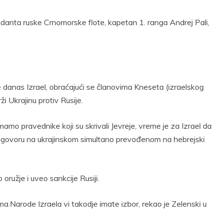
ndanta ruske Crnomorske flote, kapetan 1. ranga Andrej Pali,
 danas Izrael, obraćajući se članovima Kneseta (izraelskog
i Ukrajinu protiv Rusije.
mamo pravednike koji su skrivali Jevreje, vreme je za Izrael da
i u govoru na ukrajinskom simultano prevođenom na hebrejski
oružje i uveo sankcije Rusiji.
ima.Narode Izraela vi takodje imate izbor, rekao je Zelenski u