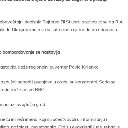
 obaveštajni dopisnik Rojtersa Fil Stjuart, pozivajući se na RIA
lo da Ukrajina ima rok do sutra rano ujutro da da odgovor o
no bombardovanje se nastavlja
stavlja, kaže regionalni guverner Pavlo Kirilenko.
azdušni napadi i pucnjava u gradu su konstantni. Sada se
gradu, kaže on za BBC.
 nalazi ovaj lučki grad.
 neću im reći imena, koji su učestvovali u informisanju i
ma, nažalost, ima stradalih. Oni su evakuisali ljude, rekao je.