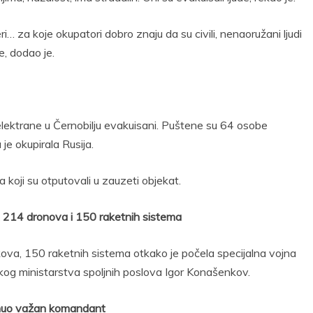
teri… za koje okupatori dobro znaju da su civili, nenaoružani ljudi
e, dodao je.
 elektrane u Černobilju evakuisani. Puštene su 64 osobe
 je okupirala Rusija.
 koji su otputovali u zauzeti objekat.
 214 dronova i 150 raketnih sistema
ova, 150 raketnih sistema otkako je počela specijalna vojna
uskog ministarstva spoljnih poslova Igor Konašenkov.
oginuo važan komandant