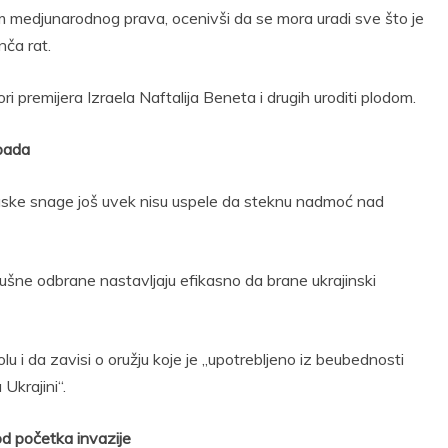
em medjunarodnog prava, ocenivši da se mora uradi sve što je
nča rat.
i premijera Izraela Naftalija Beneta i drugih uroditi plodom.
apada
ruske snage još uvek nisu uspele da steknu nadmoć nad
šne odbrane nastavljaju efikasno da brane ukrajinski
lu i da zavisi o oružju koje je „upotrebljeno iz beubednosti
Ukrajini“.
od početka invazije