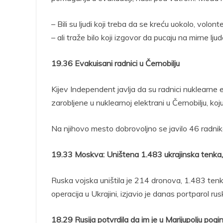
– Bili su ljudi koji treba da se kreću uokolo, volon
– ali traže bilo koji izgovor da pucaju na mirne ljud
19.36 Evakuisani radnici u Černobilju
Kijev Independent javlja da su radnici nuklearne
zarobljene u nuklearnoj elektrani u Černobilju, koju
Na njihovo mesto dobrovoljno se javilo 46 radnika
19.33 Moskva: Uništena 1.483 ukrajinska tenka,
Ruska vojska uništila je 214 dronova, 1.483 tenk
operacija u Ukrajini, izjavio je danas portparol r
18.29 Rusija potvrdila da im je u Marijupolju p