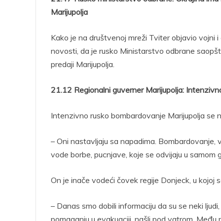
Marijupolja
Kako je na društvenoj mreži Tviter objavio vojni i
novosti, da je rusko Ministarstvo odbrane saopšti
predaji Marijupolja.
21.12 Regionalni guverner Marijupolja: Intenziv
Intenzivno rusko bombardovanje Marijupolja se na
– Oni nastavljaju sa napadima. Bombardovanje, v
vode borbe, pucnjave, koje se odvijaju u samom 
On je inače vodeći čovek regije Donjeck, u kojoj se
– Danas smo dobili informaciju da su se neki ljudi,
pomaganju u evakuaciji, našli pod vatrom. Među nji