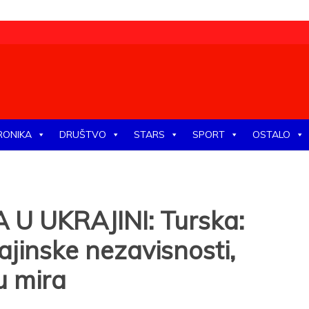
tike, ekonomije, društva, zabave, sporta, kulture, zdravlja.
RONIKA
DRUŠTVO
STARS
SPORT
OSTALO
 U UKRAJINI: Turska:
ajinske nezavisnosti,
u mira