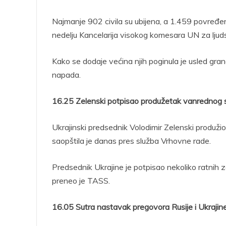
Najmanje 902 civila su ubijena, a 1.459 povređeno
nedelju Kancelarija visokog komesara UN za ljud
Kako se dodaje većina njih poginula je usled granat
napada.
16.25 Zelenski potpisao produžetak vanrednog 
Ukrajinski predsednik Volodimir Zelenski produžio
saopštila je danas pres služba Vrhovne rade.
Predsednik Ukrajine je potpisao nekoliko ratnih za
preneo je TASS.
16.05 Sutra nastavak pregovora Rusije i Ukrajin