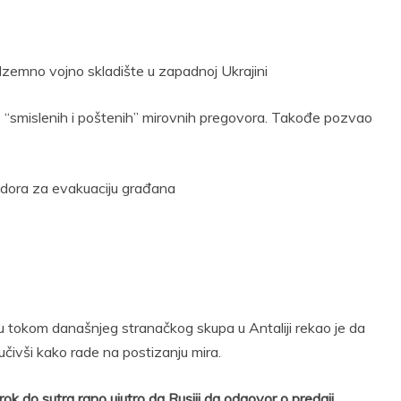
podzemno vojno skladište u zapadnoj Ukrajini
e “smislenih i poštenih” mirovnih pregovora. Takođe pozvao
idora za evakuaciju građana
u tokom današnjeg stranačkog skupa u Antaliji rekao je da
učivši kako rade na postizanju mira.
k do sutra rano ujutro da Rusiji da odgovor o predaji