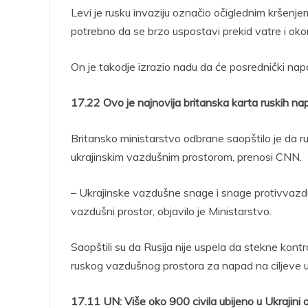
Levi je rusku invaziju označio očiglednim kršenj
potrebno da se brzo uspostavi prekid vatre i oko
On je takodje izrazio nadu da će posrednički napor
17.22 Ovo je najnovija britanska karta ruskih n
Britansko ministarstvo odbrane saopštilo je da 
ukrajinskim vazdušnim prostorom, prenosi CNN.
– Ukrajinske vazdušne snage i snage protivvazdu
vazdušni prostor, objavilo je Ministarstvo.
Saopštili su da Rusija nije uspela da stekne kontro
ruskog vazdušnog prostora za napad na ciljeve u 
17.11 UN: Više oko 900 civila ubijeno u Ukrajini 