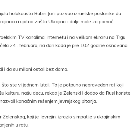
ijala holokausta Babin Jar i pozvao izraelske poslanike da
ajinaca i upitao zašto Ukrajinci i dalje mole za pomoć.
aelskim TV kanalima, internetu i na velikom ekranu na Trgu
očela 24 . februara, na dan kada je pre 102 godine osnovana
di i da su milioni ostali bez doma.
što ste vi jednom lutali. To je potpuno nepravedan rat koji
ašu kulturu, našu decu, rekao je Zelenski i dodao da Rusi koriste
to nazvali konačnim rešenjem jevrejskog pitanja.
Zelenskog, koji je Jevrejin, izrazio simpatije s ukrajinskim
njenih u ratu.