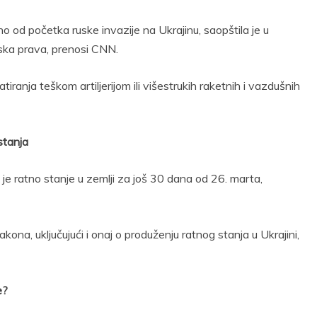
 od početka ruske invazije na Ukrajinu, saopštila je u
ska prava, prenosi CNN.
iranja teškom artiljerijom ili višestrukih raketnih i vazdušnih
stanja
 je ratno stanje u zemlji za još 30 dana od 26. marta,
kona, uključujući i onaj o produženju ratnog stanja u Ukrajini,
e?