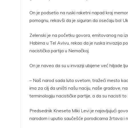
On je podsetio na ruski raketni napad kraj memor
pomognu, rekavši da je siguran da osećaju bol Ukr
Zelenski je na početku govora, emitovanog na izr
Habima u Tel Avivu, rekao da je ruska invazija p
nacistička partija u Nemačkoj.
On je naveo da su u invaziji ubijene već hiljade lju
– Naš narod sada luta svetom, tražeći mesto kao 
ima za cilj da uništi našu naciju, naše gradove, n
terminologiju nacističke partije, a da su nacisti 
Predsednik Kneseta Miki Levi je najavljujući govor 
narodom i uputio saučešće porodicama žrtava i ra