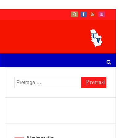
Pretraga
za: