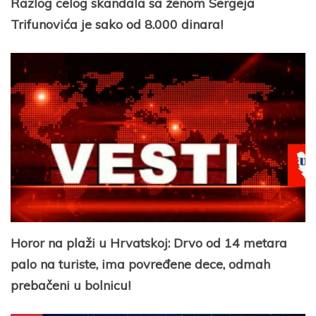
Razlog celog skandala sa ženom Sergeja
Trifunovića je sako od 8.000 dinara!
Horor na plaži u Hrvatskoj: Drvo od 14 metara
palo na turiste, ima povređene dece, odmah
prebačeni u bolnicu!