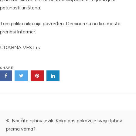
potunosti uništena.
Tom priliko niko nije povređen. Demineri su na licu mesta,
prenosi Informer.
UDARNA VEST.rs
SHARE
Kretanje
Naučite njihov jezik: Kako pas pokazuje svoju ljubav
prema vama?
članka