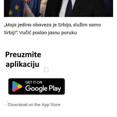
„Moja jedina obaveza je Srbija, služim samo
Srbiji“: Vučić poslao jasnu poruku