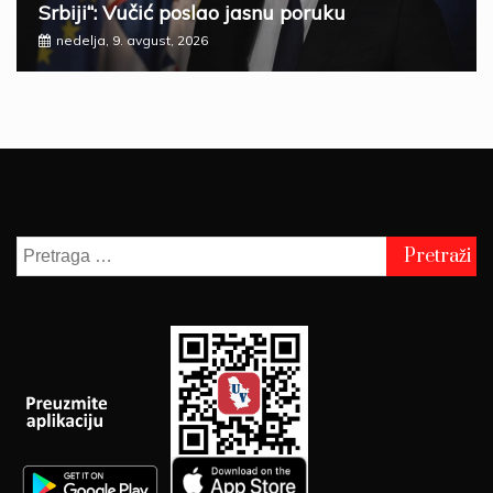
Srbiji“: Vučić poslao jasnu poruku
nedelja, 9. avgust, 2026
Pretraga
za: