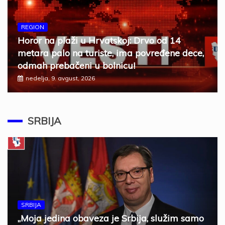
REGION
Horor na plaži u Hrvatskoj: Drvo od 14
metara palo na turiste, ima povređene dece,
odmah prebačeni u bolnicu!
nedelja, 9. avgust, 2026
SRBIJA
SRBIJA
„Moja jedina obaveza je Srbija, služim samo