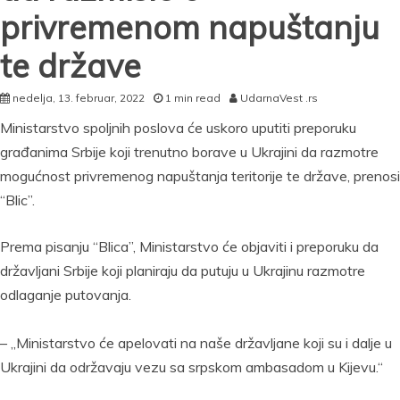
privremenom napuštanju
te države
nedelja, 13. februar, 2022
1 min read
UdarnaVest .rs
Ministarstvo spoljnih poslova će uskoro uputiti preporuku
građanima Srbije koji trenutno borave u Ukrajini da razmotre
mogućnost privremenog napuštanja teritorije te države, prenosi
“Blic”.
Prema pisanju “Blica”, Ministarstvo će objaviti i preporuku da
državljani Srbije koji planiraju da putuju u Ukrajinu razmotre
odlaganje putovanja.
– „Ministarstvo će apelovati na naše državljane koji su i dalje u
Ukrajini da održavaju vezu sa srpskom ambasadom u Kijevu.“