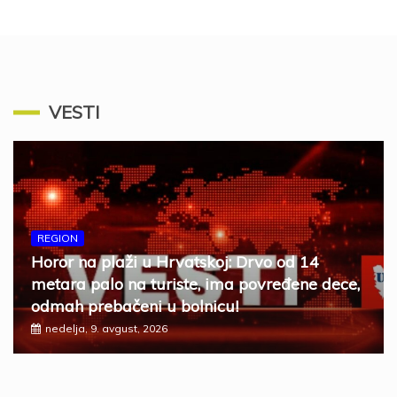
VESTI
REGION
Horor na plaži u Hrvatskoj: Drvo od 14
metara palo na turiste, ima povređene dece,
odmah prebačeni u bolnicu!
nedelja, 9. avgust, 2026