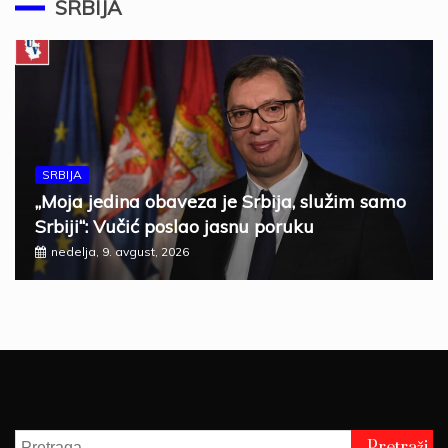
SRBIJA
SRBIJA
„Moja jedina obaveza je Srbija, služim samo
Srbiji“: Vučić poslao jasnu poruku
nedelja, 9. avgust, 2026
Pretraga