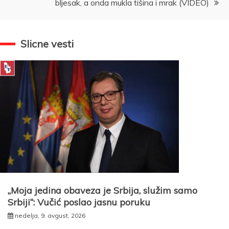
bljesak, a onda mukla tišina i mrak (VIDEO)
Slicne vesti
„Moja jedina obaveza je Srbija, služim samo
Srbiji“: Vučić poslao jasnu poruku
nedelja, 9. avgust, 2026