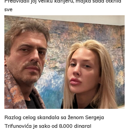
Predviđali joj veliku karijeru, majka sada otkrila
sve
Razlog celog skandala sa ženom Sergeja
Trifunovića je sako od 8.000 dinara!