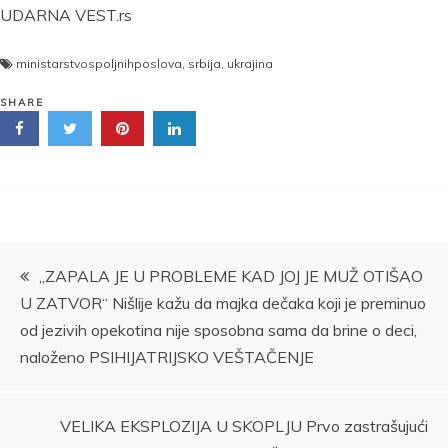
UDARNA VEST.rs
ministarstvospoljnihposlova
,
srbija
,
ukrajina
SHARE
Kretanje
„ZAPALA JE U PROBLEME KAD JOJ JE MUŽ OTIŠAO
U ZATVOR“ Nišlije kažu da majka dečaka koji je preminuo
članka
od jezivih opekotina nije sposobna sama da brine o deci,
naloženo PSIHIJATRIJSKO VEŠTAČENJE
VELIKA EKSPLOZIJA U SKOPLJU Prvo zastrašujući