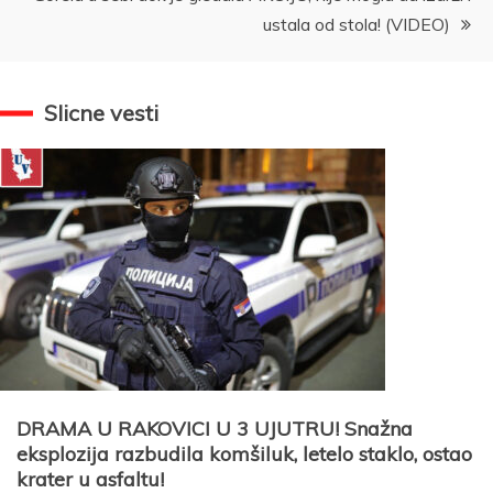
ustala od stola! (VIDEO)
Slicne vesti
DRAMA U RAKOVICI U 3 UJUTRU! Snažna
eksplozija razbudila komšiluk, letelo staklo, ostao
krater u asfaltu!