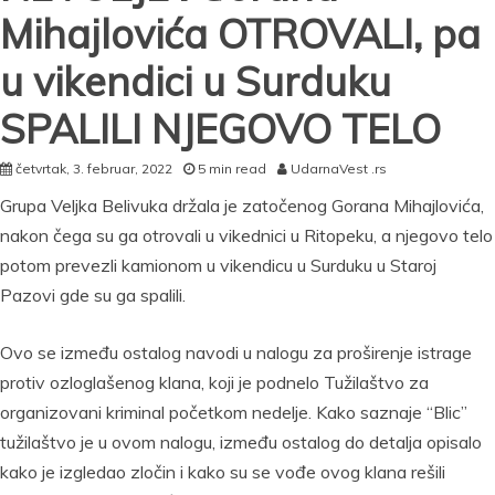
Mihajlovića OTROVALI, pa
u vikendici u Surduku
SPALILI NJEGOVO TELO
četvrtak, 3. februar, 2022
5 min read
UdarnaVest .rs
Grupa Veljka Belivuka držala je zatočenog Gorana Mihajlovića,
nakon čega su ga otrovali u vikednici u Ritopeku, a njegovo telo
potom prevezli kamionom u vikendicu u Surduku u Staroj
Pazovi gde su ga spalili.
Ovo se između ostalog navodi u nalogu za proširenje istrage
protiv ozloglašenog klana, koji je podnelo Tužilaštvo za
organizovani kriminal početkom nedelje. Kako saznaje “Blic”
tužilaštvo je u ovom nalogu, između ostalog do detalja opisalo
kako je izgledao zločin i kako su se vođe ovog klana rešili