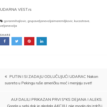
UDARNA VEST.rs
goranmihajlovic
,
grupaveljanevoljaimaremiljkovic
,
kucastrave
,
veljanevolja
SHARE
Kretanje
PUTIN I SI ZADAJU ODLUČUJUĆI UDARAC Nakon
susreta u Pekingu ruše američku moć i menjaju svet!
članka
AU! DALILI PRIKAZAN PRVI S*KS DEJANA I ALEKS:
Gorela u sebi dok je gledala AKCIJU, nije mogla da izdrži i