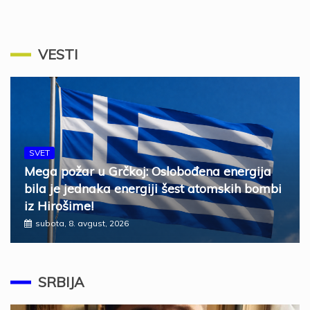
VESTI
SVET
Mega požar u Grčkoj: Oslobođena energija
bila je jednaka energiji šest atomskih bombi
iz Hirošime!
subota, 8. avgust, 2026
SRBIJA