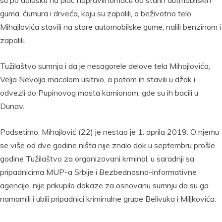
su po dolasku na plac napravili lomaču od starih autmobilskih
guma, ćumura i drveća, koju su zapalili, a beživotno telo
Mihajlovića stavili na stare automobilske gume, nalili benzinom i
zapalili.
Tužilaštvo sumnja i da je nesagorele delove tela Mihajlovića,
Velja Nevolja macolom usitnio, a potom ih stavili u džak i
odvezli do Pupinovog mosta kamionom, gde su ih bacili u
Dunav.
Podsetimo, Mihajlović (22) je nestao je 1. aprila 2019. O njemu
se više od dve godine ništa nije znalo dok u septembru prošle
godine Tužilaštvo za organizovani krminal, u saradnji sa
pripadnicima MUP-a Srbije i Bezbednosno-informativne
agencije, nije prikupilo dokaze za osnovanu sumnju da su ga
namamili i ubili pripadnici kriminalne grupe Belivuka i Miljkovića.