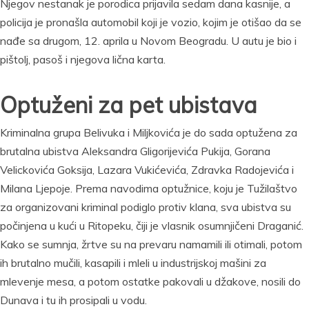
Njegov nestanak je porodica prijavila sedam dana kasnije, a
policija je pronašla automobil koji je vozio, kojim je otišao da se
nađe sa drugom, 12. aprila u Novom Beogradu. U autu je bio i
pištolj, pasoš i njegova lična karta.
Optuženi za pet ubistava
Kriminalna grupa Belivuka i Miljkovića je do sada optužena za
brutalna ubistva Aleksandra Gligorijevića Pukija, Gorana
Velickovića Goksija, Lazara Vukićevića, Zdravka Radojevića i
Milana Ljepoje. Prema navodima optužnice, koju je Tužilaštvo
za organizovani kriminal podiglo protiv klana, sva ubistva su
počinjena u kući u Ritopeku, čiji je vlasnik osumnjičeni Draganić.
Kako se sumnja, žrtve su na prevaru namamili ili otimali, potom
ih brutalno mučili, kasapili i mleli u industrijskoj mašini za
mlevenje mesa, a potom ostatke pakovali u džakove, nosili do
Dunava i tu ih prosipali u vodu.