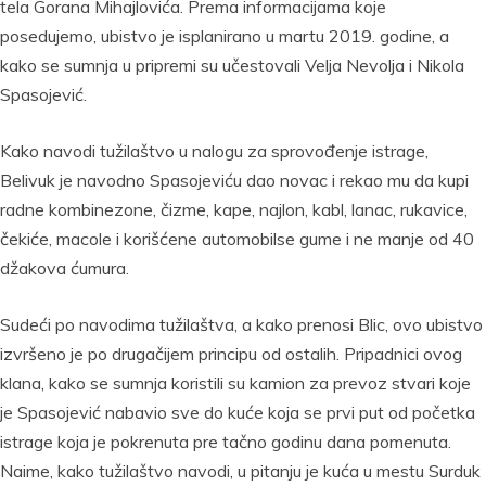
tela Gorana Mihajlovića. Prema informacijama koje
posedujemo, ubistvo je isplanirano u martu 2019. godine, a
kako se sumnja u pripremi su učestovali Velja Nevolja i Nikola
Spasojević.
Kako navodi tužilaštvo u nalogu za sprovođenje istrage,
Belivuk je navodno Spasojeviću dao novac i rekao mu da kupi
radne kombinezone, čizme, kape, najlon, kabl, lanac, rukavice,
čekiće, macole i korišćene automobilse gume i ne manje od 40
džakova ćumura.
Sudeći po navodima tužilaštva, a kako prenosi Blic, ovo ubistvo
izvršeno je po drugačijem principu od ostalih. Pripadnici ovog
klana, kako se sumnja koristili su kamion za prevoz stvari koje
je Spasojević nabavio sve do kuće koja se prvi put od početka
istrage koja je pokrenuta pre tačno godinu dana pomenuta.
Naime, kako tužilaštvo navodi, u pitanju je kuća u mestu Surduk