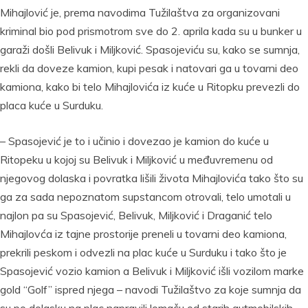
Mihajlović je, prema navodima Tužilaštva za organizovani
kriminal bio pod prismotrom sve do 2. aprila kada su u bunker u
garaži došli Belivuk i Miljković. Spasojeviću su, kako se sumnja,
rekli da doveze kamion, kupi pesak i natovari ga u tovarni deo
kamiona, kako bi telo Mihajlovića iz kuće u Ritopku prevezli do
placa kuće u Surduku.
– Spasojević je to i učinio i dovezao je kamion do kuće u
Ritopeku u kojoj su Belivuk i Miljković u međuvremenu od
njegovog dolaska i povratka lišili života Mihajlovića tako što su
ga za sada nepoznatom supstancom otrovali, telo umotali u
najlon pa su Spasojević, Belivuk, Miljković i Draganić telo
Mihajlovća iz tajne prostorije preneli u tovarni deo kamiona,
prekrili peskom i odvezli na plac kuće u Surduku i tako što je
Spasojević vozio kamion a Belivuk i Miljković išli vozilom marke
gold “Golf” ispred njega – navodi Tužilaštvo za koje sumnja da