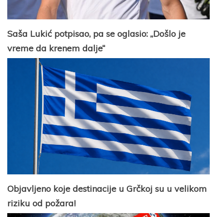
Saša Lukić potpisao, pa se oglasio: „Došlo je
vreme da krenem dalje“
Objavljeno koje destinacije u Grčkoj su u velikom
riziku od požara!