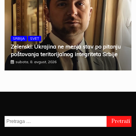
SRBIJA
SVET
Zelenski: Ukrajina ne menja stav po pitanju
poštovanja teritorijalnog integriteta Srbije
subota, 8. avgust, 2026
Pretraga
za: