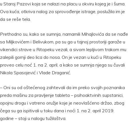
u Staroj Pazovi koja se nalazi na placu u okviru kojeg je i šuma.
Ova kuća, otkriva nalog za sprovođenje istrage, poslužila im je
da se reše tela.
Prethodno su, kako se sumnja, namamili Mihajlovića da se nađe
sa Miljkovićem i Belivukom, pa su ga u tajnoj prostoriji garaže u
vikendici strave u Ritopeku vezali, a sivom lepljivom trakom mu
zalepili gornji deo lica do nosa. On je vezan u kući u Ritopeku
proveo celu noć 1. na 2. april, a kako se sumnja njega su čuvali
Nikola Spasojević i Vlade Draganić.
– Oni su od oštećenog zahtevali da im preko svojih poznanika
preda mašinu za pravljenje tableta – psihoaktvinih supstanici,
opojnu drogu i vatreno oružje koje je neovlašćeno držao, zbog
čega su ga ispitivali u toku dana i noći 1. na 2. april 2019.
godine – stoji u nalogu tužilaštva.