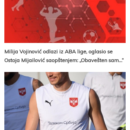
Milija Vojinović odlazi iz ABA lige, oglasio se
Ostoja Mijailović saopštenjem: „Obavešten sam…“