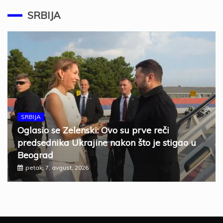
SRBIJA
SRBIJA
Oglasio se Zelenski: Ovo su prve reči
predsednika Ukrajine nakon što je stigao u
Beograd
petak, 7. avgust, 2026