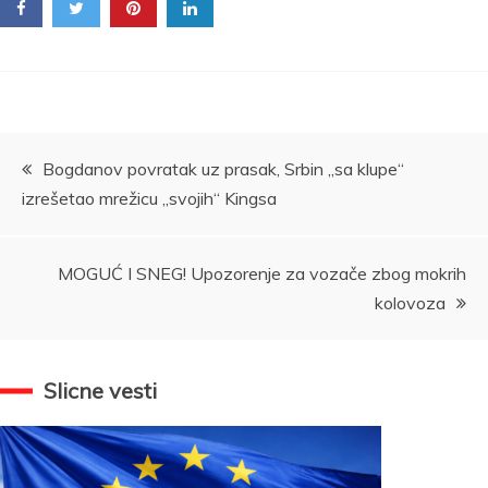
Kretanje
Bogdanov povratak uz prasak, Srbin „sa klupe“
izrešetao mrežicu „svojih“ Kingsa
članka
MOGUĆ I SNEG! Upozorenje za vozače zbog mokrih
kolovoza
Slicne vesti