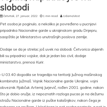
slobodi
četvrtak, 27. januar, 2022
1 min read
UdarnaVest
Pet osoba je poginulo, a nekoliko je povređeno u pucnjavi
pripadnika Nacionalne garde u ukrajinskom gradu Dnjepru,
saopštilo je Ministarstvo unutrašnjih poslova zemlje.
Dodaje se da je strelac još uvek na slobodi. Četvorica ubijenih
bili su pripadnici vojske, dok je jedan bio civil, dodaje
ministarstvo, prenosi Kurir.
-U 03.40 dogodila se tragedija na teritoriji Južnog mašinskog
kombinata Južmaš. Vojnik Nacionalne garde Ukrajine, vojni
obveznik Rjabčuk Artemij Jurjevič, rođen 2001. godine, nakon
što je dobio oružje, iz nepoznatih razloga pucao je na dežurnu
stražu Nacionalne garde iz puške kalašnjikov, nakon čega je
pobegao sa oružjem. Usled toga je pet osoba poginulo, a pet je