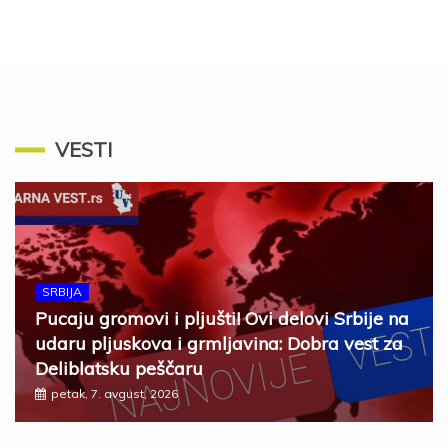
VESTI
SRBIJA
Pucaju gromovi i pljušti! Ovi delovi Srbije na
udaru pljuskova i grmljavina: Dobra vest za
Deliblatsku peščaru
petak, 7. avgust, 2026