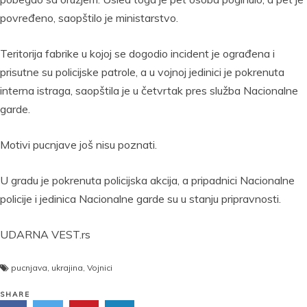
povređeno, saopštilo je ministarstvo.
Teritorija fabrike u kojoj se dogodio incident je ograđena i
prisutne su policijske patrole, a u vojnoj jedinici je pokrenuta
interna istraga, saopštila je u četvrtak pres služba Nacionalne
garde.
Motivi pucnjave još nisu poznati.
U gradu je pokrenuta policijska akcija, a pripadnici Nacionalne
policije i jedinica Nacionalne garde su u stanju pripravnosti.
UDARNA VEST.rs
pucnjava
,
ukrajina
,
Vojnici
SHARE