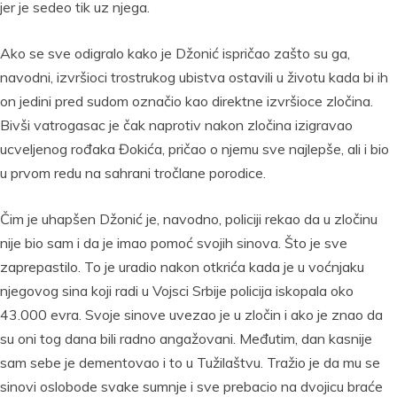
jer je sedeo tik uz njega.
Ako se sve odigralo kako je Džonić ispričao zašto su ga,
navodni, izvršioci trostrukog ubistva ostavili u životu kada bi ih
on jedini pred sudom označio kao direktne izvršioce zločina.
Bivši vatrogasac je čak naprotiv nakon zločina izigravao
ucveljenog rođaka Đokića, pričao o njemu sve najlepše, ali i bio
u prvom redu na sahrani tročlane porodice.
Čim je uhapšen Džonić je, navodno, policiji rekao da u zločinu
nije bio sam i da je imao pomoć svojih sinova. Što je sve
zaprepastilo. To je uradio nakon otkrića kada je u voćnjaku
njegovog sina koji radi u Vojsci Srbije policija iskopala oko
43.000 evra. Svoje sinove uvezao je u zločin i ako je znao da
su oni tog dana bili radno angažovani. Međutim, dan kasnije
sam sebe je dementovao i to u Tužilaštvu. Tražio je da mu se
sinovi oslobode svake sumnje i sve prebacio na dvojicu braće