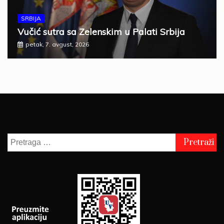
SRBIJA
Vučić sutra sa Zelenskim u Palati Srbija
petak, 7. avgust, 2026
Pretraga
za: