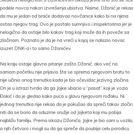
podele novca nakon izvrešenja ubistva. Naime, Džonić je rekao
da mu je jedan od braće dodavao novčanice kako bi na njima
ostao njegov trag. Ovo je postalo sumnjivo i inspektorima jer je
nelogično da ostaje bilo kakav trag koji može da ih poveže sa
zločinom. Poznato je da je na vreći u kojoj se nalazio novac
izuzet DNK-a i to samo Džonićev.
Na kraju ostaje glavno pitanje zašto Džonić, ako već na
samom početku nije prijavio šta se sprema njegovom bratu to
nije učinio onog trenutka kada je bio očevidac jezivog zločina.
On je u istrazi tvrdio da ga Jojke ubacio u “pasat” koji je vozio
Đokić i da je gledao kako puca u glavu njegovom rođaku. Ni
jednog trenutka nije rekao da je pokušao da spreči takav zločin
niti da se borio da oduzme oružje od Jojketa koji mu pobija
najbližu familiju. Prema iskazu Džonića, Jojke je bio sam u vozilu,
a njih četvoro i mogli su da ga spreče da poubija celu porodicu