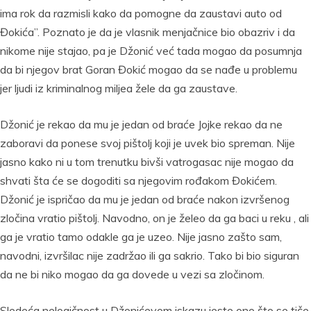
ima rok da razmisli kako da pomogne da zaustavi auto od
Đokića”. Poznato je da je vlasnik menjačnice bio obazriv i da
nikome nije stajao, pa je Džonić već tada mogao da posumnja
da bi njegov brat Goran Đokić mogao da se nađe u problemu
jer ljudi iz kriminalnog miljea žele da ga zaustave.
Džonić je rekao da mu je jedan od braće Jojke rekao da ne
zaboravi da ponese svoj pištolj koji je uvek bio spreman. Nije
jasno kako ni u tom trenutku bivši vatrogasac nije mogao da
shvati šta će se dogoditi sa njegovim rođakom Đokićem.
Džonić je ispričao da mu je jedan od braće nakon izvršenog
zločina vratio pištolj. Navodno, on je želeo da ga baci u reku , ali
ga je vratio tamo odakle ga je uzeo. Nije jasno zašto sam,
navodni, izvršilac nije zadržao ili ga sakrio. Tako bi bio siguran
da ne bi niko mogao da ga dovede u vezi sa zločinom.
Sledeća nelogičnost u Džonićevom iskazu jeste ono što se tiče