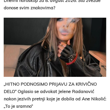
Dnevni horoskop za 8. avgust 2026: Šta zvezde
donose svim znakovima?
„HITNO PODNOSIMO PRIJAVU ZA KRIVIČNO
DELO“ Oglasio se advokat Jelene Radanović
nakon jezivih pretnji koje je dobila od Ane Nikolić:
„To je sramno“