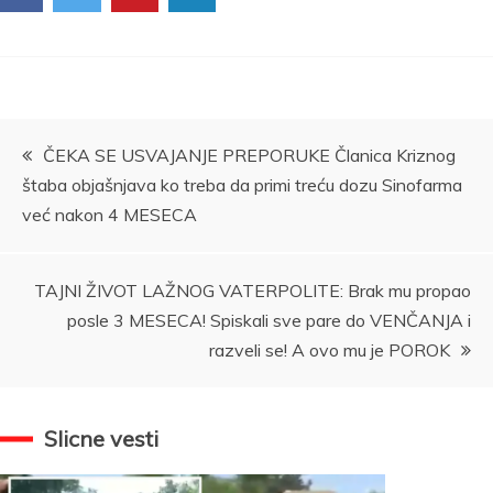
Kretanje
ČEKA SE USVAJANJE PREPORUKE Članica Kriznog
štaba objašnjava ko treba da primi treću dozu Sinofarma
članka
već nakon 4 MESECA
TAJNI ŽIVOT LAŽNOG VATERPOLITE: Brak mu propao
posle 3 MESECA! Spiskali sve pare do VENČANJA i
razveli se! A ovo mu je POROK
Slicne vesti