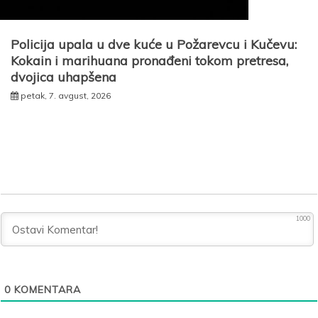
Policija upala u dve kuće u Požarevcu i Kučevu:
Kokain i marihuana pronađeni tokom pretresa,
dvojica uhapšena
petak, 7. avgust, 2026
1000
0
KOMENTARA