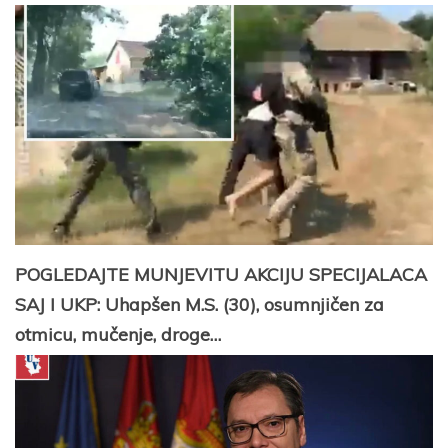
POGLEDAJTE MUNJEVITU AKCIJU SPECIJALACA
SAJ I UKP: Uhapšen M.S. (30), osumnjičen za
otmicu, mučenje, droge…