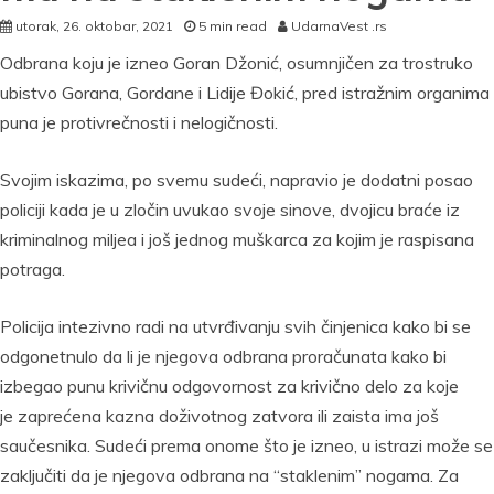
utorak, 26. oktobar, 2021
5 min read
UdarnaVest .rs
Odbrana koju je izneo Goran Džonić, osumnjičen za trostruko
ubistvo Gorana, Gordane i Lidije Đokić, pred istražnim organima
puna je protivrečnosti i nelogičnosti.
Svojim iskazima, po svemu sudeći, napravio je dodatni posao
policiji kada je u zločin uvukao svoje sinove, dvojicu braće iz
kriminalnog miljea i još jednog muškarca za kojim je raspisana
potraga.
Policija intezivno radi na utvrđivanju svih činjenica kako bi se
odgonetnulo da li je njegova odbrana proračunata kako bi
izbegao punu krivičnu odgovornost za krivično delo za koje
je zaprećena kazna doživotnog zatvora ili zaista ima još
saučesnika. Sudeći prema onome što je izneo, u istrazi može se
zaključiti da je njegova odbrana na “staklenim” nogama. Za