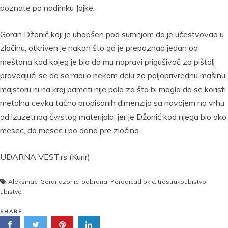
poznate po nadimku Jojke.
Goran Džonić koji je uhapšen pod sumnjom da je učestvovao u
zločinu, otkriven je nakon što ga je prepoznao jedan od
meštana kod kojeg je bio da mu napravi prigušivač za pištolj
pravdajući se da se radi o nekom delu za poljoprivrednu mašinu.
majstoru ni na kraj pameti nije palo za šta bi mogla da se koristi
metalna cevka tačno propisanih dimenzija sa navojem na vrhu
od izuzetnog čvrstog materijala, jer je Džonić kod njega bio oko
mesec, do mesec i po dana pre zločina.
UDARNA VEST.rs (Kurir)
Aleksinac
,
Gorandzonic
,
odbrana
,
Porodicadjokic
,
trostrukoubistvo
,
ubistvo
SHARE