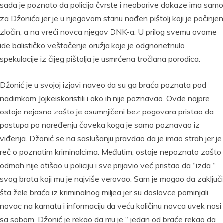
sada je poznato da policija čvrste i neoborive dokaze ima samo
za Džonića jer je u njegovom stanu nađen pištolj koji je počinjen
zločin, a na vreći novca njegov DNK-a. U prilog svemu ovome
ide balističko veštačenje oružja koje je odgnonetnulo
spekulacije iz čijeg pištolja je usmrćena tročlana porodica.
Džonić je u svojoj izjavi naveo da su ga braća poznata pod
nadimkom Jojkeiskoristili i ako ih nije poznavao. Ovde najpre
ostaje nejasno zašto je osumnjičeni bez pogovara pristao da
postupa po naređenju čoveka koga je samo poznavao iz
viđenja. Džonić se na saslušanju pravdao da je imao strah jer je
reč o poznatim kriminalcima. Međutim, ostaje nepoznato zašto
odmah nije otišao u policiju i sve prijavio već pristao da “izda “
svog brata koji mu je najviše verovao. Sam je mogao da zaključi
šta žele braća iz kriminalnog miljea jer su doslovce pominjali
novac na kamatu i informaciju da veću količinu novca uvek nosi
sa sobom. Džonić je rekao da mu je “ jedan od braće rekao da