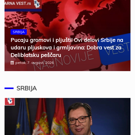
SRBIJA
Pucaju gromovi i pljušti! Ovi delovi Srbije na
udaru pljuskova i grmljavina: Dobra vest za
Deliblatsku peščaru
petak, 7. avgust, 2026
SRBIJA