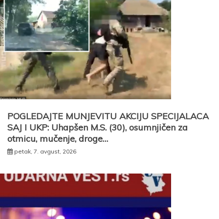
POGLEDAJTE MUNJEVITU AKCIJU SPECIJALACA
SAJ I UKP: Uhapšen M.S. (30), osumnjičen za
otmicu, mučenje, droge…
petak, 7. avgust, 2026