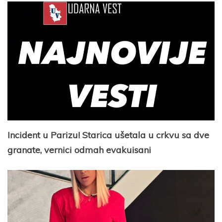
Incident u Parizu! Starica ušetala u crkvu sa dve
granate, vernici odmah evakuisani