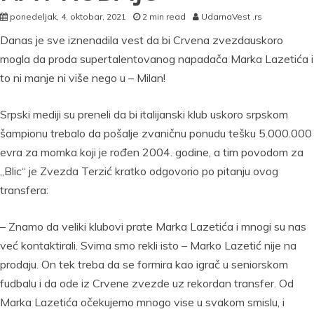
ponedeljak, 4. oktobar, 2021
2 min read
UdarnaVest .rs
Danas je sve iznenadila vest da bi Crvena zvezdauskoro
mogla da proda supertalentovanog napadača Marka Lazetića i
to ni manje ni više nego u – Milan!
Srpski mediji su preneli da bi italijanski klub uskoro srpskom
šampionu trebalo da pošalje zvaničnu ponudu tešku 5.000.000
evra za momka koji je rođen 2004. godine, a tim povodom za
„Blic“ je Zvezda Terzić kratko odgovorio po pitanju ovog
transfera:
– Znamo da veliki klubovi prate Marka Lazetića i mnogi su nas
već kontaktirali. Svima smo rekli isto – Marko Lazetić nije na
prodaju. On tek treba da se formira kao igrač u seniorskom
fudbalu i da ode iz Crvene zvezde uz rekordan transfer. Od
Marka Lazetića očekujemo mnogo vise u svakom smislu, i