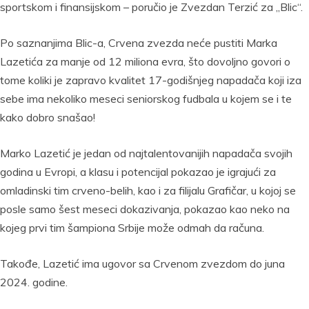
sportskom i finansijskom – poručio je Zvezdan Terzić za „Blic“.
Po saznanjima Blic-a, Crvena zvezda neće pustiti Marka
Lazetića za manje od 12 miliona evra, što dovoljno govori o
tome koliki je zapravo kvalitet 17-godišnjeg napadača koji iza
sebe ima nekoliko meseci seniorskog fudbala u kojem se i te
kako dobro snašao!
Marko Lazetić je jedan od najtalentovanijih napadača svojih
godina u Evropi, a klasu i potencijal pokazao je igrajući za
omladinski tim crveno-belih, kao i za filijalu Grafičar, u kojoj se
posle samo šest meseci dokazivanja, pokazao kao neko na
kojeg prvi tim šampiona Srbije može odmah da računa.
Takođe, Lazetić ima ugovor sa Crvenom zvezdom do juna
2024. godine.