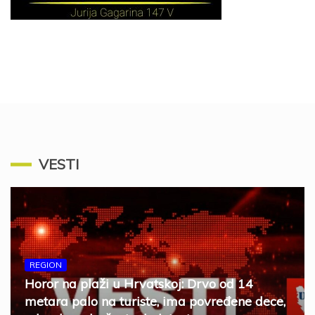
VESTI
REGION
Horor na plaži u Hrvatskoj: Drvo od 14
metara palo na turiste, ima povređene dece,