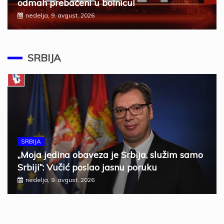
odmah prebačeni u bolnicu!
nedelja, 9. avgust, 2026
SRBIJA
SRBIJA
„Moja jedina obaveza je Srbija, služim samo
Srbiji“: Vučić poslao jasnu poruku
nedelja, 9. avgust, 2026