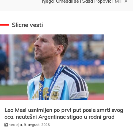
njega: Umešali se i Saša Popović i Mili
Slicne vesti
Leo Mesi usnimljen po prvi put posle smrti svog
oca, neutešni Argentinac stigao u rodni grad
nedelja, 9. avgust, 2026