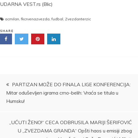
UDARNA VEST.rs (Blic)
acmilan
,
fkcrvenazvezda
,
fudbal
,
Zvezdanterzic
SHARE
Kretanje
PARTIZAN MOŽE DO FINALA LIGE KONFERENCIJA:
Mitar oduševljen igrama crno-belih: Vraća se titula u
članka
Humsku!
„UĆUTI ŽENO!“ CECA ODBRUSILA MARIJI ŠERIFOVIĆ
U „ZVEZDAMA GRANDA“ Opšti haos u emisiji zbog