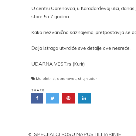
U centru Obrenovca, u Karađorđevoj ulici, danas j
stare 5 i 7 godina.
Kako nezvanično saznajemo, pretpostavlja se da j
Dalja istraga utvrdiće sve detalje ove nesreće.
UDARNA VEST.rs (Kurir)
Maloletnici
,
obrenovac
,
strujniudar
SHARE
Kretanje
SPECIJALCI ROSU NAPUSTILI JARINJE