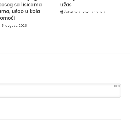
bosog sa lisicama
užas
ama, ušao u kola
četvrtak, 6. avgust, 2026
pomoći
, 6. avgust, 2026
1000