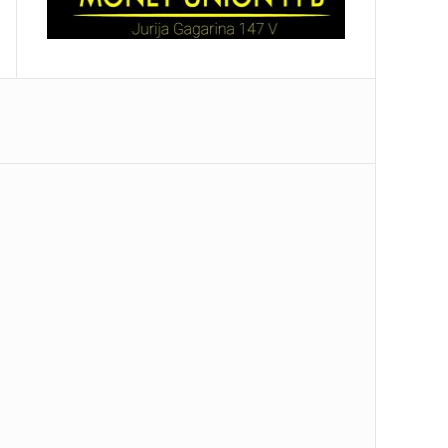
STIŽE U BEOGRAD Ugostiće ga