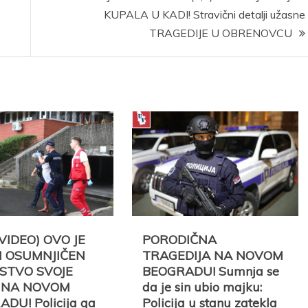
KUPALA U KADI! Stravični detalji užasne
TRAGEDIJE U OBRENOVCU
 VIDEO) OVO JE
PORODIČNA
 OSUMNJIČEN
TRAGEDIJA NA NOVOM
ISTVO SVOJE
BEOGRADU! Sumnja se
 NA NOVOM
da je sin ubio majku:
DU! Policija ga
Policija u stanu zatekla