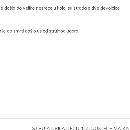
e došlo do velike nesreće u kojoj su stradale dve devojčice
e do smrti došlo usled strujnog udara.
STRUJA UBILA DECU (5,7) DOK IH JE MAJKA