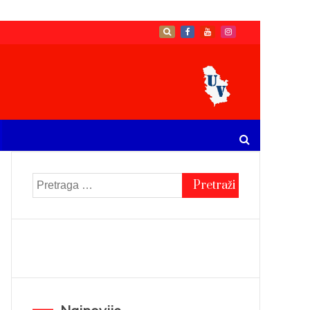
Pretraga
za: