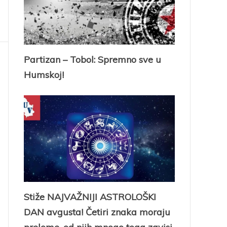
Partizan – Tobol: Spremno sve u
Humskoj!
Stiže NAJVAŽNIJI ASTROLOŠKI
DAN avgusta! Četiri znaka moraju