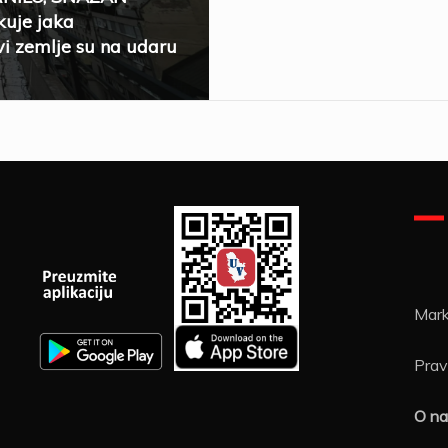
uje jaka
i zemlje su na udaru
Mark
Pravi
O n