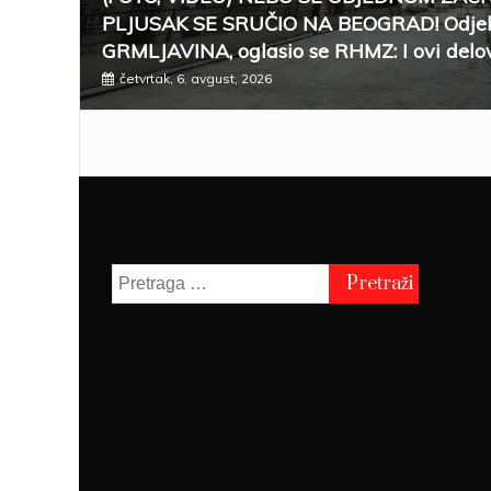
PLJUSAK SE SRUČIO NA BEOGRAD! Odjek
GRMLJAVINA, oglasio se RHMZ: I ovi delov
četvrtak, 6. avgust, 2026
Pretraga
za: