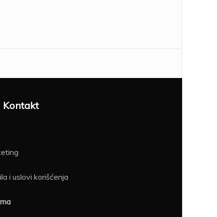
Kontakt
eting
la i uslovi korišćenja
ama