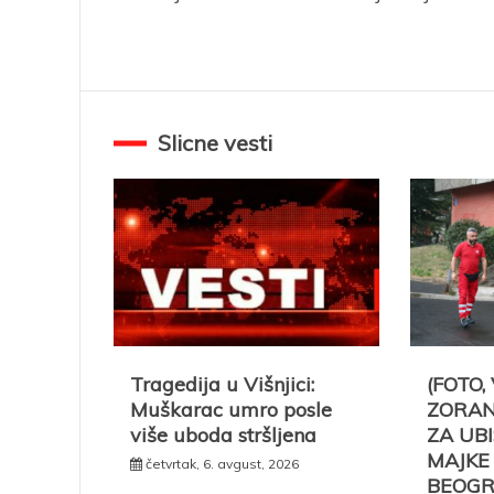
članka
Slicne vesti
Tragedija u Višnjici:
(FOTO,
Muškarac umro posle
ZORAN
više uboda stršljena
ZA UB
MAJKE
četvrtak, 6. avgust, 2026
BEOGRA