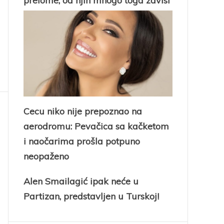
prelome, od njih mnogo toga zavisi
Cecu niko nije prepoznao na
aerodromu: Pevačica sa kačketom
i naočarima prošla potpuno
neopaženo
Alen Smailagić ipak neće u
Partizan, predstavljen u Turskoj!