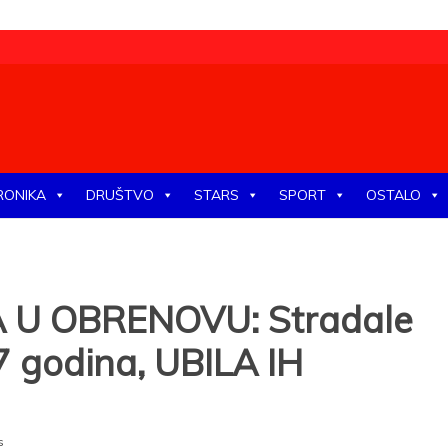
tike, ekonomije, društva, zabave, sporta, kulture, zdravlja.
RONIKA
DRUŠTVO
STARS
SPORT
OSTALO
 U OBRENOVU: Stradale
 7 godina, UBILA IH
s