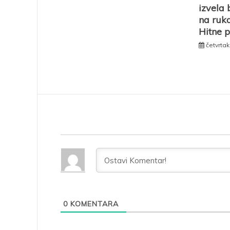
izvela 
na ruk
Hitne 
četvrtak
0
KOMENTARA