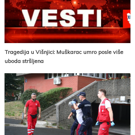
Tragedija u Višnjici: Muškarac umro posle više
uboda stršljena