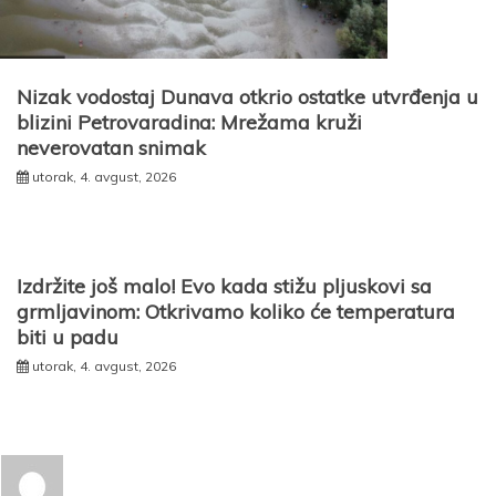
Nizak vodostaj Dunava otkrio ostatke utvrđenja u
blizini Petrovaradina: Mrežama kruži
neverovatan snimak
utorak, 4. avgust, 2026
Izdržite još malo! Evo kada stižu pljuskovi sa
grmljavinom: Otkrivamo koliko će temperatura
biti u padu
utorak, 4. avgust, 2026