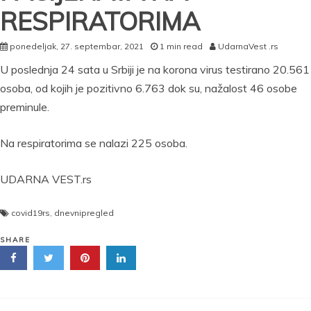
RESPIRATORIMA
ponedeljak, 27. septembar, 2021
1 min read
UdarnaVest .rs
U poslednja 24 sata u Srbiji je na korona virus testirano 20.561
osoba, od kojih je pozitivno 6.763 dok su, nažalost 46 osobe
preminule.
Na respiratorima se nalazi 225 osoba.
UDARNA VEST.rs
covid19rs
,
dnevnipregled
SHARE