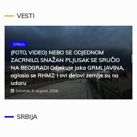
VESTI
SRBIJA
(FOTO, VIDEO) NEBO SE ODJEDNOM
ZACRNILO, SNAŽAN PLJUSAK SE SRUČIO
NA BEOGRAD! Odjekuje jaka GRMLJAVINA,
oglasio se RHMZ: I ovi delovi zemlje su na
udaru
četvrtak, 6. avgust, 2026
SRBIJA
ZELENSKI U SUBOTU STIŽE U BEOGRAD
Ugostiće ga predsednik Vučić
SRBIJA
četvrtak, 6. avgust, 2026