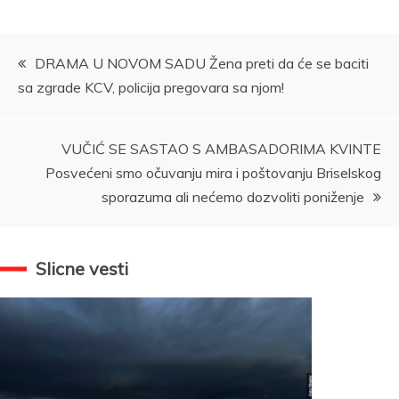
Kretanje
DRAMA U NOVOM SADU Žena preti da će se baciti
sa zgrade KCV, policija pregovara sa njom!
članka
VUČIĆ SE SASTAO S AMBASADORIMA KVINTE
Posvećeni smo očuvanju mira i poštovanju Briselskog
sporazuma ali nećemo dozvoliti poniženje
Slicne vesti