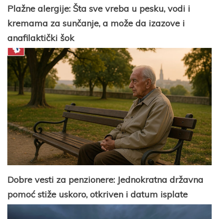
Plažne alergije: Šta sve vreba u pesku, vodi i
kremama za sunčanje, a može da izazove i
anafilaktički šok
Dobre vesti za penzionere: Jednokratna državna
pomoć stiže uskoro, otkriven i datum isplate