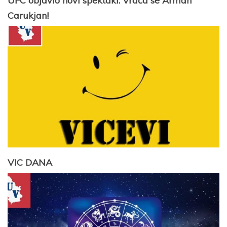
UFC objavio novi spektakl: Vraća se Arman
Carukjan!
VIC DANA