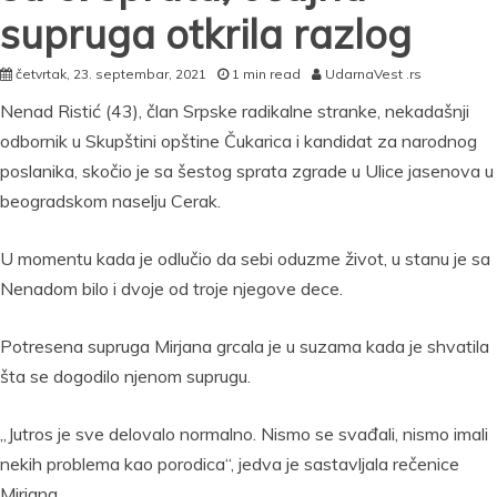
supruga otkrila razlog
četvrtak, 23. septembar, 2021
1 min read
UdarnaVest .rs
Nenad Ristić (43), član Srpske radikalne stranke, nekadašnji
odbornik u Skupštini opštine Čukarica i kandidat za narodnog
poslanika, skočio je sa šestog sprata zgrade u Ulice jasenova u
beogradskom naselju Cerak.
U momentu kada je odlučio da sebi oduzme život, u stanu je sa
Nenadom bilo i dvoje od troje njegove dece.
Potresena supruga Mirjana grcala je u suzama kada je shvatila
šta se dogodilo njenom suprugu.
„Jutros je sve delovalo normalno. Nismo se svađali, nismo imali
nekih problema kao porodica“, jedva je sastavljala rečenice
Mirjana.