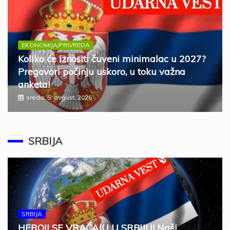
EKONOMIJA/PRIVREDA
Koliko će iznositi čuveni minimalac u 2027?
Pregovori počinju uskoro, u toku važna
anketa!
sreda, 5. avgust, 2026
SRBIJA
SRBIJA
HEROJI SE VRAĆAJU U SRBIJU! Naši