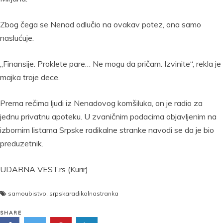
Zbog čega se Nenad odlučio na ovakav potez, ona samo
naslućuje.
„Finansije. Proklete pare… Ne mogu da pričam. Izvinite“, rekla je
majka troje dece.
Prema rečima ljudi iz Nenadovog komšiluka, on je radio za
jednu privatnu apoteku. U zvaničnim podacima objavljenim na
izbornim listama Srpske radikalne stranke navodi se da je bio
preduzetnik.
UDARNA VEST.rs (Kurir)
samoubistvo
,
srpskaradikalnastranka
SHARE