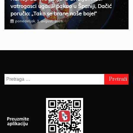
vatrogasci ugasili pakao u Španiji, Dačić
poručio: „Tako se brane naše boje!“
ponedeljak, 3. avgust, 2026
Pretraga
za: