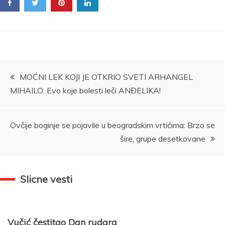
Kretanje
MOĆNI LEK KOJI JE OTKRIO SVETI ARHANGEL
MIHAILO: Evo koje bolesti leči ANĐELIKA!
članka
Ovčije boginje se pojavile u beogradskim vrtićima: Brzo se
šire, grupe desetkovane
Slicne vesti
Vučić čestitao Dan rudara