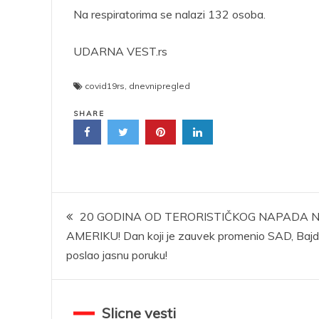
Na respiratorima se nalazi 132 osoba.
UDARNA VEST.rs
covid19rs
,
dnevnipregled
SHARE
Kretanje
20 GODINA OD TERORISTIČKOG NAPADA 
AMERIKU! Dan koji je zauvek promenio SAD, Baj
članka
poslao jasnu poruku!
Slicne vesti