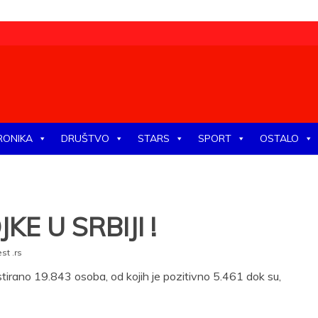
tike, ekonomije, društva, zabave, sporta, kulture, zdravlja.
RONIKA
DRUŠTVO
STARS
SPORT
OSTALO
E U SRBIJI !
t .rs
estirano 19.843 osoba, od kojih je pozitivno 5.461 dok su,