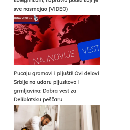
koleginicom, napravio potez koji je
sve nasmejao (VIDEO)
Pucaju gromovi i pljušti! Ovi delovi
Srbije na udaru pljuskova i
grmljavina: Dobra vest za
Deliblatsku peščaru