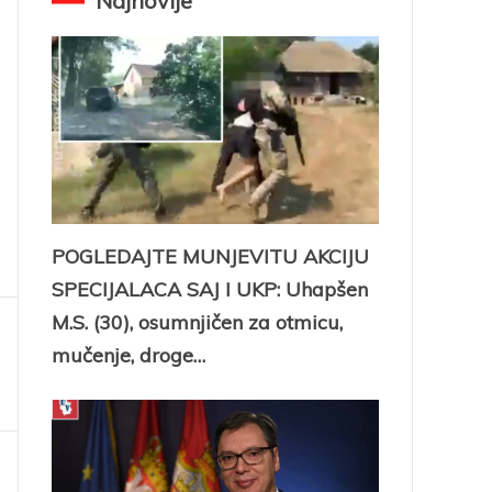
Najnovije
POGLEDAJTE MUNJEVITU AKCIJU
SPECIJALACA SAJ I UKP: Uhapšen
M.S. (30), osumnjičen za otmicu,
mučenje, droge…