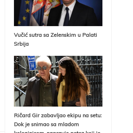
Vučić sutra sa Zelenskim u Palati
Srbija
Ričard Gir zabavljao ekipu na setu:
Dok je snimao sa mladom