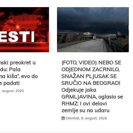
ski preokret u
(FOTO, VIDEO) NEBO SE
du: Pala
ODJEDNOM ZACRNILO,
a kiša“, evo do
SNAŽAN PLJUSAK SE
e padati
SRUČIO NA BEOGRAD!
Odjekuje jaka
. avgust, 2026
GRMLJAVINA, oglasio se
RHMZ: I ovi delovi
zemlje su na udaru
četvrtak, 6. avgust, 2026