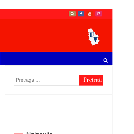
Pretraga
za: