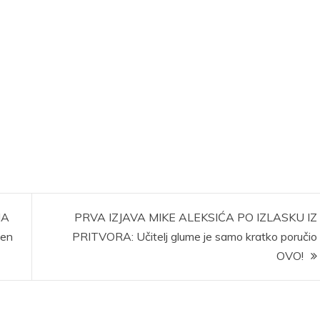
NA
PRVA IZJAVA MIKE ALEKSIĆA PO IZLASKU IZ
den
PRITVORA: Učitelj glume je samo kratko poručio
OVO!