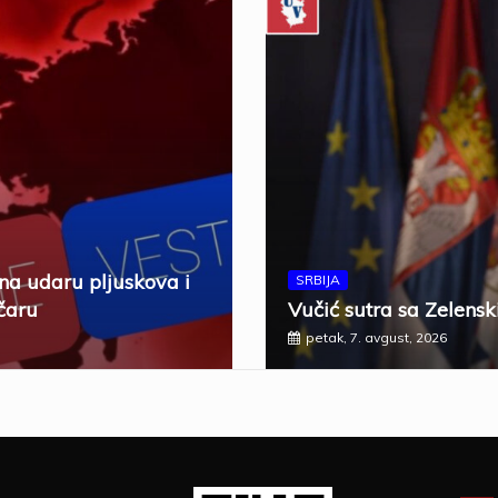
 na udaru pljuskova i
SRBIJA
čaru
Vučić sutra sa Zelensk
petak, 7. avgust, 2026