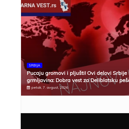
SRBIJA
Pucaju gromovi i pljušti! Ovi delovi Srbije
grmljavina: Dobra vest za Deliblatsku peš
petak, 7. avgust, 2026