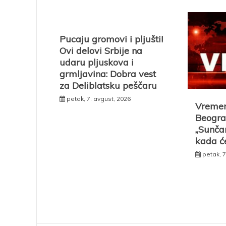
Pucaju gromovi i pljušti!
Ovi delovi Srbije na
udaru pljuskova i
grmljavina: Dobra vest
za Deliblatsku peščaru
petak, 7. avgust, 2026
Vremen
Beogra
„Sunčan
kada ć
petak, 7