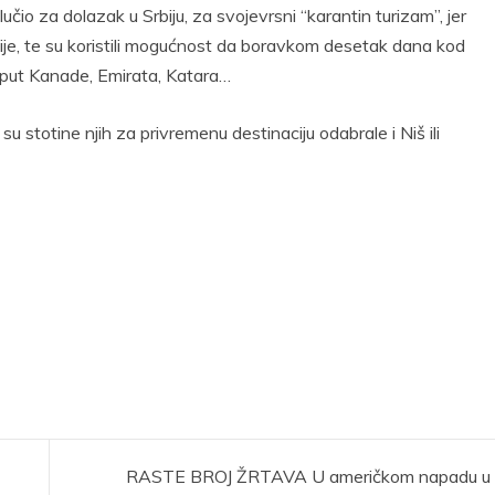
učio za dolazak u Srbiju, za svojevrsni “karantin turizam”, jer
ije, te su koristili mogućnost da boravkom desetak dana kod
oput Kanade, Emirata, Katara…
i su stotine njih za privremenu destinaciju odabrale i Niš ili
RASTE BROJ ŽRTAVA U američkom napadu u