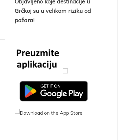
Objavljeno koje destinacije u
Grčkoj su u velikom riziku od
požara!