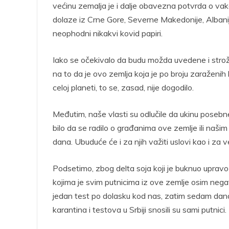
većinu zemalja je i dalje obavezna potvrda o vakci
dolaze iz Crne Gore, Severne Makedonije, Albanij
neophodni nikakvi kovid papiri.
Iako se očekivalo da budu možda uvedene i strož
na to da je ovo zemlja koja je po broju zaraženi
celoj planeti, to se, zasad, nije dogodilo.
Međutim, naše vlasti su odlučile da ukinu posebne 
bilo da se radilo o građanima ove zemlje ili našim
dana. Ubuduće će i za njih važiti uslovi kao i z
Podsetimo, zbog delta soja koji je buknuo uprav
kojima je svim putnicima iz ove zemlje osim nega
jedan test po dolasku kod nas, zatim sedam dana
karantina i testova u Srbiji snosili su sami putnici.