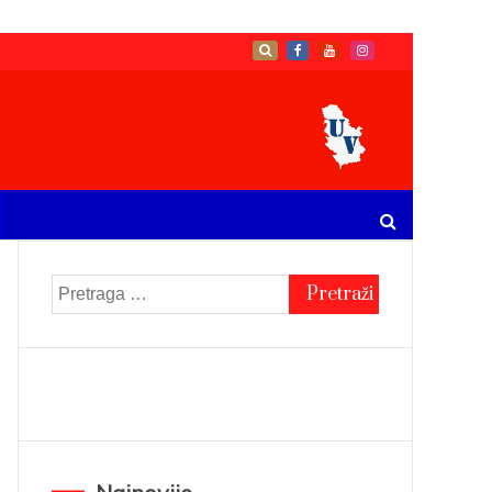
Pretraga
za: