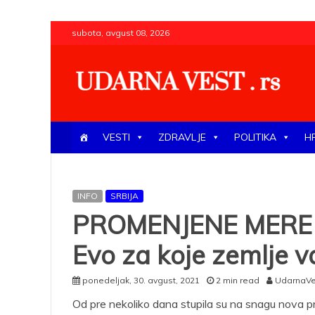
Skip
subota, avgust 08, 2026
to
content
UDARNA VEST . rs
Najnovije udarne vesti iz Srbije, regiona i sveta, poli
VESTI
ZDRAVLJE
POLITIKA
H
INFO
SRBIJA
PROMENJENE MERE 
Evo za koje zemlje v
ponedeljak, 30. avgust, 2021
2 min read
UdarnaVes
Od pre nekoliko dana stupila su na snagu nova pra