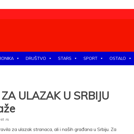
tike, ekonomije, društva, zabave, sporta, kulture, zdravlja.
RONIKA
DRUŠTVO
STARS
SPORT
OSTALO
ZA ULAZAK U SRBIJU
aže
t .rs
vila za ulazak stranaca, ali i naših građana u Srbiju. Za