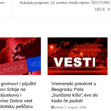
mci
Kubaulu poginulo 12 osoba, među njima i ŠESTORO
DECE
gromovi i pljušti!
Vremenski preokret u
ovi Srbije na
Beogradu: Pala
ljuskova i
„Sunčana kiša“, evo do
ina: Dobra vest
kada će padati
iblatsku peščaru
petak, 7. avgust, 2026