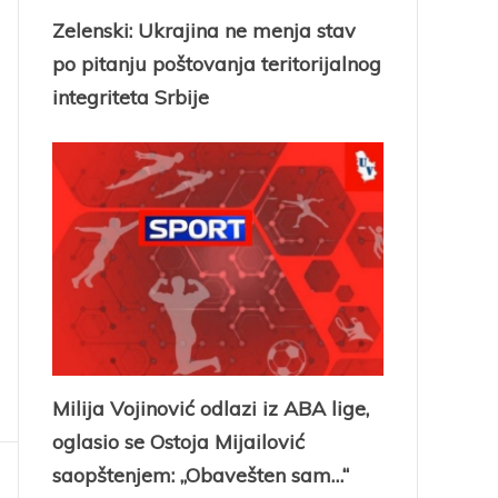
Zelenski: Ukrajina ne menja stav
po pitanju poštovanja teritorijalnog
integriteta Srbije
Milija Vojinović odlazi iz ABA lige,
oglasio se Ostoja Mijailović
saopštenjem: „Obavešten sam…“