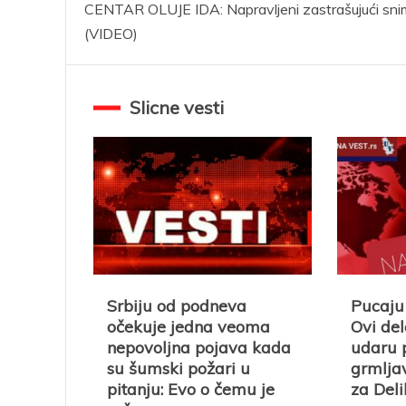
CENTAR OLUJE IDA: Napravljeni zastrašujući sni
članka
(VIDEO)
Slicne vesti
Srbiju od podneva
Pucaju 
očekuje jedna veoma
Ovi del
nepovoljna pojava kada
udaru p
su šumski požari u
grmljav
pitanju: Evo o čemu je
za Del