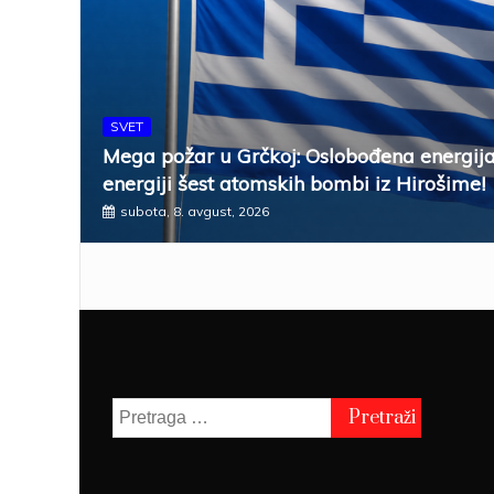
SVET
Mega požar u Grčkoj: Oslobođena energija
energiji šest atomskih bombi iz Hirošime!
subota, 8. avgust, 2026
Pretraga
za: