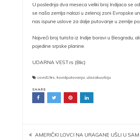
U poslednja dva meseca veliki broj Indijaca se odl
se naša zemlja nalazi u zelenoj zoni Evropske un
nas ispune uslove za dalje putovanje u zemlje p
Najveći broj turista iz Indije boravi u Beogradu, al
pojedine srpske planine.
UDARNA VEST.rs (Blic)
covid19rs
,
kovidputovanja
,
ulazakusrbiju
SHARE
Kretanje
AMERIČKI LOVCI NA URAGANE UŠLI U SAM