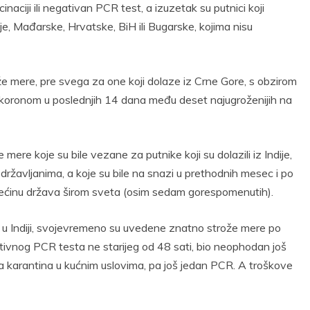
naciji ili negativan PCR test, a izuzetak su putnici koji
e, Mađarske, Hrvatske, BiH ili Bugarske, kojima nisu
e mere, pre svega za one koji dolaze iz Crne Gore, s obzirom
h koronom u poslednjih 14 dana među deset najugroženijih na
mere koje su bile vezane za putnike koji su dolazili iz Indije,
 državljanima, a koje su bile na snazi u prethodnih mesec i po
a većinu država širom sveta (osim sedam gorespomenutih).
o u Indiji, svojevremeno su uvedene znatno strože mere po
tivnog PCR testa ne starijeg od 48 sati, bio neophodan još
 karantina u kućnim uslovima, pa još jedan PCR. A troškove