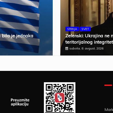
SRBIJA
SVET
 bila je jednaka
Zelenski: Ukrajina ne 
teritorijalnog integrite
subota, 8. avgust, 2026
Mark