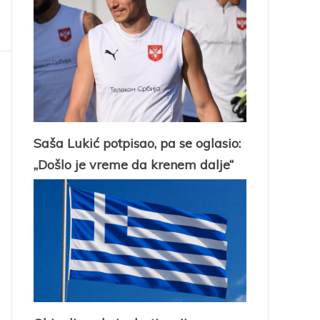
Saša Lukić potpisao, pa se oglasio:
„Došlo je vreme da krenem dalje“