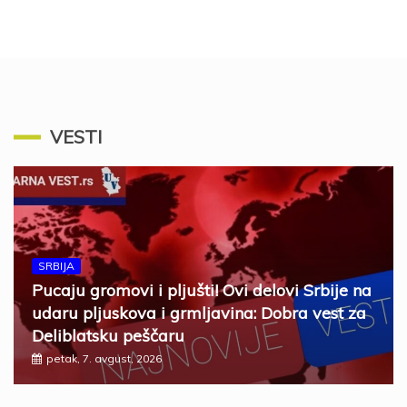
VESTI
SRBIJA
Pucaju gromovi i pljušti! Ovi delovi Srbije na
udaru pljuskova i grmljavina: Dobra vest za
Deliblatsku peščaru
petak, 7. avgust, 2026