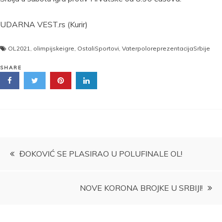
UDARNA VEST.rs (Kurir)
OL2021
,
olimpijskeigre
,
OstaliSportovi
,
VaterpoloreprezentacijaSrbije
SHARE
Kretanje
ĐOKOVIĆ SE PLASIRAO U POLUFINALE OL!
članka
NOVE KORONA BROJKE U SRBIJI!