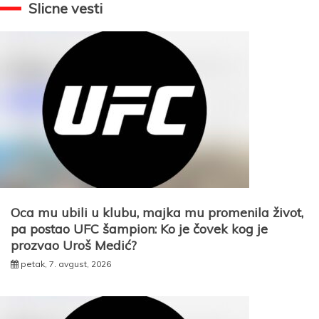
Slicne vesti
Oca mu ubili u klubu, majka mu promenila život,
pa postao UFC šampion: Ko je čovek kog je
prozvao Uroš Medić?
petak, 7. avgust, 2026