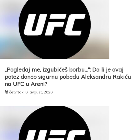
„Pogledaj me, izgubićeš borbu…“: Da li je ovaj
potez doneo sigurnu pobedu Aleksandru Rakiću
na UFC u Areni?
četvrtak, 6. avgust, 2026