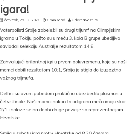
igara!
četvrtak, 29. jul, 2021
1 min read
UdarnaVest .rs
Vaterpolisti Srbije zabeležili su drugi trijumf na Olimpijskim
igrama u Tokiju, pošto su u meču 3. kola B grupe ubedljivo
savladali selekciju Australije rezultatom 14:8.
Zahvaljujući briljantnoj igri u prvom poluvremenu, koje su naši
momci dobili rezultatom 10:1, Srbija je stigla do izuzeztno
važnog trijmufa.
Delfini su ovom pobedom praktično obezbedila plasman u
četvrtfinale. Naši momci nakon tri odigrana meča imaju skor
2/1 i nalaze se na deobi druge pozicije sa reprezentacijom
Hrvatske.
Srbija u subotu igra protiv Hrvatske od 8.30 časova.