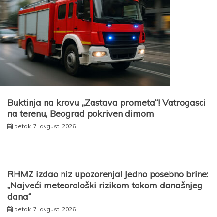
Buktinja na krovu „Zastava prometa“! Vatrogasci
na terenu, Beograd pokriven dimom
petak, 7. avgust, 2026
RHMZ izdao niz upozorenja! Jedno posebno brine:
„Najveći meteorološki rizikom tokom današnjeg
dana“
petak, 7. avgust, 2026