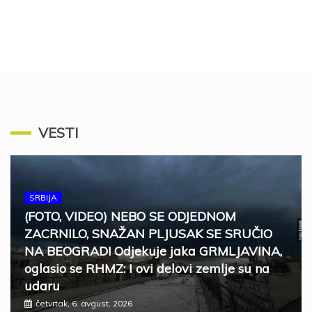
VESTI
SRBIJA
(FOTO, VIDEO) NEBO SE ODJEDNOM
ZACRNILO, SNAŽAN PLJUSAK SE SRUČIO
NA BEOGRAD! Odjekuje jaka GRMLJAVINA,
oglasio se RHMZ: I ovi delovi zemlje su na
udaru
četvrtak, 6. avgust, 2026