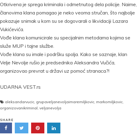
Otkrivena je sprega kriminala i odmetnutog dela policije. Naime,
članovima klana pomagao je neko veoma stručan, što najbolje
pokazuje snimak u kom su se dogovarali o likvidaciji Lazara
Vukićevića.
Vođe klana komunicirale su specijalnim metodama kojima se
služe MUP i tajne službe.
Vođe klana su imale i podršku spolja. Kako se saznaje, klan
Velje Nevolje rušio je predsednika Aleksandra Vučića,
organizovao prevrat u državi uz pomoć stranaca?!
UDARNA VEST.rs
aleksandarvucic
,
grupaveljanevoljaimaremiljkovic
,
markomiljkovic
,
organizovanikriminal
,
veljanevolja
SHARE