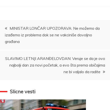
Kretanje
MINISTAR LONČAR UPOZORAVA: Ne možemo da
izađemo iz problema dok se ne vakciniše dovoljno
članka
građana
SLAVIMO LETNJI ARANĐELOVDAN: Veruje se da je ovo
najbolji dan za novi početak, a evo šta prema običajima
ne bi valjalo da radite
Slicne vesti